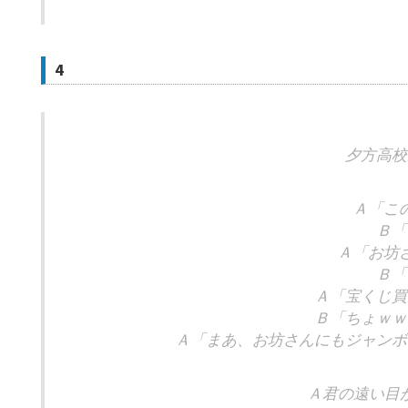
4
夕方高校
Ａ「こ
Ｂ「
Ａ「お坊
Ｂ「
Ａ「宝くじ買
Ｂ「ちょｗｗ
Ａ「まあ、お坊さんにもジャンボ
Ａ君の遠い目