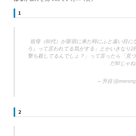
1
祖母（80代）が新宿に来た時にふと遠い目に
ろ』って言われてる気がする」とかいきなり詩
撃ち殺してるんでしょ？」って言ったら「見つ
だ80じゃ
— 升目 (@merong
2