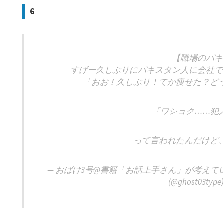
6
【職場のパキ
すげー久しぶりにパキスタン人に会社で
「おお！久しぶり！てか痩せた？ど
「ワショク……犯
って言われたんだけど
— おばけ3号@書籍「お話上手さん」が考えて
(@ghost03type