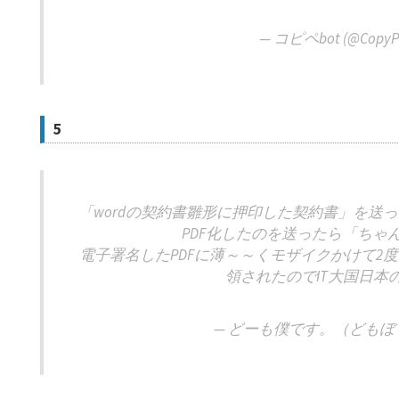
— コピペbot (@CopyPa
5
「wordの契約書雛形に押印した契約書」を送っ
PDF化したのを送ったら「ちゃ
電子署名したPDFに薄～～くモザイクかけて2
領されたのでIT大国日本
— どーも僕です。（どもぼく） 