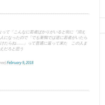
なって「こんなに若者ばかりがいると街に『消え
人になったので「でも巣鴨では逆に若者がいたら
けたらね……」って普通に返って来た この人ま
ねえだろと思う
ree)
February 9, 2018