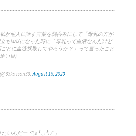
は私が他人に話す言葉を鵜呑みにして「母乳の方が
立ちMAXになった時に「母乳って血液なんだけど
間ごとに血液採取してやろうか？」って言ったこと
(遠い目)
3kossan33)
August 16, 2020
いんだーヾ(๑╹◡╹)ﾉ"」