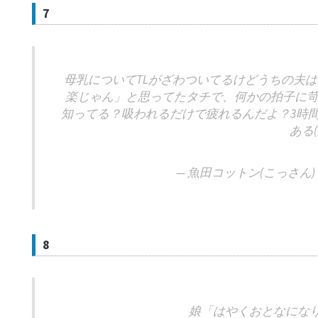
7
母乳についてTLがざわついてるけどうちの夫
楽じゃん」と思ってたタチで、何かの拍子に苛
知ってる？吸われるだけで疲れるんだよ？3時
ある
— 魚田コットン(こっさん) (@3
8
娘「はやくおとなになりた