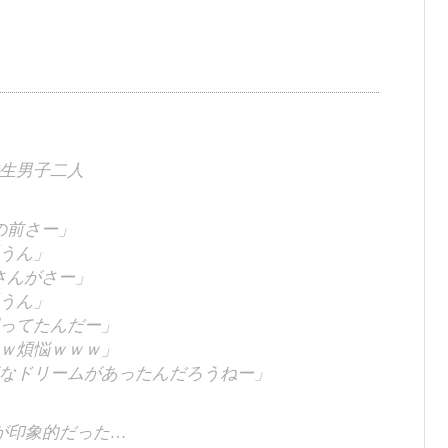
生男子二人
の前さー」
うん」
さんがさー」
うん」
ってたんだー」
ｗ煩悩ｗｗｗ」
なドリームがあったんだろうねー」
が印象的だった…