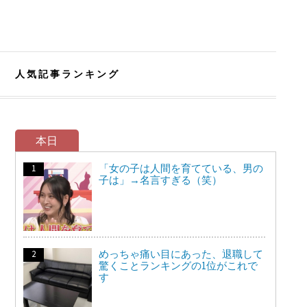
人気記事ランキング
本日
「女の子は人間を育てている、男の
子は」→名言すぎる（笑）
めっちゃ痛い目にあった、退職して
驚くことランキングの1位がこれで
す