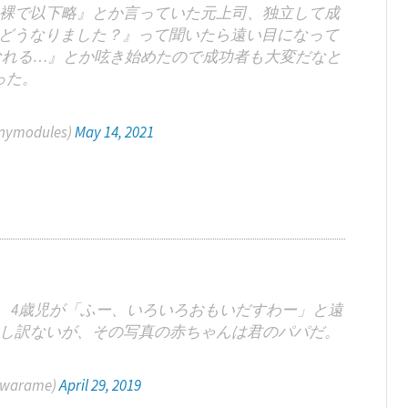
裸で以下略』とか言っていた元上司、独立して成
『どうなりました？』って聞いたら遠い目になって
なれる…』とか呟き始めたので成功者も大変だなと
った。
nnymodules)
May 14, 2021
、4歳児が「ふー、いろいろおもいだすわー」と遠
し訳ないが、その写真の赤ちゃんは君のパパだ。
warame)
April 29, 2019