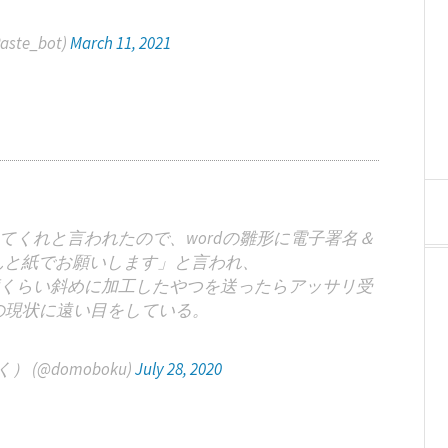
ste_bot)
March 11, 2021
てくれと言われたので、wordの雛形に電子署名＆
んと紙でお願いします」と言われ、
度くらい斜めに加工したやつを送ったらアッサリ受
の現状に遠い目をしている。
(@domoboku)
July 28, 2020