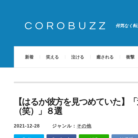
COROBUZZ
何気なく転
新着
笑える
泣ける
癒される
衝撃
【はるか彼方を見つめていた】「
（笑）」８選
2021-12-28
ジャンル：
その他