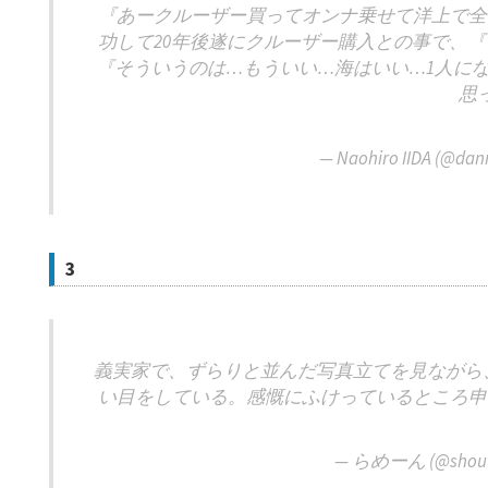
『あークルーザー買ってオンナ乗せて洋上で全
功して20年後遂にクルーザー購入との事で、
『そういうのは…もういい…海はいい…1人に
思
— Naohiro IIDA (@da
3
義実家で、ずらりと並んだ写真立てを見ながら
い目をしている。感慨にふけっているところ申
— らめーん (@shou