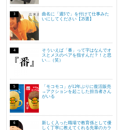
曲名に「週5で」を付けて仕事みた
いにしてください【25選】
そういえば「番」って字はなんでオ
スとメスのペアを指すんだ？！と思
い…（笑）
「モコモコ」が12年ぶりに復活販売
→アクションを起こした担当者さん
がいる
新しく入った職場で教育係として優
しく丁寧に教えてくれる先輩のカラ