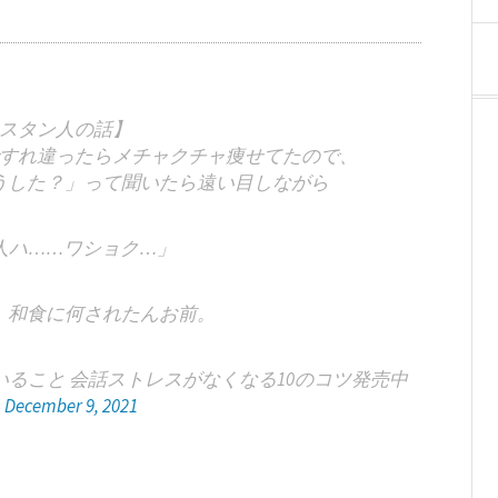
スタン人の話】
すれ違ったらメチャクチャ痩せてたので、
うした？」って聞いたら遠い目しながら
人ハ……ワショク…」
、和食に何されたんお前。
いること 会話ストレスがなくなる10のコツ発売中
)
December 9, 2021