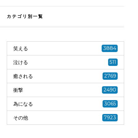
カテゴリ別一覧
笑える
3884
泣ける
511
癒される
2769
衝撃
2490
為になる
3065
その他
7923