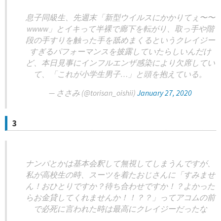
息子同級生、先週末「新型ウイルスにかかりてぇ〜〜
wwww」とイキって半裸で廊下を転がり、取っ手や階
段の手すりを触った手を舐めまくるというクレイジー
すぎるパフォーマンスを披露していたらしいんだけ
ど、本日見事にインフルエンザ感染により欠席してい
て、「これが小学生男子…」と頭を抱えている。
— ささみ (@torisan_oishii)
January 27, 2020
3
ナンパとかは基本会釈して無視してしまうんですが、
私が高校生の時、スーツを着たおじさんに「すみませ
ん！おひとりですか？待ち合わせですか！？よかった
らお金貸してくれませんか！！？？」ってアコムの前
で必死に言われた時は最高にクレイジーだったな