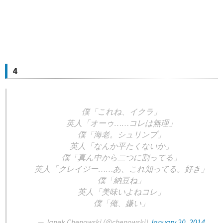
4
僕「これね、イクラ」
英人「オーゥ……コレは無理」
僕「海老。シュリンプ」
英人「なんか平たくないか」
僕「真ん中から二つに割ってる」
英人「クレイジー……あ、これ知ってる。好き」
僕「納豆ね」
英人「美味いよねコレ」
僕「俺、嫌い」
— Janek Chenowski (@chenowski)
January 20, 2014