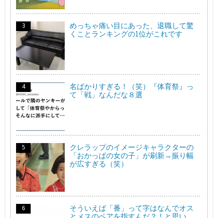
めっちゃ痛い目にあった、退職して驚
くことランキングの1位がこれです
名ばかりすぎる！（笑）『体育祭』っ
て「戦」なんだな８選
クレラップのイメージキャラクターの
「おかっぱの女の子」が刷新→振り幅
が広すぎる（笑）
そういえば「番」って字はなんでオス
とメスのペアを指すんだ？！と思い…