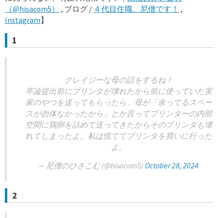
（@hisacom5）
, ブログ /
４代目住職、尼僧です！
,
Instagram
】
1
クレイジーな母の話をするね！
卒論提出前にプリンタが壊れたから前に使っていた実
家のやつを送ってもらったら、母が「余ってるスペー
スが勿体なかったから」とか言ってプリンターの内部
空間に鶏卵を詰めて送ってきたからそのプリンタも壊
れてしまったよ。私は慌ててプリンタを買いに行った
よ。
— 尼僧のひさこむ (@hisacom5)
October 28, 2024
2