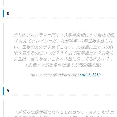
8
チリのプログラマー曰く「大学卒業後にすぐ会社で働
くなんてクレイジーだ。なぜ半年～1年世界を旅しな
い、世界の女の子を見てこない。入社後に三ヶ月の休
暇を貰えるのはいつだ？６０歳で定年後だと？お前ら
人生は一度しかないことを本当に分ってるのか！？」
まあ色々と前提条件は違うが感覚値の違い
— akkii.crocop (@akkiicrocop)
April 6, 2010
9
「〆切りに絶対間に合う１０のコツ！」みたいな本の