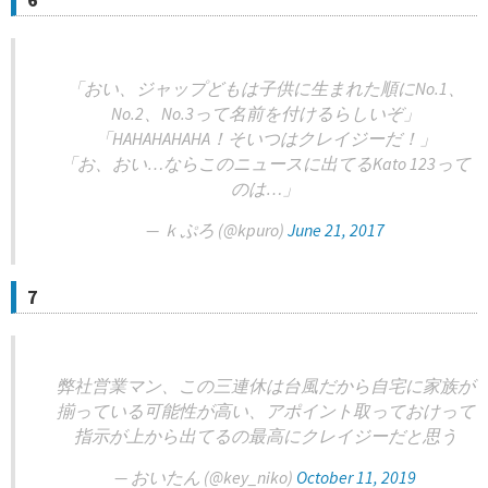
「おい、ジャップどもは子供に生まれた順にNo.1、
No.2、No.3って名前を付けるらしいぞ」
「HAHAHAHAHA！そいつはクレイジーだ！」
「お、おい…ならこのニュースに出てるKato 123って
のは…」
— ｋぷろ (@kpuro)
June 21, 2017
7
弊社営業マン、この三連休は台風だから自宅に家族が
揃っている可能性が高い、アポイント取っておけって
指示が上から出てるの最高にクレイジーだと思う
— おいたん (@key_niko)
October 11, 2019