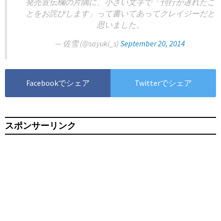
発売宣伝欄の片隅に、小さい文字で「刊行が遅れたこ
とをお詫びします」って書いてあってクレイジーだと
思いました。
— 佐雪 (@sayuki_s)
September 20, 2014
Facebookでシェア
Twitterでシェア
スポンサーリンク