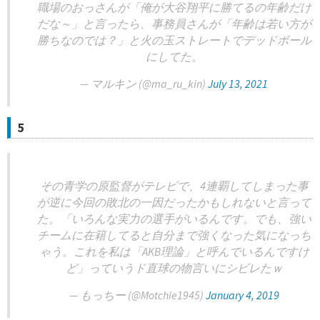
職場のおっさんが「俺が大谷翔平に勝てるの年齢だけ
だな～」と言ったら、事務員さんが「年齢は若い方が
勝ちなのでは？」と火の玉ストレートでデッドボール
にしてた。
— マルキン (@ma_ru_kin)
July 13, 2021
5
その青学の原監督がテレビで、4連覇してしまった事
が逆に今回の敗北の一因だったかもしれないと言って
た。「いろんな実力の選手がいるんです。でも、強い
チームに在籍してると自分まで強くなった気になっち
ゃう。これを私は「AKB理論」と呼んでいるんですけ
ど」っていうド直球の物言いにシビレたｗ
— もっちー (@Motchie1945)
January 4, 2019