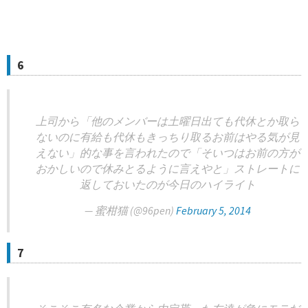
6
上司から「他のメンバーは土曜日出ても代休とか取ら
ないのに有給も代休もきっちり取るお前はやる気が見
えない」的な事を言われたので「そいつはお前の方が
おかしいので休みとるように言えやと」ストレートに
返しておいたのが今日のハイライト
— 蜜柑猫 (@96pen)
February 5, 2014
7