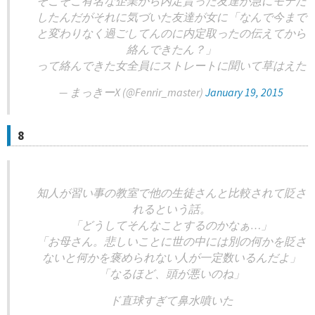
そこそこ有名な企業から内定貰った友達が急にモテだ
したんだがそれに気づいた友達が女に「なんで今まで
と変わりなく過ごしてんのに内定取ったの伝えてから
絡んできたん？」
って絡んできた女全員にストレートに聞いて草はえた
— まっきーX (@Fenrir_master)
January 19, 2015
8
知人が習い事の教室で他の生徒さんと比較されて貶さ
れるという話。
「どうしてそんなことするのかなぁ…」
「お母さん。悲しいことに世の中には別の何かを貶さ
ないと何かを褒められない人が一定数いるんだよ」
「なるほど、頭が悪いのね」
ド直球すぎて鼻水噴いた