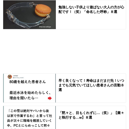
勉強しない子供より遊ばない大人の方が心
配です！（笑）「命名した呼称」８選
早く良くなって！寿命はまだまだ先！いつ
までも元気でいてほしい患者さんの言動８
選
「黙々と、目もくれずに…（笑）」【粛々
と執行する…w】８選