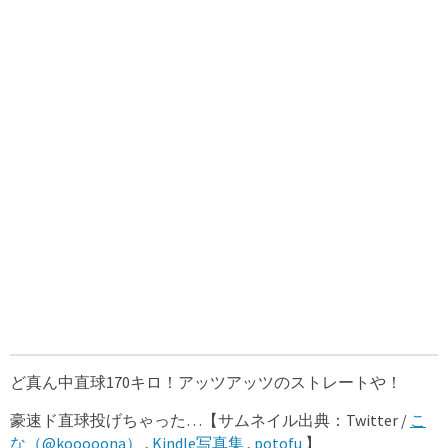
ど真ん中直球170キロ！アッツアッツのストレートや！
豪速ド直球投げちゃった…【サムネイル出典：Twitter /
こ
な（@kooooona）
,
Kindle写真集
,
potofu
】