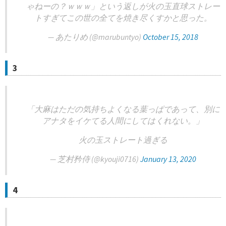
ゃねーの？ｗｗｗ」という返しが火の玉直球ストレー
トすぎてこの世の全てを焼き尽くすかと思った。
— あたりめ (@marubuntyo)
October 15, 2018
3
「大麻はただの気持ちよくなる葉っぱであって、別に
アナタをイケてる人間にしてはくれない。」
火の玉ストレート過ぎる
— 芝村矜侍 (@kyouji0716)
January 13, 2020
4