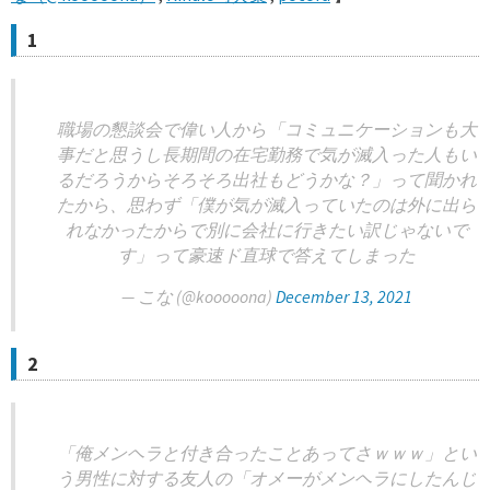
1
職場の懇談会で偉い人から「コミュニケーションも大
事だと思うし長期間の在宅勤務で気が滅入った人もい
るだろうからそろそろ出社もどうかな？」って聞かれ
たから、思わず「僕が気が滅入っていたのは外に出ら
れなかったからで別に会社に行きたい訳じゃないで
す」って豪速ド直球で答えてしまった
— こな (@kooooona)
December 13, 2021
2
「俺メンヘラと付き合ったことあってさｗｗｗ」とい
う男性に対する友人の「オメーがメンヘラにしたんじ