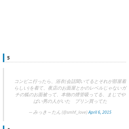
5
コンビニ行ったら、浴衣(会話聞いてるとそれが部屋着
らしい)を着て、夜店のお面屋とかのレベルじゃないガ
チの狐のお面被って、本物の煙管吸ってる、まじでや
ばい男の人がいた プリン買ってた
— みっき～たん (@smhf_love)
April 6, 2015