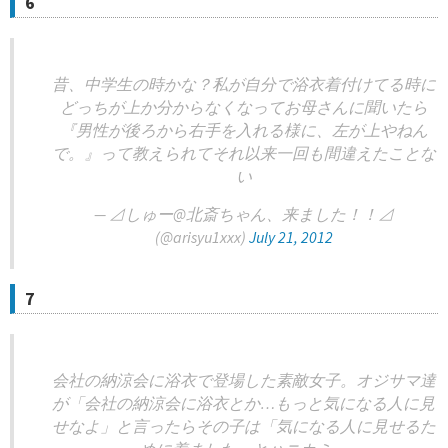
6
昔、中学生の時かな？私が自分で浴衣着付けてる時に
どっちが上か分からなくなってお母さんに聞いたら
『男性が後ろから右手を入れる様に、左が上やねん
で。』って教えられてそれ以来一回も間違えたことな
い
— ⊿しゅー@北斎ちゃん、来ました！！⊿
(@arisyu1xxx)
July 21, 2012
7
会社の納涼会に浴衣で登場した素敵女子。オジサマ達
が「会社の納涼会に浴衣とか…もっと気になる人に見
せなよ」と言ったらその子は「気になる人に見せるた