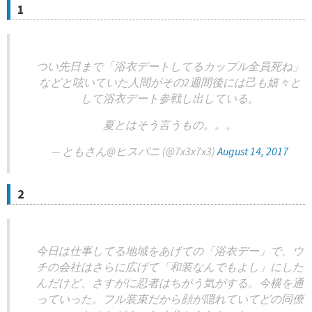
1
つい先日まで「浴衣デートしてるカップル全員死ね」
などと呟いていた人間がその2週間後には己も嬉々と
して浴衣デート参戦し出している。
夏とはそう言うもの。。。
— ともさん@ヒスパニ (@7x3x7x3)
August 14, 2017
2
今日は仕事してる地域をあげての「浴衣デー」で、ウ
チの会社はさらに広げて「和装なんでもよし」にした
んだけど、さすがに忍者はちがう気がする。今横を通
っていった。フル装束だから顔が隠れていてどの同僚