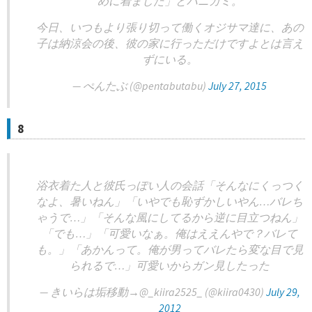
めに着ました」とハニカミ。
今日、いつもより張り切って働くオジサマ達に、あの
子は納涼会の後、彼の家に行っただけですよとは言え
ずにいる。
— ぺんたぶ (@pentabutabu)
July 27, 2015
8
浴衣着た人と彼氏っぽい人の会話「そんなにくっつく
なよ、暑いねん」「いやでも恥ずかしいやん…バレち
ゃうで…」「そんな風にしてるから逆に目立つねん」
「でも…」「可愛いなぁ。俺はええんやで？バレて
も。」「あかんって。俺が男ってバレたら変な目で見
られるで…」可愛いからガン見したった
— きいらは垢移動→@_kiira2525_ (@kiira0430)
July 29,
2012