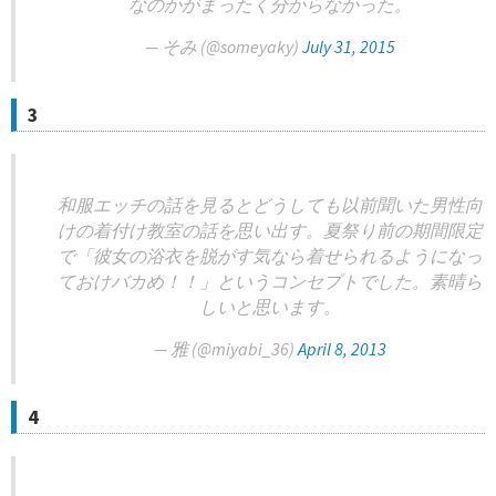
なのかがまったく分からなかった。
— そみ (@someyaky)
July 31, 2015
3
和服エッチの話を見るとどうしても以前聞いた男性向
けの着付け教室の話を思い出す。夏祭り前の期間限定
で「彼女の浴衣を脱がす気なら着せられるようになっ
ておけバカめ！！」というコンセプトでした。素晴ら
しいと思います。
— 雅 (@miyabi_36)
April 8, 2013
4