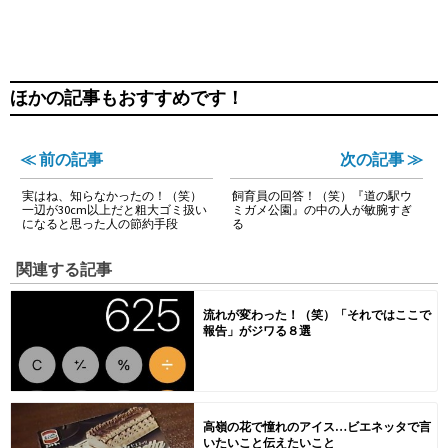
ほかの記事もおすすめです！
≪ 前の記事
次の記事 ≫
実はね、知らなかったの！（笑）
飼育員の回答！（笑）『道の駅ウ
一辺が30cm以上だと粗大ゴミ扱い
ミガメ公園』の中の人が敏腕すぎ
になると思った人の節約手段
る
関連する記事
流れが変わった！（笑）「それではここで
報告」がジワる８選
高嶺の花で憧れのアイス…ビエネッタで言
いたいこと伝えたいこと