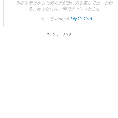
浴衣を着た小さな男の子が腰に刀を差してた、わか
る、めったにない帯刀チャンスだよな
— カニ (@kaaqoo)
July 29, 2018
スポンサーリンク