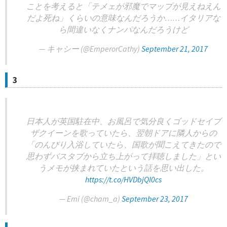
ことを考えると「テメェが邪魔でマップが見えねえん
だよ死ね」くらいの意味なんだろうか……イタリアな
ら間違いなくナンパなんだろうけど
— キャシー (@EmperorCathy)
September 21, 2017
3
日本人が英国駐在中、お風呂で気分良くゴッドセイブ
ザクイーンを歌っていたら、翌朝ドアに隣人からの
「のんびり入浴していたら、国歌が聞こえてきたので
思わずバスタブから立ち上がって拝聴しました」とい
うメモが挟まれていたという話を思い出した。
https://t.co/HVDbjQl0cs
— Emi (@cham_a)
September 23, 2017