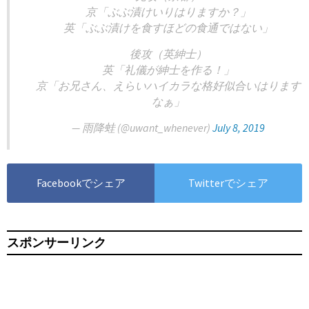
京「ぶぶ漬けいりはりますか？」
英「ぶぶ漬けを食すほどの食通ではない」
後攻（英紳士）
英「礼儀が紳士を作る！」
京「お兄さん、えらいハイカラな格好似合いはります
なぁ」
— 雨降蛙 (@uwant_whenever)
July 8, 2019
Facebookでシェア
Twitterでシェア
スポンサーリンク