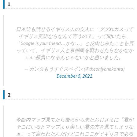
1
日本語も話せるイギリス人の友人に「ググれカスって
イギリス英語ならなんて言うの？」って聞いたら、
「Google is your friend…かな…」と皮肉じみたことを言
っていて、イギリス人と京都民を戦わせたらなかなか
いい勝負になるんじゃないかと思いました。
— カンタもうすぐスペイン (@theonlyonekanta)
December 5, 2021
2
今館内マップ見てたら後ろから来たおじさまに「君が
そこにいるとマップより美しい君の方を見てしまうな
ぁ」って言われたんだけどこれここがイギリスである