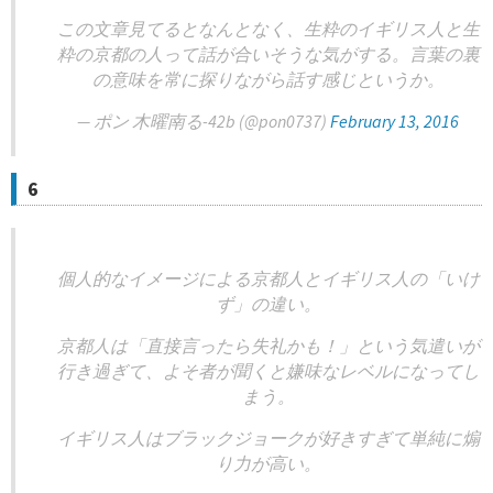
この文章見てるとなんとなく、生粋のイギリス人と生
粋の京都の人って話が合いそうな気がする。言葉の裏
の意味を常に探りながら話す感じというか。
— ポン 木曜南る-42b (@pon0737)
February 13, 2016
6
個人的なイメージによる京都人とイギリス人の「いけ
ず」の違い。
京都人は「直接言ったら失礼かも！」という気遣いが
行き過ぎて、よそ者が聞くと嫌味なレベルになってし
まう。
イギリス人はブラックジョークが好きすぎて単純に煽
り力が高い。