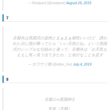
— Rootport (@rootport)
August 26, 2019
7
京都弁は英国式の皮肉とまぁまぁ相性いいけど、誘わ
れた日に雨が降ってたら「いい天気だね」という英国
式のシンプルな仕組みと違って、京都弁は「お天気も
ええし気ィ良う出てきたわ」と余計なことを足す
— カワウソ祭 (@otter_fes)
July 4, 2019
8
京都人vs英国紳士
先攻（京都）