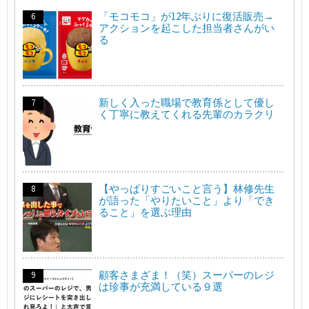
「モコモコ」が12年ぶりに復活販売→
アクションを起こした担当者さんがい
る
新しく入った職場で教育係として優し
く丁寧に教えてくれる先輩のカラクリ
【やっぱりすごいこと言う】林修先生
が語った「やりたいこと」より「でき
ること」を選ぶ理由
顧客さまざま！（笑）スーパーのレジ
は珍事が充満している９選