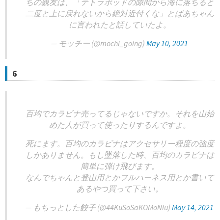
ちの親友は、「テトラポッドの隙間から海に落ちると
二度と上に戻れないから絶対近付くな」とばあちゃん
に言われたと話していたよ。
— モッチー (@mochi_going)
May 10, 2021
6
百均でカラビナ売ってるじゃないですか。それを山始
めた人が買って使ったりするんですよ。
死にます。百均のカラビナはアクセサリー程度の強度
しかありません。もし墜落した時、百均のカラビナは
簡単に弾け飛びます。
なんでちゃんと登山用とかフルハーネス用とか書いて
あるやつ買って下さい。
— もちっとした餃子 (@44KuSoSaKOMoNiu)
May 14, 2021