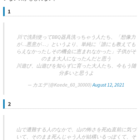
1
川で洗剤使ってBBQ器具洗っちゃう人たち、「想像力
が…悪意が…」というより、単純に「誰にも教えても
らえなかったしその機会に恵まれなかった」子供がそ
のまま大人になったんだと思う
川遊び、山遊びを知らずに育った大人たち、今もう随
分多いと思うよ
— カエデ (@Kaede_60_30000)
August 12, 2021
2
山で遭難する人のなかで、山の怖さを死ぬ直前に気づ
いて、そのまま死んじゃう人が結構いるっぽくて、そ