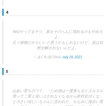
4
BBQやってるヤツ、炭をそのへんに埋めるのもやめろ
よ。
元々植物だからいいと思うかもしれないけど、炭は自
然分解されないんだよ。
— まL"ｶ\ (@73kia)
July 18, 2021
5
山あい育ちのワイ、「ため池は一度落ちるとヌルヌル
滑って二度と這い上がれなくなるから絶対近付くな」
と小さい頃じいちゃんに言われた。ちなみに海沿い育