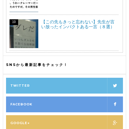
【この先もきっと忘れない】先生が言
い放ったインパクトある一言（８選）
SNSから最新記事をチェック！
TWITTER
FACEBOOK
GOOGLE+