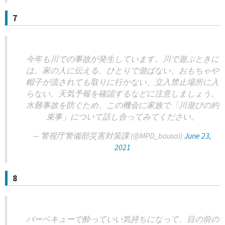
7
今年も川での事故が発生しています。川で遊ぶときに
は、家の人に伝える、ひとりで遊ばない、おもちゃや
帽子が流されても取りに行かない、立入禁止場所に入
らない、天気予報を確認するなどに注意しましょう。
水難事故を防ぐため、この機会に家族で「川遊びの約
束事」について話し合ってみてください。
— 警視庁警備部災害対策課 (@MPD_bousai)
June 23,
2021
8
バーベキューで酔っていい気持ちになって、目の前の