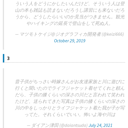
ういう人をどうにかしたいんだけど、そういう人は登
山の本も雑誌も読まないだろうし講習にも来ないだろ
うから、どうしたらいいのか見当がつきません。観光
やハイキングの延長で登山をして死ぬ人。
— マツモトケイジ@ジオグラフィカ開発者 (@keizi666)
October 29, 2019
3
昔子供がちっさい時嫁さんがお友達家族と川に遊びに
行くと聞いたのでライフジャケット着せてくれと頼ん
だら、子供の膝くらいの深さの川だと言われて笑われ
たけど、送られてきた写真は子供の膝くらいの深さの
川の中をしっかりとライフジャケット着た我が子が写
ってた。それくらいでいい。怖いよ海や川は
— ダイアン津田 (@daiantsuda)
July 24, 2021