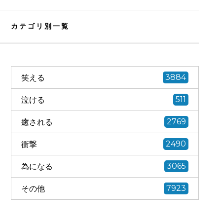
カテゴリ別一覧
笑える
3884
泣ける
511
癒される
2769
衝撃
2490
為になる
3065
その他
7923