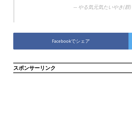
— やる気元気たいやき(群) (@t
Facebookでシェア
スポンサーリンク