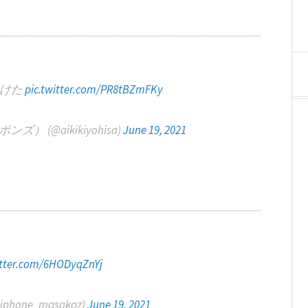
かけた
pic.twitter.com/PR8tBZmFKy
(@aikikiyohisa)
June 19, 2021
itter.com/6HODyqZnYj
one_masakaz)
June 19, 2021