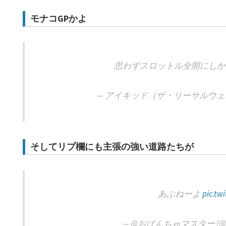
モナコGPかよ
思わずスロットル全開にし
— アイキッド（ザ・リーサルウェポンズ） 
そしてリプ欄にも主張の強い道路たちが
あぶねーよ
pic.tw
— @おぱんちゅマスター (@iph