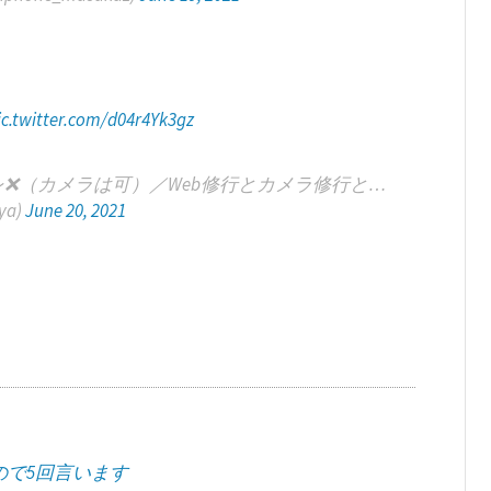
ic.twitter.com/d04r4Yk3gz
レ❌（カメラは可）／Web修行とカメラ修行と…
ya)
June 20, 2021
ので5回言います