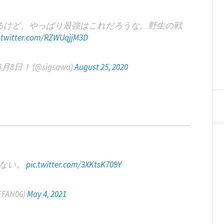
るけど、やっぱり最強はこれだろうな。野生の戦
c.twitter.com/RZWUqjjM3D
！ (@sigsawa)
August 25, 2020
れない。
pic.twitter.com/3XKtsK709Y
EFAN06)
May 4, 2021