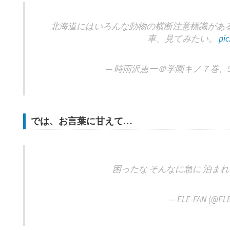
北海道にはいろんな動物の横断注意標識があ
車、見てみたい。
pi
— 時雨沢恵一＠学園キノ７巻、5月8日
では、お言葉に甘えて…
困ったな そんなに急に 泊ま
— ELE-FAN (@EL