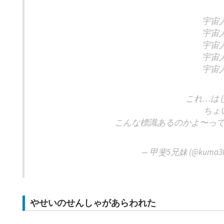
宇宙
宇宙
宇宙
宇宙
宇宙
これ…は
ちょ
こんな標識あるのかよ〜っ
— 甲斐5兄妹 (@kuma3h
やせいのせんしゃがあらわれた