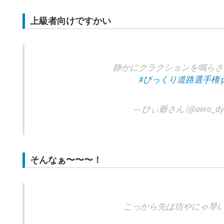
上級者向けですかい
静かにクラクションを鳴らさ
#びっくり道路選手権
— ひぃ爺さん (@aero_dyn
そんなぁ〜〜〜！
こっから先は坊やにゃ早