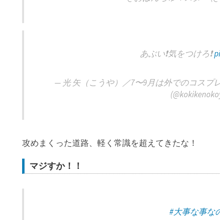
あぶい❗️気をつけろ❗️
p
— 光 矢（こうや）／7〜9月は外でのコスプ
(@kokikenoko
攻めまくった道路、軽く常識を超えてきたな！
マジすか！！
#大事な事な