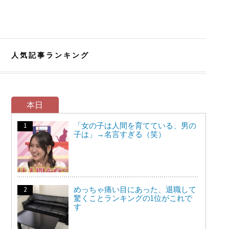
人気記事ランキング
本日
「女の子は人間を育てている、男の
子は」→名言すぎる（笑）
めっちゃ痛い目にあった、退職して
驚くことランキングの1位がこれで
す