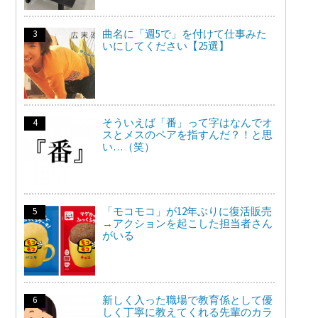
曲名に「週5で」を付けて仕事みた
いにしてください【25選】
そういえば「番」って字はなんでオ
スとメスのペアを指すんだ？！と思
い…（笑）
「モコモコ」が12年ぶりに復活販売
→アクションを起こした担当者さん
がいる
新しく入った職場で教育係として優
しく丁寧に教えてくれる先輩のカラ