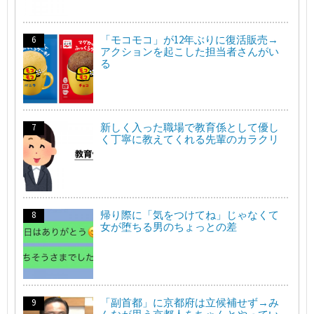
「モコモコ」が12年ぶりに復活販売→
アクションを起こした担当者さんがい
る
新しく入った職場で教育係として優し
く丁寧に教えてくれる先輩のカラクリ
帰り際に「気をつけてね」じゃなくて
女が堕ちる男のちょっとの差
「副首都」に京都府は立候補せず→み