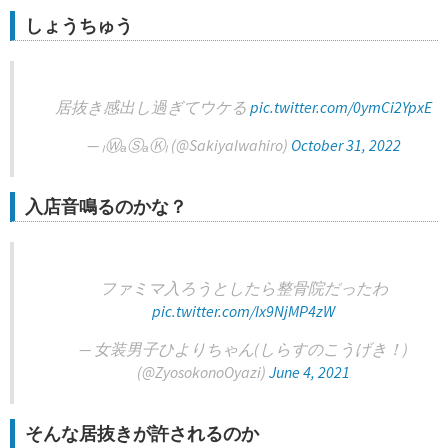
しょうちゅう
居抜き感出し過ぎてウケる
pic.twitter.com/0ymCi2YpxE
— ₗⓌₐⓈₐⓀₗ (@SakiyaIwahiro)
October 31, 2022
入店音鳴るのかな？
ファミマ入ろうとしたら整骨院だったわ
pic.twitter.com/Ix9NjMP4zW
— 女装男子ひよりちゃん(しらすのこうげき！)
(@ZyosokonoOyazi)
June 4, 2021
そんな居抜きが許されるのか