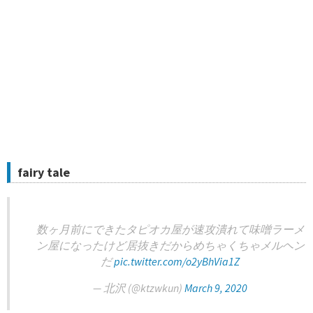
fairy tale
数ヶ月前にできたタピオカ屋が速攻潰れて味噌ラーメ
ン屋になったけど居抜きだからめちゃくちゃメルヘン
だ
pic.twitter.com/o2yBhVia1Z
— 北沢 (@ktzwkun)
March 9, 2020