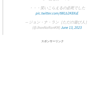
・・・笑いこらえるの必死でした
pic.twitter.com/tWLb2K8XsE
— ジョン・ナ・ラン［ただの遊び人］
(@JhonNaRanKM)
June 13, 2023
スポンサーリンク