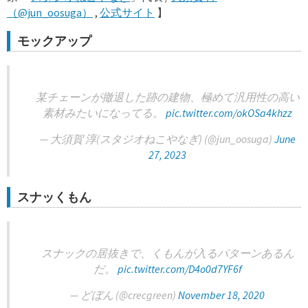
（@jun_oosuga）
,
公式サイト
】
モックアップ
某チェーンが撤退した跡の建物、極めて汎用性の高い
素材みたいになってる。
pic.twitter.com/okOSa4khzz
— 大須賀 淳(スタジオねこやなぎ) (@jun_oosuga)
June
27, 2023
スナッくもん
スナックの居抜きで、くもんが入るパターンあるん
だ。
pic.twitter.com/D4o0d7YF6f
— どぼん (@crecgreen)
November 18, 2020