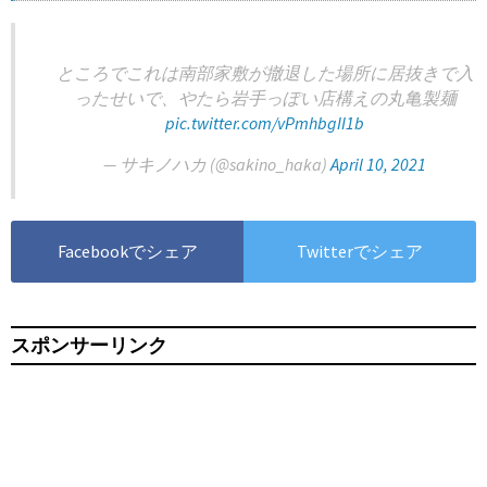
ところでこれは南部家敷が撤退した場所に居抜きで入
ったせいで、やたら岩手っぽい店構えの丸亀製麺
pic.twitter.com/vPmhbgII1b
— サキノハカ (@sakino_haka)
April 10, 2021
Facebookでシェア
Twitterでシェア
スポンサーリンク