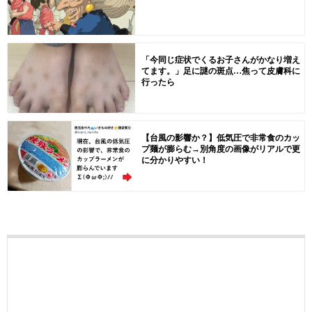
「今同じ症状でくるお子さんがかなり増え
てます。」足に謎の斑点…焦って皮膚科に
行ったら
【台風の影響か？】低気圧で非常食のカッ
プ麺が膨らむ→別角度の画像がリアルで更
に分かりやすい！