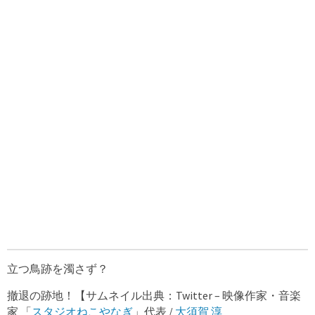
立つ鳥跡を濁さず？
撤退の跡地！【サムネイル出典：Twitter – 映像作家・音楽
家 「
スタジオねこやなぎ
」代表 /
大須賀 淳