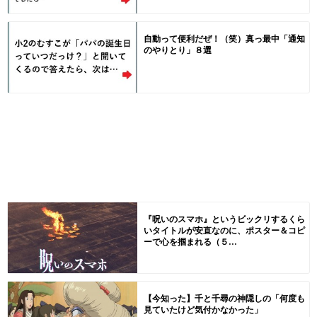
自動って便利だぜ！（笑）真っ最中「通知
のやりとり」８選
『呪いのスマホ』というビックリするくら
いタイトルが安直なのに、ポスター＆コピ
ーで心を掴まれる（５...
【今知った】千と千尋の神隠しの「何度も
見ていたけど気付かなかった」