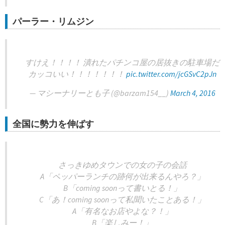
パーラー・リムジン
すけえ！！！！ 潰れたパチンコ屋の居抜きの駐車場だ
カッコいい！！！！！！！
pic.twitter.com/jcGSvC2pJn
— マシーナリーとも子 (@barzam154__)
March 4, 2016
全国に勢力を伸ばす
さっきゆめタウンでの女の子の会話
A「ペッパーランチの跡何が出来るんやろ？」
B「coming soonって書いとる！」
C「あ！coming soonって私聞いたことある！」
A「有名なお店やよな？！」
B「楽しみー！」