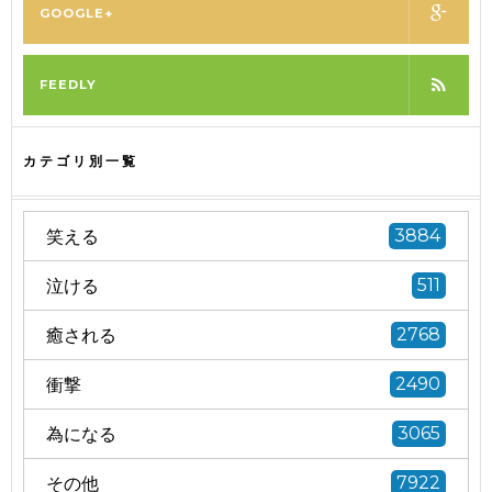
GOOGLE+
FEEDLY
カテゴリ別一覧
笑える
3884
泣ける
511
癒される
2768
衝撃
2490
為になる
3065
その他
7922