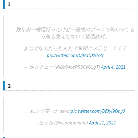
1
数年前一瞬流行ったけど一過性のブームで終わっても
う誰も覚えてない「透明飲料」
まじでなんだったんだ？集団ヒステリー？？？
pic.twitter.com/UjBdNXVHZr
— 鹿シチュー (@DsQ4ozPR3CVQLgT)
April 4, 2021
2
これクソ笑ったwww
pic.twitter.com/Df3yl9Ony0
— るうる (@neoakaunnto)
April 21, 2021