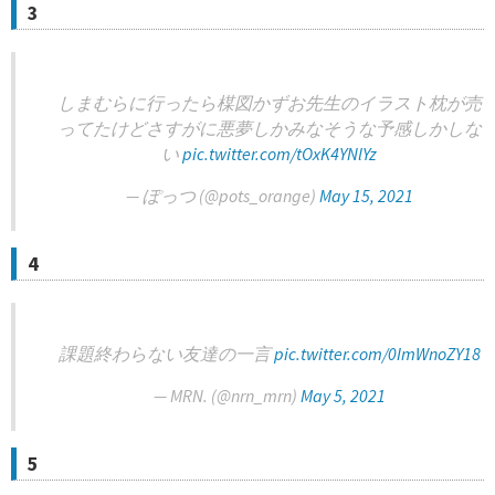
3
しまむらに行ったら楳図かずお先生のイラスト枕が売
ってたけどさすがに悪夢しかみなそうな予感しかしな
い
pic.twitter.com/tOxK4YNlYz
— ぽっつ (@pots_orange)
May 15, 2021
4
課題終わらない友達の一言
pic.twitter.com/0ImWnoZY18
— MRN. (@nrn_mrn)
May 5, 2021
5