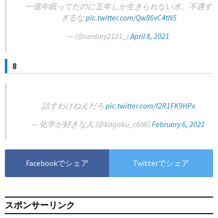
一億年眠ってたのに五年しか生きられない水、不遇す
ぎるな
pic.twitter.com/Qw86vC4tN5
— (@century2121_)
April 8, 2021
8
話すわけねえだろ
pic.twitter.com/f2R1FK9HPx
— 化学が好きな人 (@kagaku_c6h6)
February 6, 2021
Facebookでシェア
Twitterでシェア
スポンサーリンク