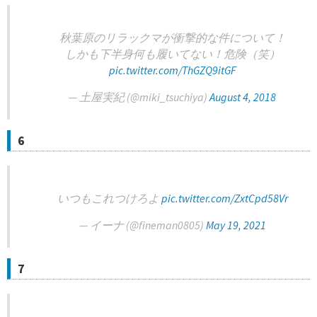
秋葉原のリラックマが衝撃的な件について！
しかも下半身何も履いてない！危険（笑）
pic.twitter.com/ThGZQ9itGF
— 土屋実紀 (@miki_tsuchiya)
August 4, 2018
6
いつもこれつけろよ
pic.twitter.com/ZxtCpd58Vr
— イーナ (@fineman0805)
May 19, 2021
7