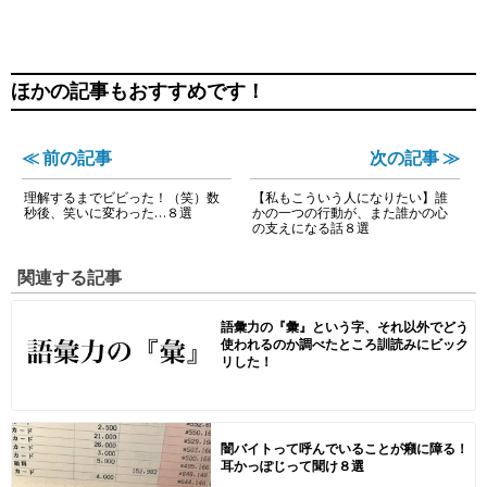
ほかの記事もおすすめです！
≪ 前の記事
次の記事 ≫
理解するまでビビった！（笑）数
【私もこういう人になりたい】誰
秒後、笑いに変わった…８選
かの一つの行動が、また誰かの心
の支えになる話８選
関連する記事
語彙力の『彙』という字、それ以外でどう
使われるのか調べたところ訓読みにビック
リした！
闇バイトって呼んでいることが癪に障る！
耳かっぽじって聞け８選