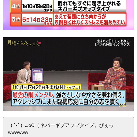
（´-`）.｡oO（ ネバーギブアップタイプ。ぴぇっ
wwwwww