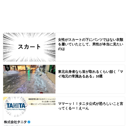
女性がスカートの下にパンツではない衣類
を履いていたとして、男性が本当に見たい
のは
東北出身者なら首が取れるくらい頷く「マ
イ地元の常識あるある」10選
ママーッ！！タニタ公式が恐ろしいこと言
ってくるー！えーん