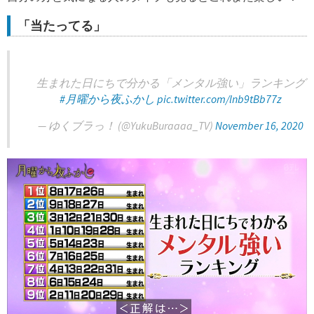
「当たってる」
生まれた日にちで分かる「メンタル強い」ランキング
#月曜から夜ふかし
pic.twitter.com/lnb9tBb77z
— ゆくブラっ！ (@YukuBuraaaa_TV)
November 16, 2020