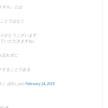
スキル』とは
ことではなく
りがとうございます
ていただきますね』
を忘れずに
クすることである
(@DJ_aoi)
February 24, 2019
リンク