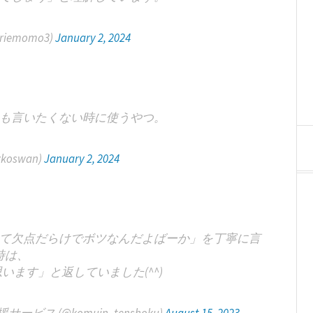
iemomo3)
January 2, 2024
も言いたくない時に使うやつ。
koswan)
January 2, 2024
て欠点だらけでボツなんだよばーか」を丁寧に言
時は、
ます」と返していました(^^)