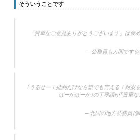
そういうことです
「貴重なご意見ありがとうございます」は褒
— 公務員も人間です (@co
｢うるせー！批判だけなら誰でも言える！対案
ばーかばーか｣の丁寧語が｢貴重な
— 北国の地方公務員 (@ke