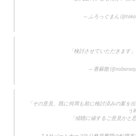
— ふろっぐまん (@takar
「検討させていただきます」
— 香蘇散 (@nobaraay
「その意見、既に何周も前に検討済みの案を出
う
「傾聴に値するご意見かと思い