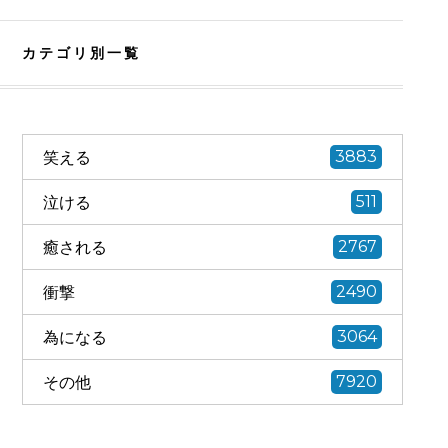
カテゴリ別一覧
笑える
3883
泣ける
511
癒される
2767
衝撃
2490
為になる
3064
その他
7920