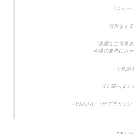
『スルー
無視をする
『貴重なご意見あ
今後の参考にさせ
と礼節
ゴミ箱へダン
— DJあおい（サブアカウント） 
スポンサー