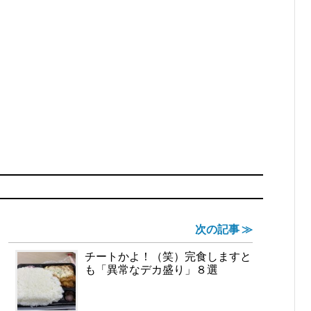
次の記事 ≫
チートかよ！（笑）完食しますと
も「異常なデカ盛り」８選