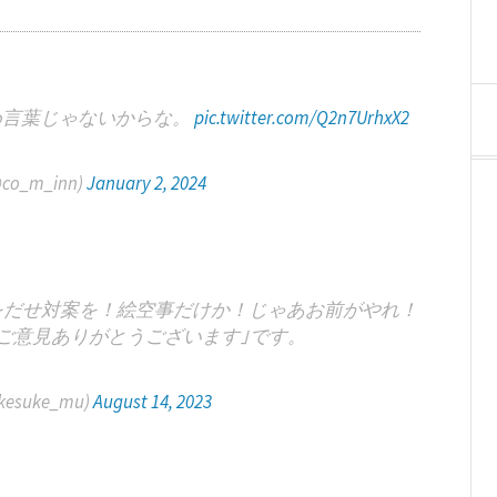
め言葉じゃないからな。
pic.twitter.com/Q2n7UrhxX2
_m_inn)
January 2, 2024
をだせ対案を！絵空事だけか！じゃあお前がやれ！
ご意見ありがとうございます｣です。
suke_mu)
August 14, 2023