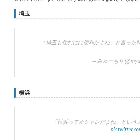
埼玉
「埼玉も住むには便利だよね」と言った
— みゅーもり (@myuu
横浜
「横浜ってオシャレだよね」という
pic.twitter.