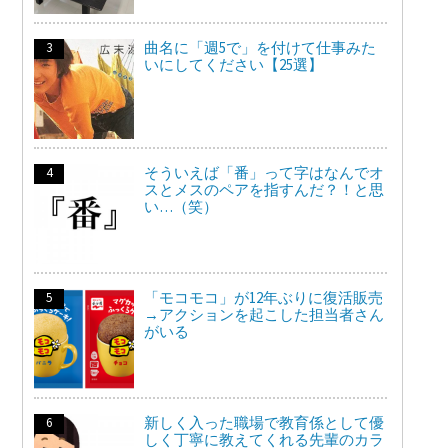
曲名に「週5で」を付けて仕事みた
いにしてください【25選】
そういえば「番」って字はなんでオ
スとメスのペアを指すんだ？！と思
い…（笑）
「モコモコ」が12年ぶりに復活販売
→アクションを起こした担当者さん
がいる
新しく入った職場で教育係として優
しく丁寧に教えてくれる先輩のカラ