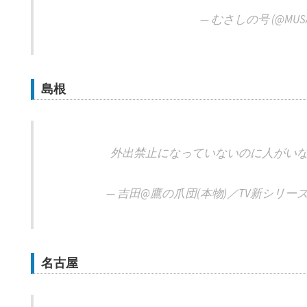
— むさしの号 (@MUSA
島根
外出禁止になっていないのに人がい
— 吉田@鷹の爪団(本物)／TV新シリーズ絶賛放送
名古屋