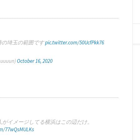
時の埼玉の範囲です
pic.twitter.com/50UcfPkk76
uuun)
October 16, 2020
人がイメージしてる横浜はこの辺だけ。
com/77wQsMULKs