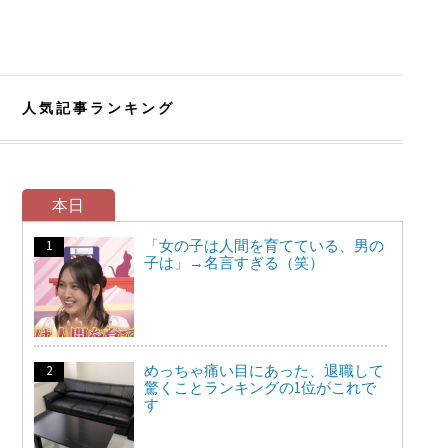
人気記事ランキング
本日
「女の子は人間を育てている、男の
子は」→名言すぎる（笑）
めっちゃ痛い目にあった、退職して
驚くことランキングの1位がこれで
す