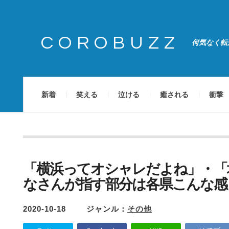
COROBUZZ
何気なく転
新着
笑える
泣ける
癒される
衝撃
「横浜ってオシャレだよね」・「
なさんが指す部分は各県こんな感
2020-10-18
ジャンル：
その他