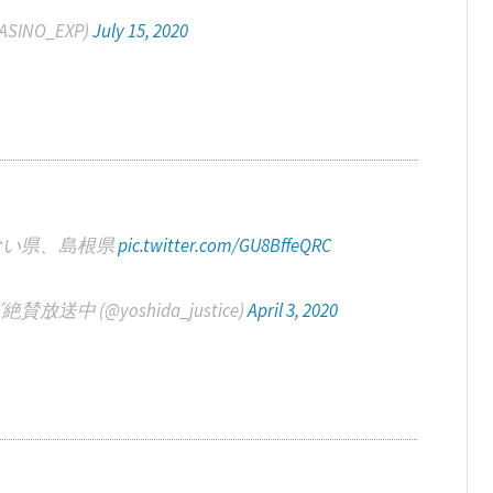
SINO_EXP)
July 15, 2020
ない県、島根県
pic.twitter.com/GU8BffeQRC
中 (@yoshida_justice)
April 3, 2020