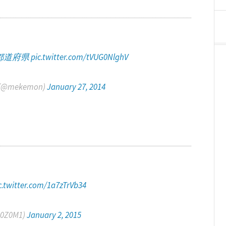
都道府県
pic.twitter.com/tVUG0NlghV
@mekemon)
January 27, 2014
c.twitter.com/1a7zTrVb34
0Z0M1)
January 2, 2015