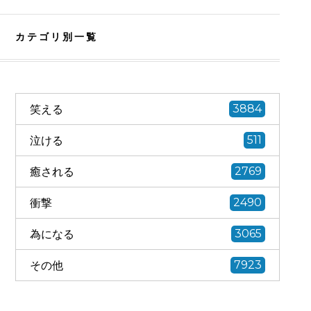
カテゴリ別一覧
笑える
3884
泣ける
511
癒される
2769
衝撃
2490
為になる
3065
その他
7923