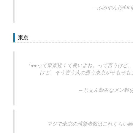
— ふみやん (@fumja
東京
「●●って東京近くて良いよね。って言うけど、
けど、そう言う人の思う東京がそもそも
— じぇん類みなメン類 (@h
マジで東京の感染者数はこれくらい