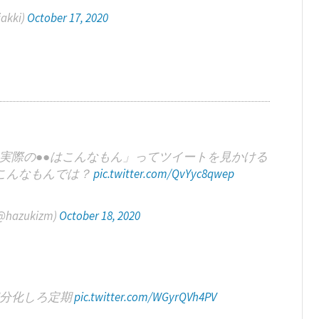
kki)
October 17, 2020
実際の●●はこんなもん」ってツイートを見かける
こんなもんでは？
pic.twitter.com/QvYyc8qwep
azukizm)
October 18, 2020
細分化しろ定期
pic.twitter.com/WGyrQVh4PV