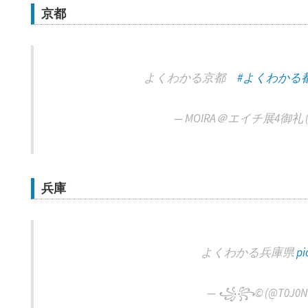
京都
よくわかる京都
#よくわかる
— MOIRA＠エイチ展4御礼 (
兵庫
よくわかる兵庫県
pi
— ꧁꧂©︎ (@T0J0N