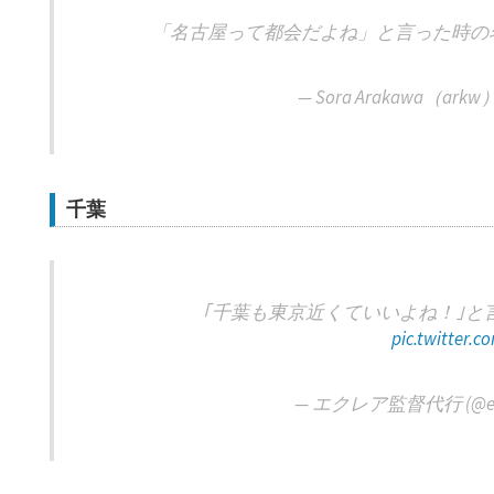
「名古屋って都会だよね」と言った時の
— Sora Arakawa（arkw）
千葉
｢千葉も東京近くていいよね！｣と
pic.twitter.
— エクレア監督代行 (@ere