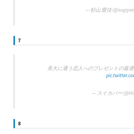
— 杉山 愛佳 (@sugiyam
7
美大に通う恋人へのプレゼントの最適
pic.twitter.
— スイカバー (@Hin
8