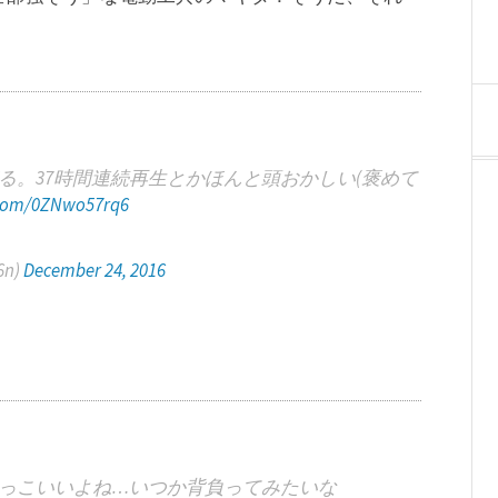
すぎる。37時間連続再生とかほんと頭おかしい(褒めて
r.com/0ZNwo57rq6
6n)
December 24, 2016
もかっこいいよね…いつか背負ってみたいな