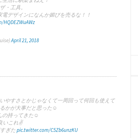
に生活に馴染まねえ！
ザ・工具。
家電デザインになんか媚びを売るな！！
com/HQDEZWuAWz
uise)
April 21, 2018
いやすさとかじゃなくて一周回って何回も使えて
るかが大事だと思った☺️
の持ってきた☺️
いこれ✌️
重すぎた
pic.twitter.com/C5Zb6unzKU