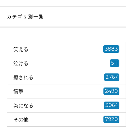
カテゴリ別一覧
笑える
3883
泣ける
511
癒される
2767
衝撃
2490
為になる
3064
その他
7920