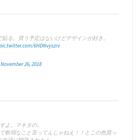
で貼る。買う予定はないけどデザインが好き。
pic.twitter.com/6HDNvyszrv
)
November 26, 2018
すよ。マキタの。
て軟弱なこと言ってんじゃねえ！！とこの色買っ