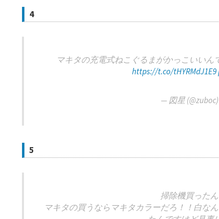
4
マキタの充電式ねこぐるまがかっこいいん
https://t.co/tHYRMdJ1E9
— 図星 (@zuboc
5
掃除機買ったん
マキタの買うならマキタカラーだろ！！白なん