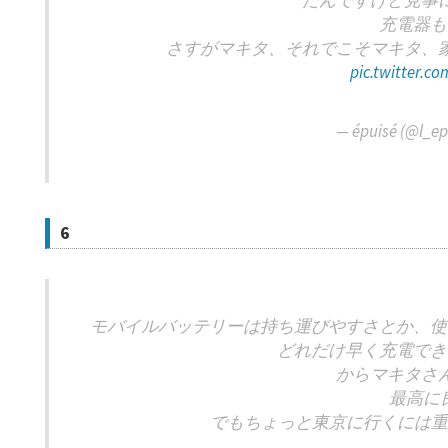
たんですけど見事
充電器も
さすがマキタ、それでこそマキタ、
pic.twitter.
— épuisé (@l_ep
6
モバイルバッテリーは持ち運びやすさとか、使
どれだけ早く充電でき
からマキタさん
最高に良
でもちょっと東京に行くには