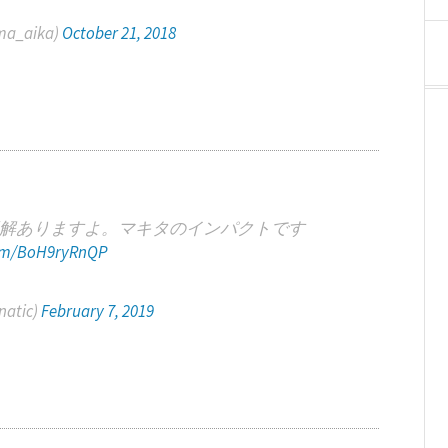
a_aika)
October 21, 2018
解ありますよ。マキタのインパクトです
com/BoH9ryRnQP
atic)
February 7, 2019