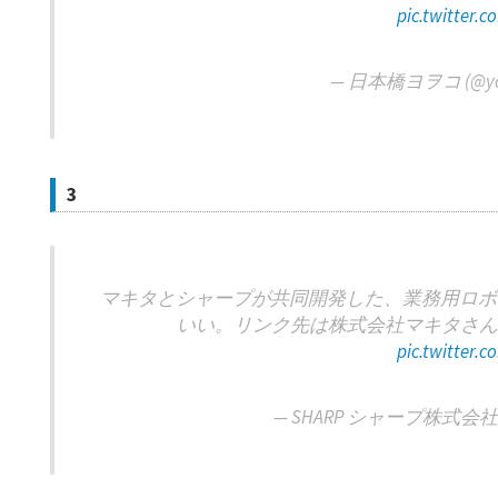
pic.twitter.
— 日本橋ヨヲコ (@yo
3
マキタとシャープが共同開発した、業務用ロボ
いい。リンク先は株式会社マキタさ
pic.twitter.
— SHARP シャープ株式会社 (