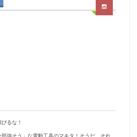
媚びるな！
全部強そう」な電動工具のマキタ！そうだ、それ