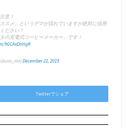
注意！
ススメ」というデマが流れていますが絶対に信用
ください！
タの充電式コーヒーメーカー」です！
com/9GCAxDoHgK
miduno_me)
December 22, 2019
Twitterでシェア