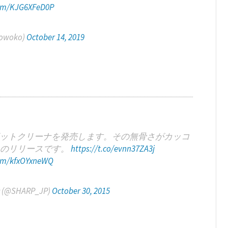
com/KJG6XFeD0P
woko)
October 14, 2019
ットクリーナを発売します。その無骨さがカッコ
んのリリースです。
https://t.co/evnn37ZA3j
com/kfxOYxneWQ
@SHARP_JP)
October 30, 2015