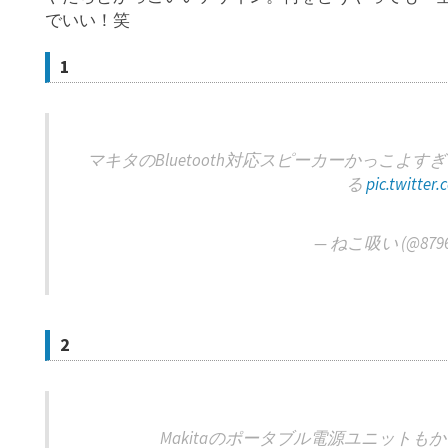
でいい！笑
1
マキタのBluetooth対応スピーカーかっこよ
る
pic.twitte
— ねこ吸い (@879
2
Makitaのポータブル電源ユニット