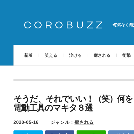
COROBUZZ
何気なく転
新着
笑える
泣ける
癒される
衝撃
そうだ、それでいい！（笑）何を
電動工具のマキタ８選
2020-05-16
ジャンル：
癒される