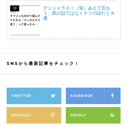
デンジャラス！（笑）あえて言お
う、尻の話ではなくケツの話だと８
選
SNSから最新記事をチェック！
TWITTER
FACEBOOK
GOOGLE+
FEEDLY