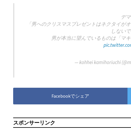
デマ
「男へのクリスマスプレゼントはネクタイがオ
しないで
男が本当に望んでいるものは「マキ
pic.twitter.
— kohhei kamihoriuchi (@
Facebookでシェア
スポンサーリンク