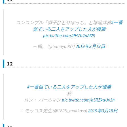
コンコンブル「獅子ひとりぼっち」と塚地武雅
#一番
似ている二人をアップした人が優勝
pic.twitter.com/PH7b2dAl29
— 楓。 (@hanayori57)
2019年3月19日
12
#一番似ている二人をアップした人が優勝
猫
ロン・ パールマン
pic.twitter.com/kSRZkqUv1h
— モッコス先生 (@1805_mokkosu)
2019年3月18日