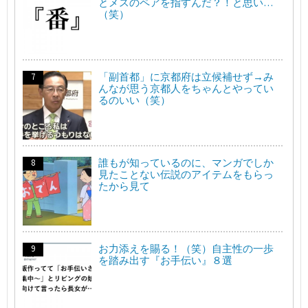
とメスのペアを指すんだ？！と思い…
（笑）
「副首都」に京都府は立候補せず→み
んなが思う京都人をちゃんとやってい
るのいい（笑）
誰もが知っているのに、マンガでしか
見たことない伝説のアイテムをもらっ
たから見て
お力添えを賜る！（笑）自主性の一歩
を踏み出す『お手伝い』８選