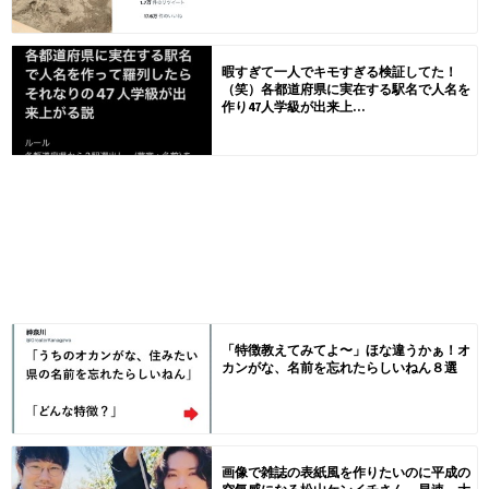
暇すぎて一人でキモすぎる検証してた！
（笑）各都道府県に実在する駅名で人名を
作り47人学級が出来上...
「特徴教えてみてよ〜」ほな違うかぁ！オ
カンがな、名前を忘れたらしいねん８選
画像で雑誌の表紙風を作りたいのに平成の