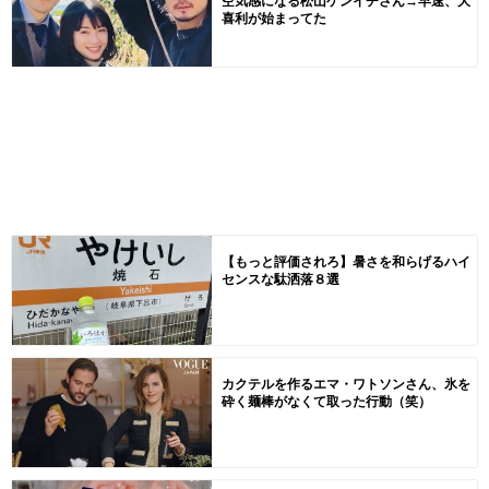
空気感になる松山ケンイチさん→早速、大
喜利が始まってた
【もっと評価されろ】暑さを和らげるハイ
センスな駄洒落８選
カクテルを作るエマ・ワトソンさん、氷を
砕く麺棒がなくて取った行動（笑）