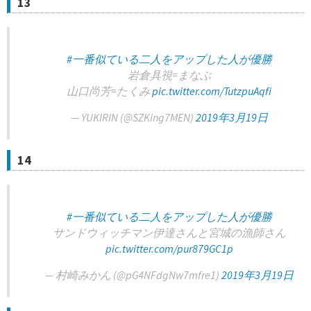
13
#一番似ている二人をアップした人が優勝
岩倉具視=まなぶ
山口尚芳=たくみ
pic.twitter.com/TutzpuAqfi
— YUKIRIN (@SZKing7MEN)
2019年3月19日
14
#一番似ている二人をアップした人が優勝
サンドウィッチマン伊達さんと宮城の漁師さん
pic.twitter.com/pur879GC1p
— 村崎みかん (@pG4NFdgNw7mfre1)
2019年3月19日