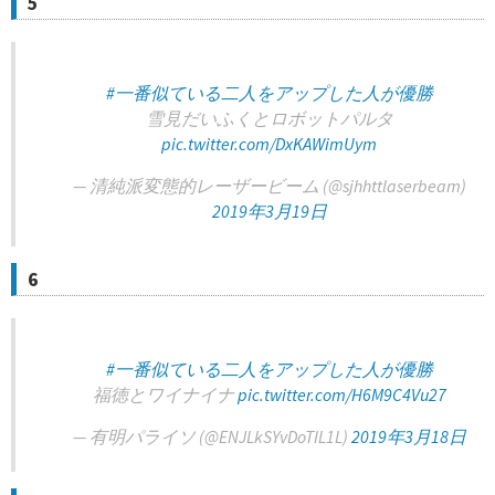
5
#一番似ている二人をアップした人が優勝
雪見だいふくとロボットパルタ
pic.twitter.com/DxKAWimUym
— 清純派変態的レーザービーム (@sjhhttlaserbeam)
2019年3月19日
6
#一番似ている二人をアップした人が優勝
福徳とワイナイナ
pic.twitter.com/H6M9C4Vu27
— 有明パライソ (@ENJLkSYvDoTIL1L)
2019年3月18日