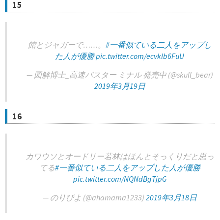
15
館とジャガーで……。
#一番似ている二人をアップし
た人が優勝
pic.twitter.com/ecvklb6FuU
— 図解博士_高速バスター ミナル 発売中 (@skull_bear)
2019年3月19日
16
カワウソとオードリー若林はほんとそっくりだと思っ
てる
#一番似ている二人をアップした人が優勝
pic.twitter.com/NQNdBgTjpG
— のりぴよ (@ahamama1233)
2019年3月18日