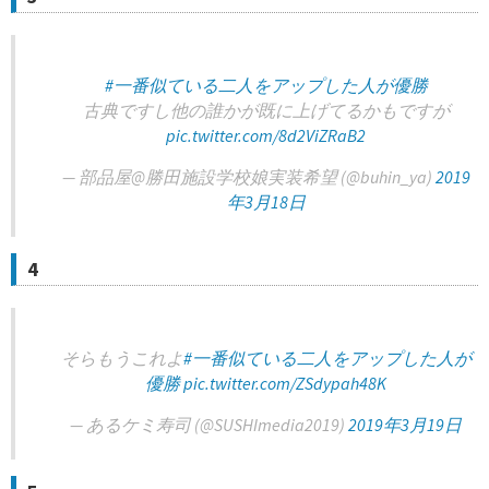
#一番似ている二人をアップした人が優勝
古典ですし他の誰かが既に上げてるかもですが
pic.twitter.com/8d2ViZRaB2
— 部品屋@勝田施設学校娘実装希望 (@buhin_ya)
2019
年3月18日
4
そらもうこれよ
#一番似ている二人をアップした人が
優勝
pic.twitter.com/ZSdypah48K
— あるケミ寿司 (@SUSHImedia2019)
2019年3月19日