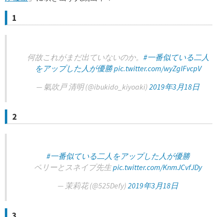
1
何故これがまだ出ていないのか。
#一番似ている二人
をアップした人が優勝
pic.twitter.com/wyZgIFvcpV
— 氣吹戸 清明 (@ibukido_kiyoaki)
2019年3月18日
2
#一番似ている二人をアップした人が優勝
ペリーとスネイプ先生
pic.twitter.com/KnmJCvfJDy
— 茉莉花 (@525Defy)
2019年3月18日
3