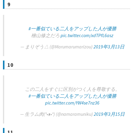
9
#一番似ている二人をアップした人が優勝
檜山修之だろ
pic.twitter.com/xdTPfL6asz
— まりぞう△ (@Marumarumarizou)
2019年3月13日
10
この二人をすぐに区別がつく人を尊敬する。
#一番似ている二人をアップした人が優勝
pic.twitter.com/YW4se7nz36
— 生ラム肉(°•ᴥ•°) (@namaramuniku)
2019年3月15日
11