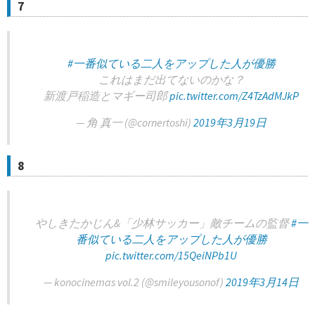
7
#一番似ている二人をアップした人が優勝
これはまだ出てないのかな？
新渡戸稲造とマギー司郎
pic.twitter.com/Z4TzAdMJkP
— 角 真一 (@cornertoshi)
2019年3月19日
8
やしきたかじん&「少林サッカー」敵チームの監督
#一
番似ている二人をアップした人が優勝
pic.twitter.com/15QeiNPb1U
— konocinemas vol.2 (@smileyousonof)
2019年3月14日