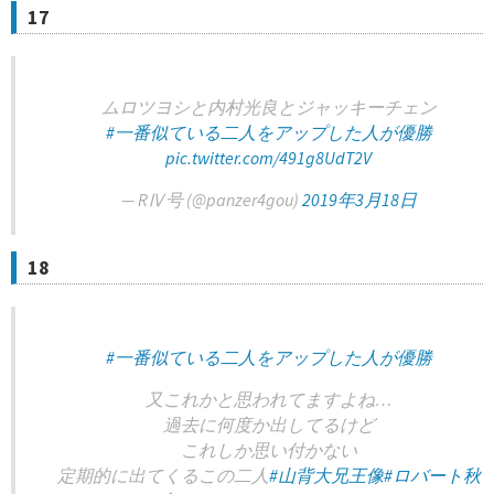
17
ムロツヨシと内村光良とジャッキーチェン
#一番似ている二人をアップした人が優勝
pic.twitter.com/491g8UdT2V
— RⅣ号 (@panzer4gou)
2019年3月18日
18
#一番似ている二人をアップした人が優勝
又これかと思われてますよね…
過去に何度か出してるけど
これしか思い付かない
定期的に出てくるこの二人
#山背大兄王像
#ロバート秋