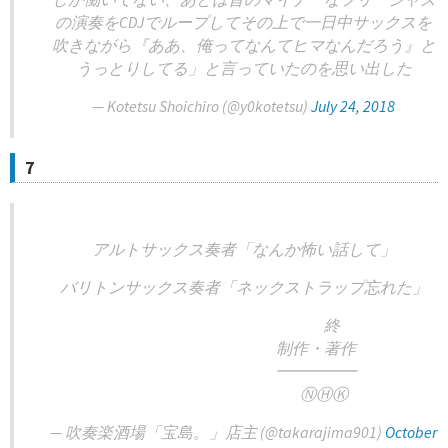
の演奏をCDJでループしてその上で一日中サックスを
吹きながら『ああ、俺ってなんてヒマなんだろう』と
うっとりしてる」と言っていたのを思い出した
— Kotetsu Shoichiro (@y0kotetsu)
July 24, 2018
7
アルトサックス奏者「なんか怖い話して」
バリトンサックス奏者「ネックストラップ忘れた」
終
制作・著作
━━━━━
ⓃⒽⓀ
— 吹奏楽酒場「宝島。」店主 (@takarajima901)
October