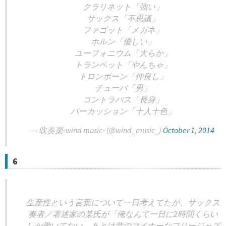
クラリネット「強い」
サックス「不思議」
ファゴット「メガネ」
ホルン「優しい」
ユーフォニウム「大らか」
トランペット「やんちゃ」
トロンボーン「仲良し」
チューバ「男」
コントラバス「長身」
パーカッション「十人十色」
— 吹奏楽-wind music- (@wind_music_)
October 1, 2014
6
生産性という言葉について一日考えてたが、サックス
奏者／著述家の某氏が「俺なんて一日に2時間くらい
しか働いてない、あとは昔のマイナーなフリージャズ