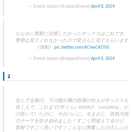
— Ernest Japan (@JapanErnest)
April 8, 2024
ちなみに警察に自慢したかったサックスはこれです。
警察は見てくれなかったので皆さんに見てもらいます
（強制）
pic.twitter.com/kCnwCA5Tn5
— Ernest Japan (@JapanErnest)
April 9, 2024
2
住んでる家の、下の階か隣の部屋の住人がサックスを
吹く人で、これまで2年くらいMISIAの「everything」だ
け吹いていたのに、今日ついに、今まさに、情熱大陸
のテーマを吹き始めました！すごく間違えてるけど、
新鮮ですごく良いです！こんなに興奮したの久しぶり