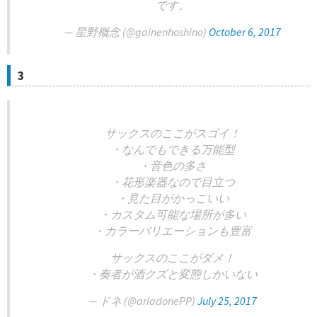
です。
— 星野概念 (@gainenhoshino)
October 6, 2017
3
サックスのここがスゴイ！
・なんでもできる万能型
・音色の多さ
・花形楽器なので目立つ
・見た目がかっこいい
・カスタム可能な場所が多い
・カラーバリエーションも豊富
サックスのここがダメ！
・奏者が酒クズと変態しかいない
— ドネ (@ariadonePP)
July 25, 2017