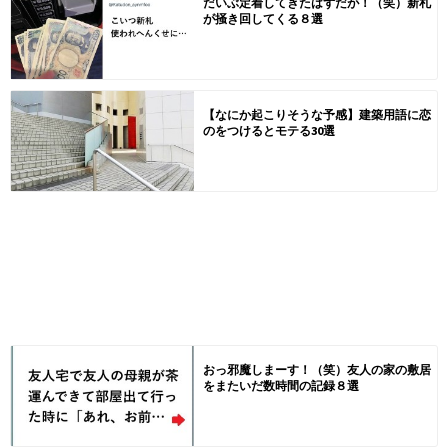
だいぶ定着してきたはずだが！（笑）新札
が掻き回してくる８選
【なにか起こりそうな予感】建築用語に恋
のをつけるとモテる30選
おっ邪魔しまーす！（笑）友人の家の敷居
をまたいだ数時間の記録８選