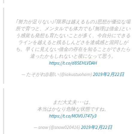
｢努力が足りない｣｢限界は越えるもの｣思想が優位な場
所で育つと、メンタルでも体力でも｢無理は借金｣とい
う感覚も発想も育たないことが多く、今自分にできる
ラインを越えると残るしんどさを達成感と混同しが
ち。早くに見えない借金の存在を知ることができたら
違ったかもしれないと後になって思う。
https://t.co/d8SEHLVDAH
— たそがれ@願い (@iakustuoham)
2019年2月22日
まだ大丈夫･･･は、
本当はかなり危険な状態ですね。
https://t.co/MOV0J747y3
— snow (@snow020416)
2019年2月22日