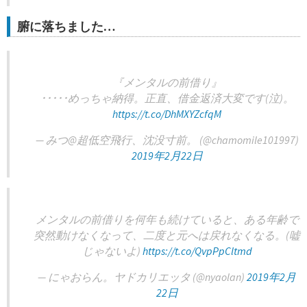
腑に落ちました…
『メンタルの前借り』
･････めっちゃ納得。正直、借金返済大変です(泣)。
https://t.co/DhMXYZcfqM
— みつ@超低空飛行、沈没寸前。 (@chamomile101997)
2019年2月22日
メンタルの前借りを何年も続けていると、ある年齢で
突然動けなくなって、二度と元へは戻れなくなる。(嘘
じゃないよ)
https://t.co/QvpPpCltmd
— にゃおらん。ヤドカリエッタ (@nyaolan)
2019年2月
22日