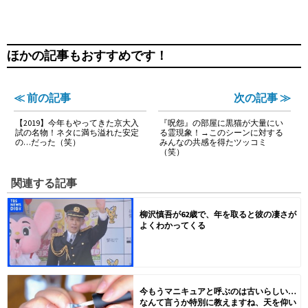
ほかの記事もおすすめです！
≪ 前の記事
次の記事 ≫
【2019】今年もやってきた京大入
『呪怨』の部屋に黒猫が大量にい
試の名物！ネタに満ち溢れた安定
る霊現象！→このシーンに対する
の…だった（笑）
みんなの共感を得たツッコミ
（笑）
関連する記事
柳沢慎吾が62歳で、年を取ると彼の凄さが
よくわかってくる
今もうマニキュアと呼ぶのは古いらしい…
なんて言うか特別に教えますね、天を仰い