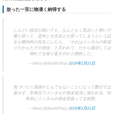
放った一言に物凄く納得する
しんどい状況が続いても、なんとなく気合いと勢いで
乗り切って、意外と大丈夫とか思ってしまうという話
を心療内科の先生にしたら、「それはメンタルの前借
りだからただの借金」と言われて、だから復活しては
倒れてを繰り返すのかと納得した。
— Nikov (@NyoVh7fiap)
2019年2月21日
気づいたら負債がとんでもないことになって数日では
返せず、年単位でメンタルの借金返済に追われる。恒
常的にメンタルの借金背負ってる状態。
— Nikov (@NyoVh7fiap)
2019年2月21日