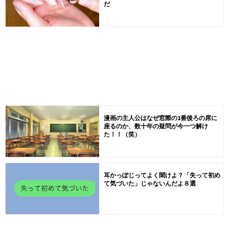
だ
漫画の主人公はなぜ窓際の1番後ろの席に
座るのか、数十年の疑問が今一つ解け
た！！（笑）
耳かっぽじってよく聞けよ？「失って初め
て気づいた」じゃないんだよ８選