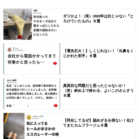
ダリかよ！（笑）2023年は比じゃない『と
ろけていたもの』８選
【電光石火！】しくじれない！「出鼻をく
じかれた初手」８選
真面目な問題だと思ったじゃないか！
（笑）斜め上で終わる、よいこのさんすう
８選
【同化してるぜ】認めざるを得ない！化け
てきたカムフラージュ８選