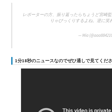
レポーターの方、振り返ったらちょうど宮崎監
りゃびっくりするよね。逆に笑
— Mia (@aaa88421
1分18秒のニュースなのでぜひ通しで見てくだ