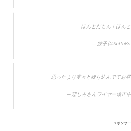
ほんとだもん！ほんと
— 餃子 (@SottoBa
思ったより堂々と映り込んでてお昼
— 悲しみさんワイヤー矯正中 (@h
スポンサー