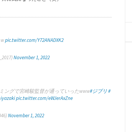
？w
pic.twitter.com/Y72ANADXK2
2017)
November 1, 2022
ミングで宮崎駿監督が通っていったwww
#ジブリ
#
iyazaki
pic.twitter.com/eWJerAxZne
046)
November 1, 2022