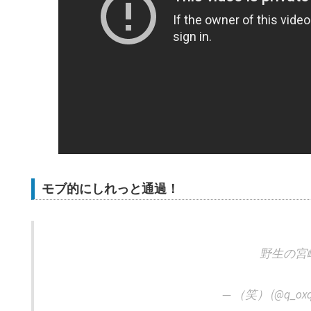
モブ的にしれっと通過！
野生の宮崎
— （笑） (@q_oxq