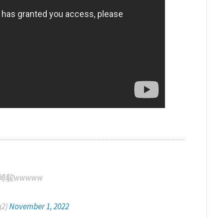
駿wwwww
2)
November 1, 2022