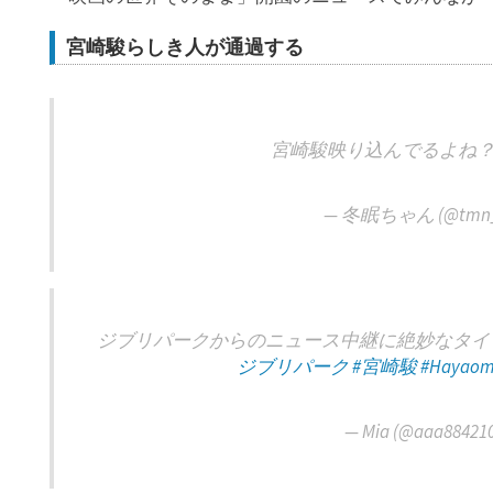
宮崎駿らしき人が通過する
宮崎駿映り込んでるよね
— 冬眠ちゃん (@tmn_
ジブリパークからのニュース中継に絶妙なタイ
ジブリパーク
#宮崎駿
#Hayaom
— Mia (@aaa88421