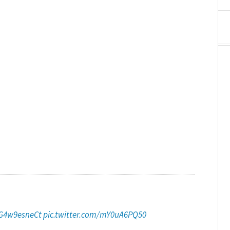
/G4w9esneCt
pic.twitter.com/mY0uA6PQ50