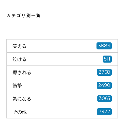
カテゴリ別一覧
笑える
3883
泣ける
511
癒される
2768
衝撃
2490
為になる
3065
その他
7922