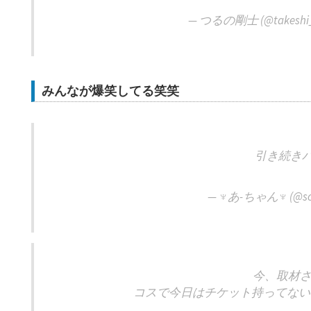
— つるの剛士 (@takeshi_
みんなが爆笑してる笑笑
引き続きハ
— ♆あ-ちゃん♆ (@sc
今、取材さ
コスで今日はチケット持ってない