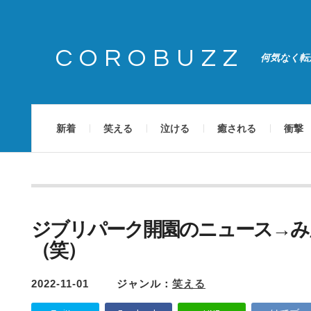
COROBUZZ
何気なく転
新着
笑える
泣ける
癒される
衝撃
ジブリパーク開園のニュース→み
（笑）
2022-11-01
ジャンル：
笑える