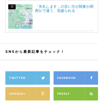
「失礼します」の言い方が関東か関
西かで違う、見破られる
SNSから最新記事をチェック！
TWITTER
FACEBOOK
GOOGLE+
FEEDLY