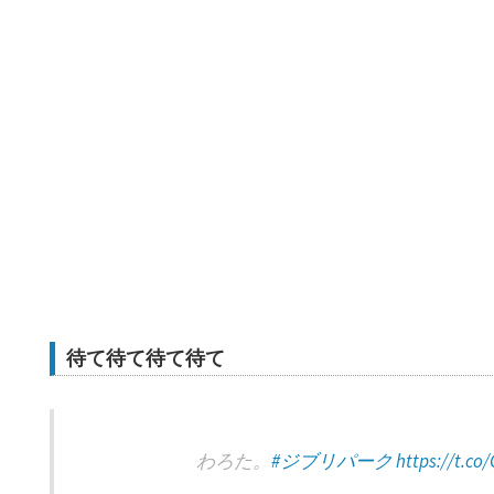
待て待て待て待て
わろた。
#ジブリパーク
https://t.co