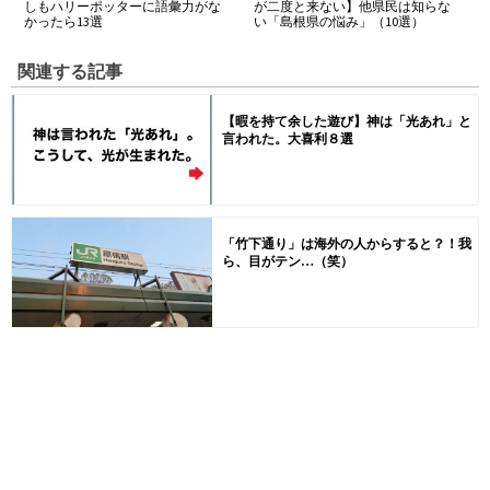
しもハリーポッターに語彙力がな
が二度と来ない】他県民は知らな
かったら13選
い「島根県の悩み」（10選）
関連する記事
【暇を持て余した遊び】神は「光あれ」と
言われた。大喜利８選
「竹下通り」は海外の人からすると？！我
ら、目がテン…（笑）