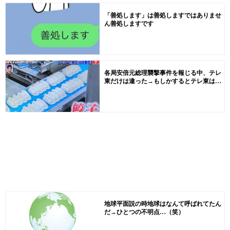
「善処します」は善処しますではありませ
ん善処しますです
各局安倍元総理襲撃事件を報じる中、テレ
東だけは違った→もしかするとテレ東は…
地球平面説の時地球はなんて呼ばれてたん
だ→ひとつの不明点…（笑）