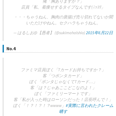
俺「胸ありますか？」
店員「私、着痩せするタイプなんです(ﾆｯｺﾘ」
・・・ちゃうねん、胸肉の唐揚げ売り切れてないか聞
いただけやねん。セクハラちゃうねん。
— はるしお@【愚者】 (@sukimahalshio)
2015年6月22日
No.4
ファミマ店員ぼく「Tカードお持ちですか？」
客「つポンタカード」
ぼく「ポンタじゃなくてTカード…」
客「は？じゃあここどこなのよ！」
ぼく「ファミリーマートです」
客「私が入った時はローソンだった！店長呼んで！」
ぼく「！？！？！？wwww」
#実際に言われたクレーム
晒す