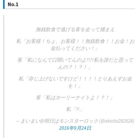
No.1
無銭飲食で逃げる客を走って捕まえ
私「お客様！ちょ、お客様！！無銭飲食！！お金！お
金払ってください！」
客「私になんて口聞いてんのよ?!?!私を誰だと思って
んの？！？！」
私「存じ上げないですけど！！！！とりあえずお金
を！」
客「私はホーリーナイトよ！？！」
私「?!」
— まいまい@明日はモンスターロック (@akaito282828)
2016年9月24日