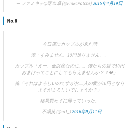
— ファミキチ@喀血卓 (@FmkcPatche)
2015年4月19日
No.8
今日店にカップルが来た話
俺「すみません、10円足りません。」
カップル「えー、全財産なのに…。俺たちの愛で10円
おまけってことにしてもらえませんか？？❤️」
俺「それはよろしいのですがお二人の愛が10円となり
ますがよろしいでしょうか？」
結局買わずに帰っていった。
— 不眠笑 (@m1_)
2016年9月11日