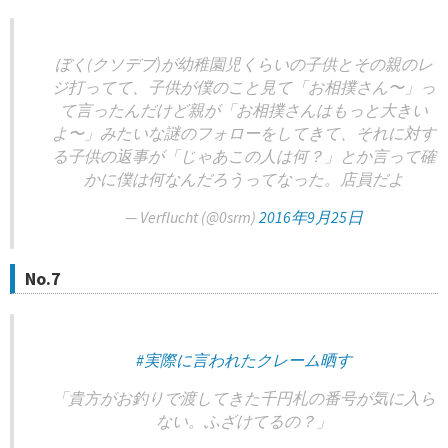
ぼく(クソデブ)が幼稚園児くらいの子供とその親のレ
ジ打ってて、子供が僕のこと見て「お相撲さん〜」っ
て言ったんだけど親が「お相撲さんはもっと大きい
よ〜」みたいな謎のフォローをしてきて、それに対す
る子供の返事が「じゃあこの人は何？」とか言って確
かに僕は何なんだろうってなった。店員だよ
— Verflucht (@0srm)
2016年9月25日
No.7
#実際に言われたクレーム晒す
「貴方がお釣りで渡してきた千円札の番号が気に入ら
ない。ふざけてるの？」