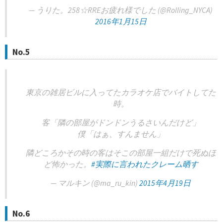
— うりた。258☆RREお疲れ様でした (@Rolling_NYCA)
2016年1月15日
No.5
東京の雑居ビルに入ってたカラオケ店でバイトしてた
時。
客「隣の部屋がドンドンうるさいんだけど」
僕「はぁ、すんません」
隣どころかその時の客はそこの部屋一組だけで死ぬほ
ど怖かった。
#実際に言われたクレーム晒す
— マルキン (@ma_ru_kin)
2015年4月19日
No.6