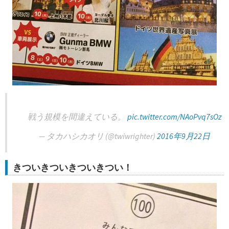
戦う規模を間違えている。
pic.twitter.com/NAoPvq7sOz
— タカハシカオリ (@twiwrighter)
2016年9月22日
きついきついきついきつい！