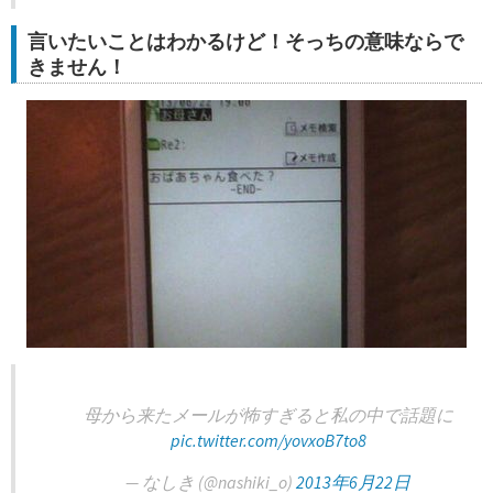
言いたいことはわかるけど！そっちの意味ならで
きません！
母から来たメールが怖すぎると私の中で話題に
pic.twitter.com/yovxoB7to8
— なしき (@nashiki_o)
2013年6月22日