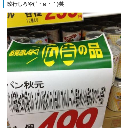
改行しろや(´・ω・｀)笑