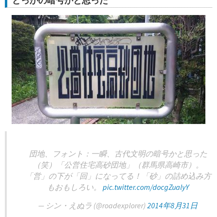
どっかの暗号かと思った
団地、フォント：一瞬、古代文明の暗号かと思った
（笑）「公営住宅高砂団地」（群馬県高崎市）。
「営」の下が「回」になってる！「砂」の詰め込み方
もおもしろい。
pic.twitter.com/docgZualyY
— シン・えぬラ (@roadexplorer)
2014年8月31日