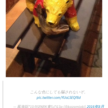
こんな色にしても騙されないぞ。
pic.twitter.com/YUoLSEQf8d
— 風海聡*10/9SPARK東5の13a (@kazamiaki)
2016年8月