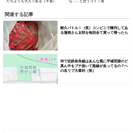
たちよりも大人である（８選）
な…」と思うコト７選
関連する記事
耐久バトル！（笑）コンビニで陳列してあ
る蒲焼さん太郎を毎回全て買って帰ったら
何で近鉄奈良線はあんな風に平城宮跡のど
真ん中をブチ抜いて路線が走ってるの？へ
の名リプ大喜利（笑）