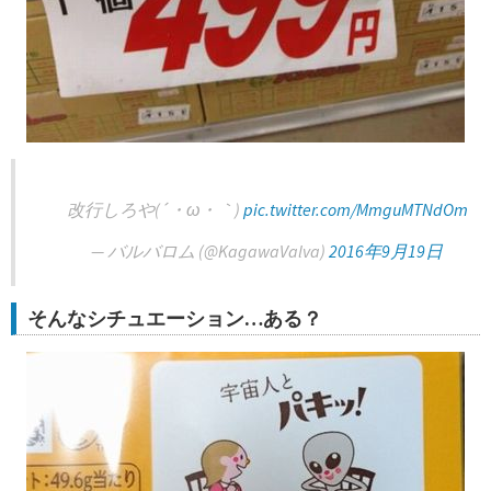
改行しろや(´・ω・｀)
pic.twitter.com/MmguMTNdOm
— バルバロム (@KagawaValva)
2016年9月19日
そんなシチュエーション…ある？