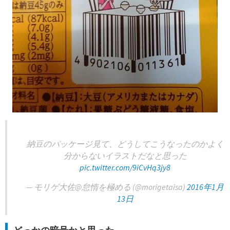
納豆のパッケージ見て、どうしてこうなったのかよく
分からないイラストだなと思った
pic.twitter.com/9iCvHq3jy8
— モリゲ大佐@怠惰を極める (@morigetaisa)
2016年1月
13日