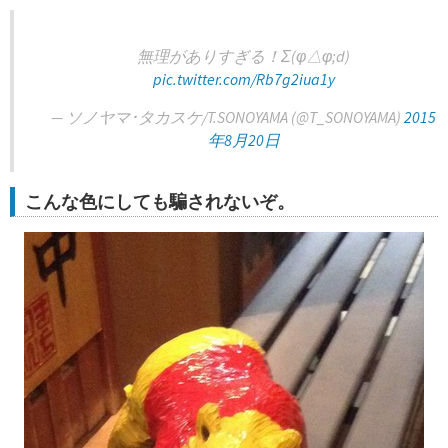
無理がありすぎる！Σ(φ△φ;d)
pic.twitter.com/Rb7g2iua1y
— ソノヤマ･タカスケ/T.SONOYAMA (@T_SONOYAMA)
2015
年8月20日
こんな色にしても騙されないぞ。