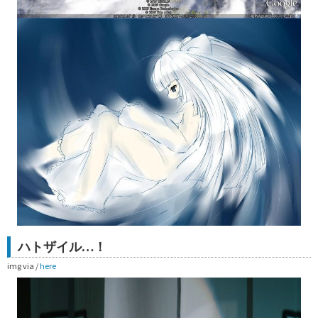
ハトザイル…！
img via /
here