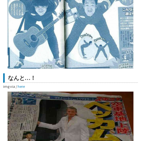
なんと…！
img via /
here