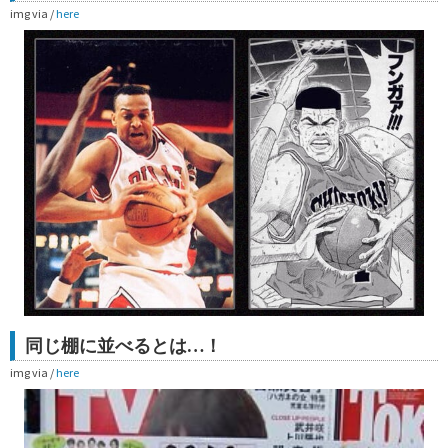
img via /
here
同じ棚に並べるとは…！
img via /
here