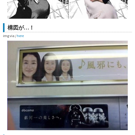
構図が…！
img via /
here