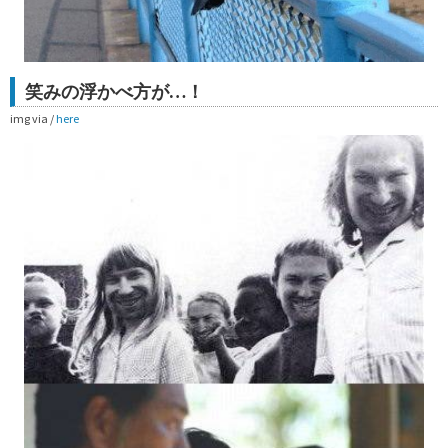
笑みの浮かべ方が…！
img via /
here