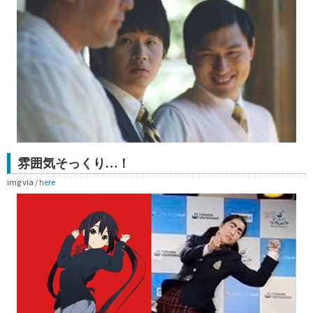
雰囲気そっくり…！
img via /
here