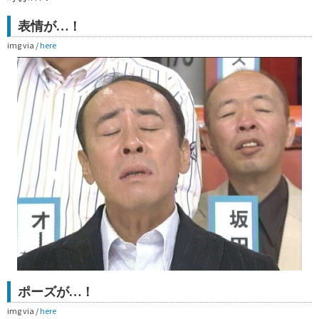
表情が…！
img via /
here
ポーズが…！
img via /
here