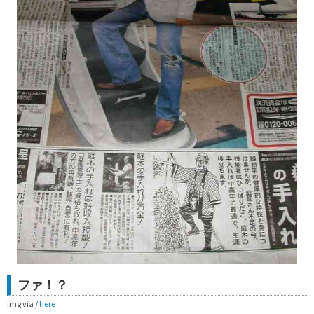
ファ！？
img via /
here