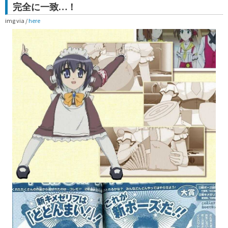
完全に一致…！
img via /
here