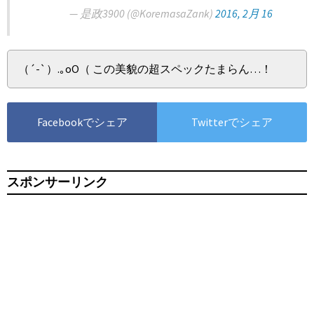
— 是政3900 (@KoremasaZank)
2016, 2月 16
（´-`）.｡oO（ この美貌の超スペックたまらん…！
Facebookでシェア
Twitterでシェア
スポンサーリンク