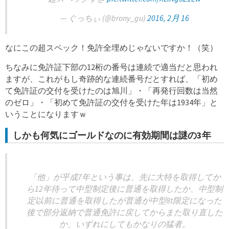
— ぐっちぃ (@brony_gu)
2016, 2月 16
なにこの超スペック！免許全埋めじゃないですか！（笑）
ちなみに免許証下部の12桁の番号は連続で適当だと思われ
ますが、これがもし奇跡的な連続番号だとすれば、「初め
て免許証の交付を受けたのは旭川」・「再発行回数は当然
のゼロ」・「初めて免許証の交付を受けた年は1934年」と
いうことになりますｗ
しかも何気にゴールドなのに有効期間は謎の3年
「他」が平成7年という事は、先に大特を取得してか
ら12年待って中型制定後に普通を取得したか、中型制
定以前に普通を取得したが普通が中型8t限定になった
後で部分返納で普通免許に戻してからまた取り直した
か、いずれにしてもかなりの猛者。