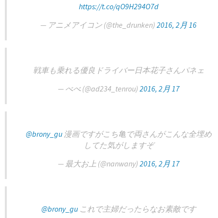
https://t.co/qO9H294O7d
— アニメアイコン (@the_drunken)
2016, 2月 16
戦車も乗れる優良ドライバー日本花子さんパネェ
— べべ (@ad234_tenrou)
2016, 2月 17
@brony_gu
漫画ですがこち亀で両さんがこんな全埋め
してた気がしますぞ
— 最大お上 (@nanwany)
2016, 2月 17
@brony_gu
これで主婦だったらなお素敵です