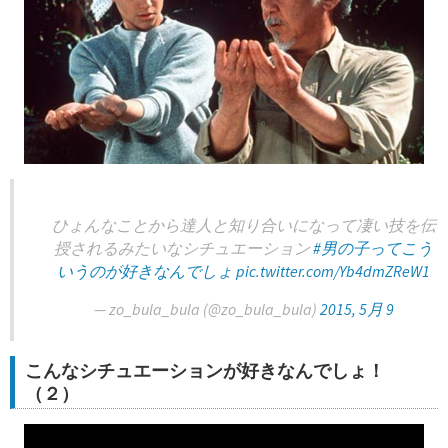
ひょんなことから達人と知り合いになって凄い技を伝
授されるみたいなシチュエーション
#男の子ってこう
いうのが好きなんでしょ
pic.twitter.com/Yb4dmZReW1
— zo_bula_bula (@zo_bula_bula)
2015, 5月 9
こんなシチュエーションが好きなんでしょ！
（２）