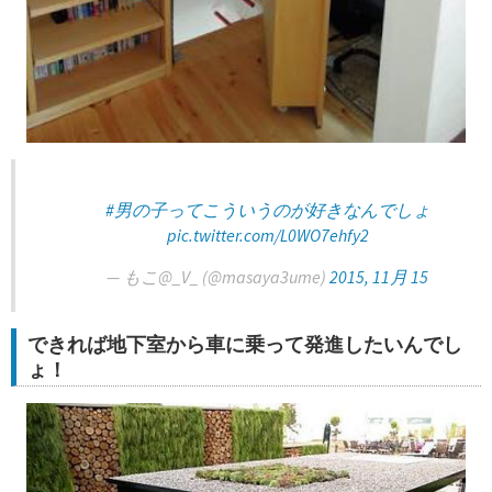
#男の子ってこういうのが好きなんでしょ
pic.twitter.com/L0WO7ehfy2
— もこ@_V_ (@masaya3ume)
2015, 11月 15
できれば地下室から車に乗って発進したいんでし
ょ！