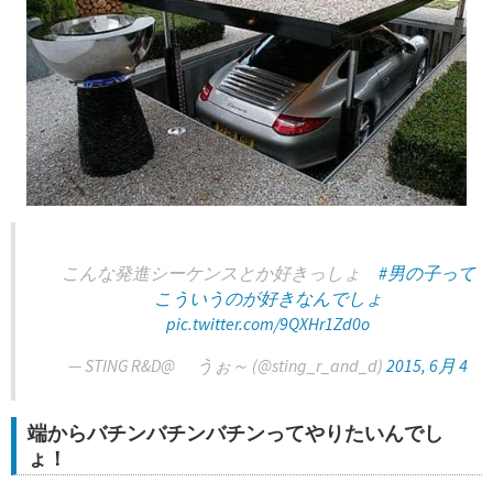
こんな発進シーケンスとか好きっしょ
#男の子って
こういうのが好きなんでしょ
pic.twitter.com/9QXHr1Zd0o
— STING R&D@ うぉ～ (@sting_r_and_d)
2015, 6月 4
端からバチンバチンバチンってやりたいんでし
ょ！