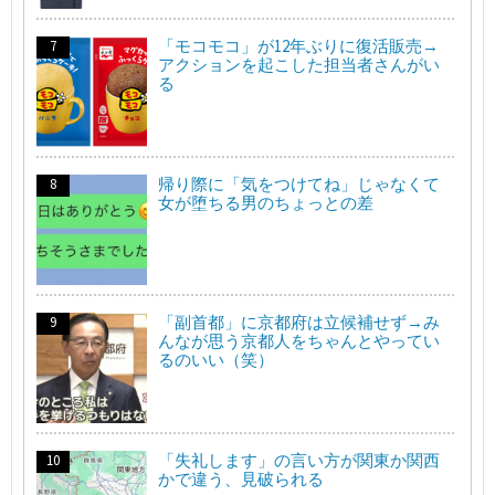
「モコモコ」が12年ぶりに復活販売→
アクションを起こした担当者さんがい
る
帰り際に「気をつけてね」じゃなくて
女が堕ちる男のちょっとの差
「副首都」に京都府は立候補せず→み
んなが思う京都人をちゃんとやってい
るのいい（笑）
「失礼します」の言い方が関東か関西
かで違う、見破られる