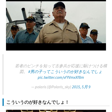
若者のピンチを知って古参兵が応援に駆けつける構
図。
#男の子ってこういうのが好きなんでしょ
pic.twitter.com/vfYVmxXf8m
— polaris (@Polaris_sky)
2015, 5月 9
こういうのが好きなんでしょ！