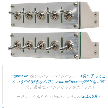
"
@hietaro
: 端からバチンバチンバチン…
#男の子ってこ
ういうのが好きなんでしょ
pic.twitter.com/29kMVgurU5
"
…で、最後にメインスイッチをポチッと！
— ざく たんくろう (@zaku_tankurou)
2015, 6月 7