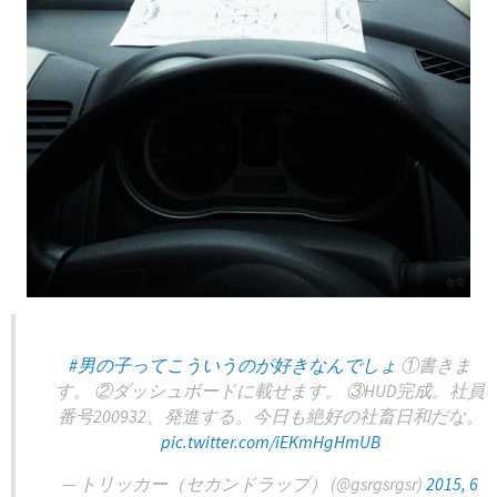
#男の子ってこういうのが好きなんでしょ
①書きま
す。 ②ダッシュボードに載せます。 ③HUD完成。社員
番号200932、発進する。今日も絶好の社畜日和だな。
pic.twitter.com/iEKmHgHmUB
— トリッカー（セカンドラップ） (@gsrgsrgsr)
2015, 6