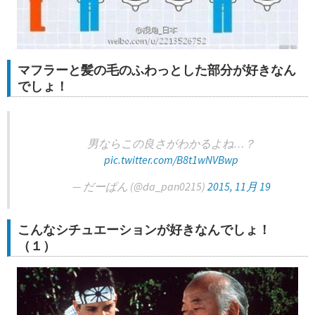
マフラーと髪の毛のふわっとした部分が好きなん
でしょ！
男ならこの良さがわかるよね…？
pic.twitter.com/B8t1wNVBwp
— だーぱん (@da_pan0215)
2015, 11月 19
こんなシチュエーションが好きなんでしょ！
（１）