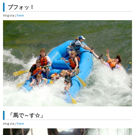
ブフォッ！
img via /
here
「馬で～す☆」
img via /
here