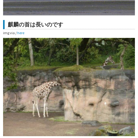
麒麟の首は長いのです
img via /
here