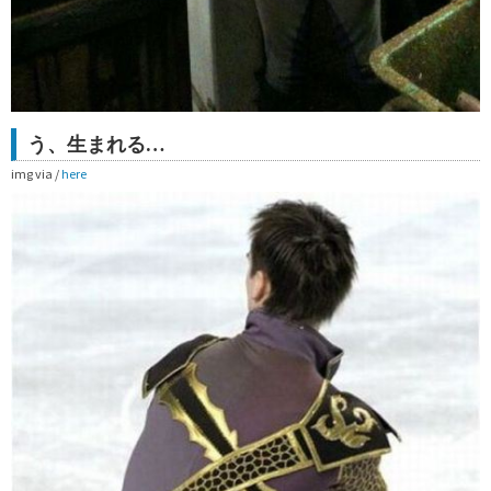
う、生まれる…
img via /
here