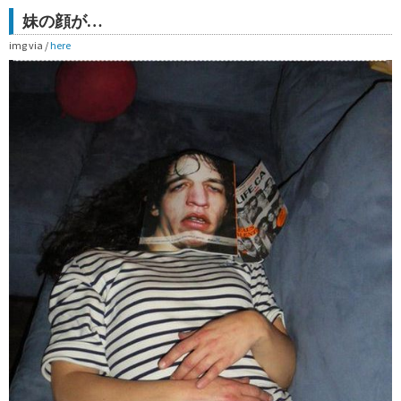
妹の顔が…
img via /
here