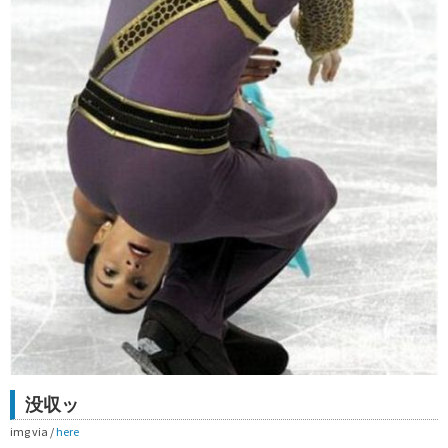
没収ッ
img via /
here