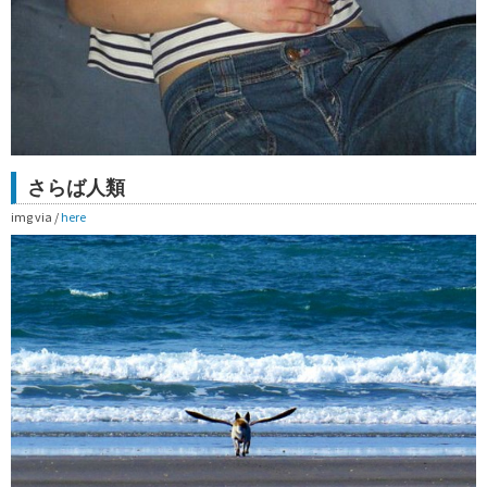
さらば人類
img via /
here