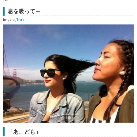
息を吸って～
img via /
here
「あ、ども」