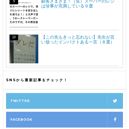
顧客さまざま！（笑）スーパーのレジ
は珍事が充満している９選
【この先もきっと忘れない】先生が言
い放ったインパクトある一言（８選）
SNSから最新記事をチェック！
TWITTER
FACEBOOK