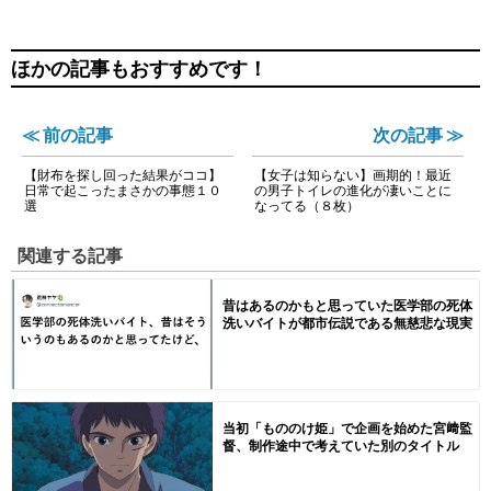
ほかの記事もおすすめです！
≪ 前の記事
次の記事 ≫
【財布を探し回った結果がココ】
【女子は知らない】画期的！最近
日常で起こったまさかの事態１０
の男子トイレの進化が凄いことに
選
なってる（８枚）
関連する記事
昔はあるのかもと思っていた医学部の死体
洗いバイトが都市伝説である無慈悲な現実
当初「もののけ姫」で企画を始めた宮﨑監
督、制作途中で考えていた別のタイトル