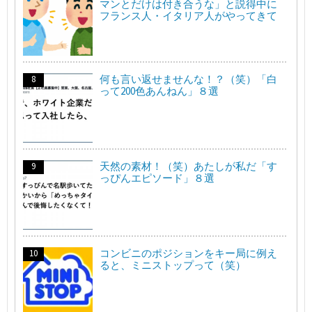
マンとだけは付き合うな」と説得中に
フランス人・イタリア人がやってきて
何も言い返せませんな！？（笑）「白
って200色あんねん」８選
天然の素材！（笑）あたしが私だ「す
っぴんエピソード」８選
コンビニのポジションをキー局に例え
ると、ミニストップって（笑）