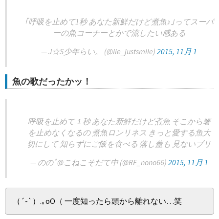
｢呼吸を止めて1秒 あなた新鮮だけど煮魚♪｣ってスーパ
ーの魚コーナーとかで流したい感ある
— J☆S少年らい。 (@lie_justsmile)
2015, 11月 1
魚の歌だったかッ！
呼吸を止めて１秒 あなた新鮮だけど煮魚 そこから箸
を止めなくなるの 煮魚ロンリネス きっと愛する魚大
切にして 知らずにご飯を食べる 落し蓋も 見ないブリ
— ののﾟ@こねこそだて中 (@RE_nono66)
2015, 11月 1
（´-`）.｡oO（ 一度知ったら頭から離れない…笑