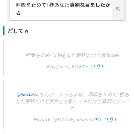
どしてｗ
呼吸を止めて1秒あなた新鮮 だけど煮魚www
— Rei (@reeei_64)
2015, 11月 1
@lilac0325
なんか、ジワるよね、 呼吸を止めて1秒あ
なた新鮮だけど煮魚とか歌ってみたけど真顔で笑って
た
— Hinata☪︎ (@LOOOVE_odorite)
2015, 11月 1