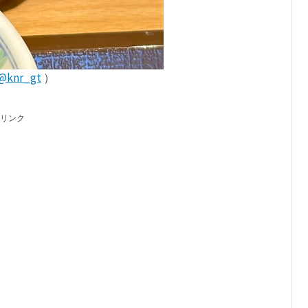
@knr_gt
）
リンク