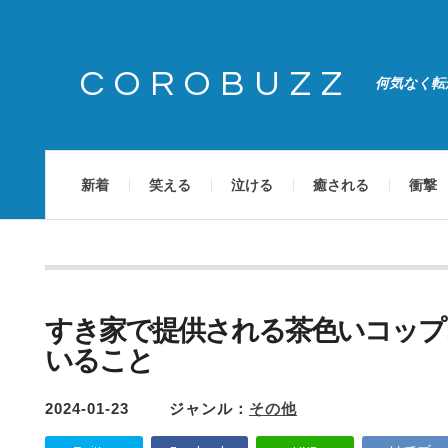
COROBUZZ
何気なく転
新着
笑える
泣ける
癒される
衝撃
すき家で提供される茶色いコップ
いること
2024-01-23
ジャンル：
その他