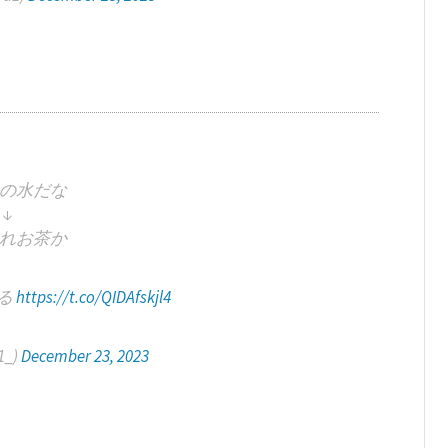
の水だな
↓
れお茶か
る
https://t.co/QIDAfskjl4
1_)
December 23, 2023