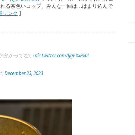
される茶色いコップ、みんな一回は…はまり込んで
細リンク
】
か分かってない
pic.twitter.com/ljgEXxRx0I
t)
December 23, 2023