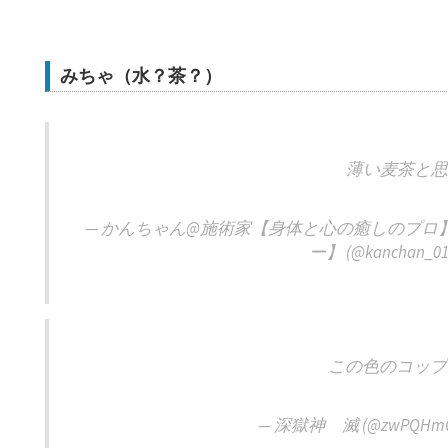
みちゃ（水？茶？）
薄い麦茶と思
— かんちゃん@施術家【身体と心の癒しのプロ
ー】 (@kanchan_01
この色のコップ
— 深獄神 滅 (@zwPQHmQU