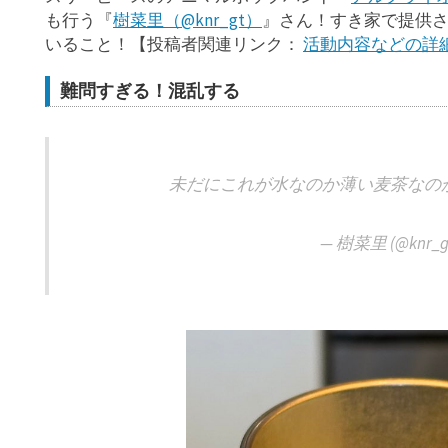
も行う『
樹菜里（@knr_gt）
』さん！すき家で提供
いること！【投稿者関連リンク：
活動内容などの詳
難問すぎる！混乱する
未だにこれが水なのか薄い麦茶なの
— 樹菜里 (@knr_g