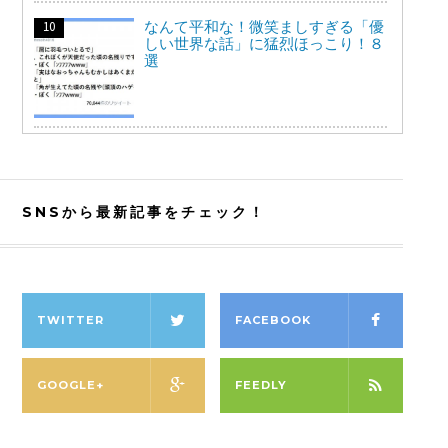
なんて平和な！微笑ましすぎる「優
しい世界な話」に猛烈ほっこり！８
選
SNSから最新記事をチェック！
TWITTER
FACEBOOK
GOOGLE+
FEEDLY