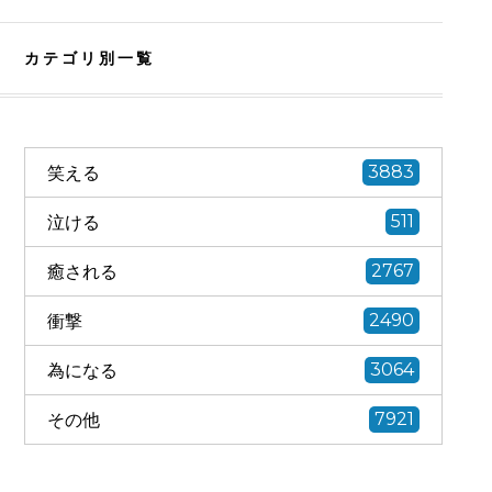
カテゴリ別一覧
笑える
3883
泣ける
511
癒される
2767
衝撃
2490
為になる
3064
その他
7921