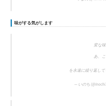
味がする気がします
変な味
あ、こ
を永遠に繰り返して
— いのち (@Inochi