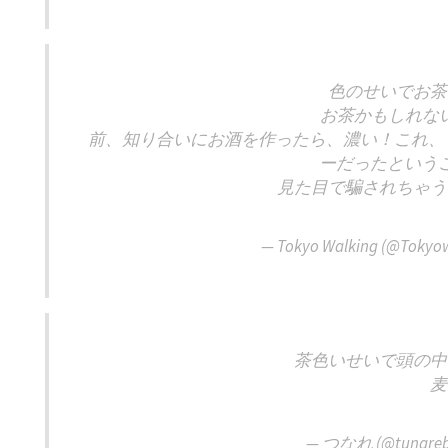
色のせいでお茶
お茶かもしれな
前、知り合いにお酒を作ったら、濃い！これ、ロ
ーだったという
見た目で騙されちゃう
— Tokyo Walking (@Tokyo
茶色いせいで頭の中
麦
— つなれ (@tunareb