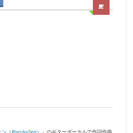
（@arukulion）
』のギターボーカルで作詞作曲