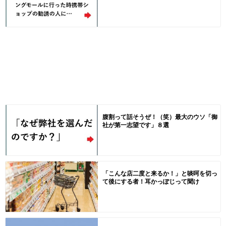
腹割って話そうぜ！（笑）最大のウソ「御
社が第一志望です」８選
「こんな店二度と来るか！」と啖呵を切っ
て後にする者！耳かっぽじって聞け