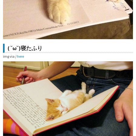
( ˘ω˘)寝たふり
img via /
here