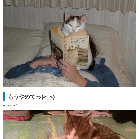
もうやめてっ(>_<)
img via /
here