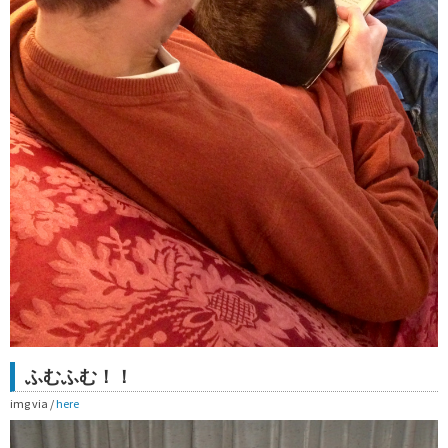
ふむふむ！！
img via /
here