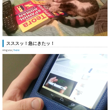
スススッ！急にきたッ！
img via /
here