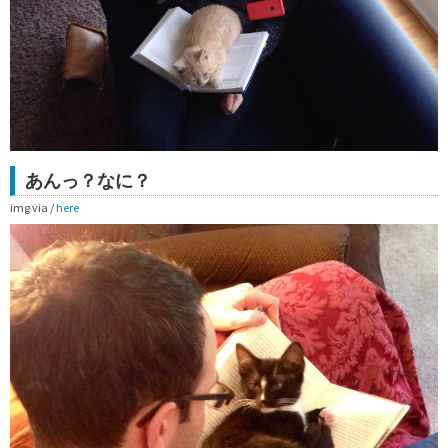
あんっ？なに？
img via /
here