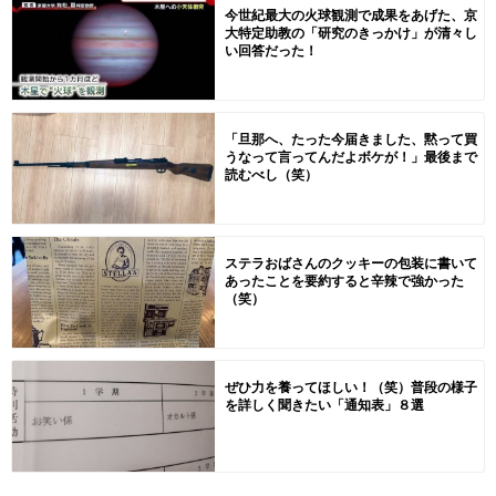
今世紀最大の火球観測で成果をあげた、京
大特定助教の「研究のきっかけ」が清々し
い回答だった！
「旦那へ、たった今届きました、黙って買
うなって言ってんだよボケが！」最後まで
読むべし（笑）
ステラおばさんのクッキーの包装に書いて
あったことを要約すると辛辣で強かった
（笑）
ぜひ力を養ってほしい！（笑）普段の様子
を詳しく聞きたい「通知表」８選