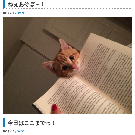
ねぇあそぼ～！
img via /
here
今日はここまでっ！
img via /
here