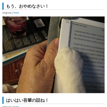
もう、おやめなさい！
img via /
here
はいはい吾輩の話ね！
img via /
here