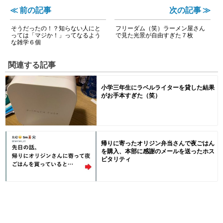
≪ 前の記事
次の記事 ≫
そうだったの！？知らない人にと
フリーダム（笑）ラーメン屋さん
っては「マジか！」ってなるよう
で見た光景が自由すぎた７枚
な雑学６個
関連する記事
小学三年生にラベルライターを貸した結果
がお手本すぎた（笑）
帰りに寄ったオリジン弁当さんで夜ごはん
を購入、本部に感謝のメールを送ったホス
ピタリティ