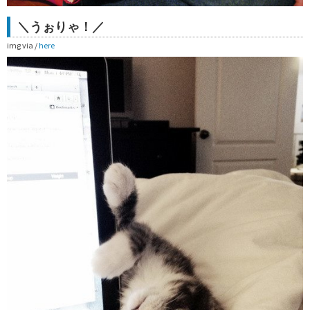
＼うぉりゃ！／
img via /
here