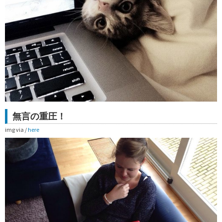
無言の重圧！
img via /
here