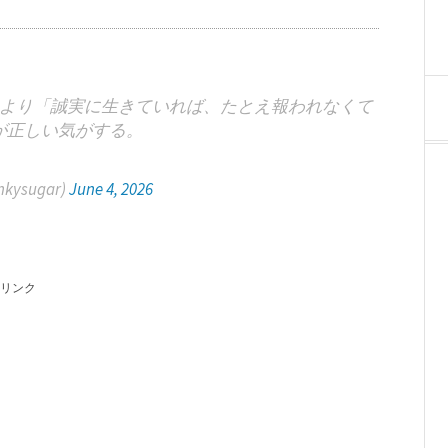
より「誠実に生きていれば、たとえ報われなくて
が正しい気がする。
kysugar)
June 4, 2026
リンク