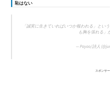
恥はない
「誠実に生きていればいつか報われる」という
も胸を張れる」
— Payao/詩人 (@jun
スポンサー