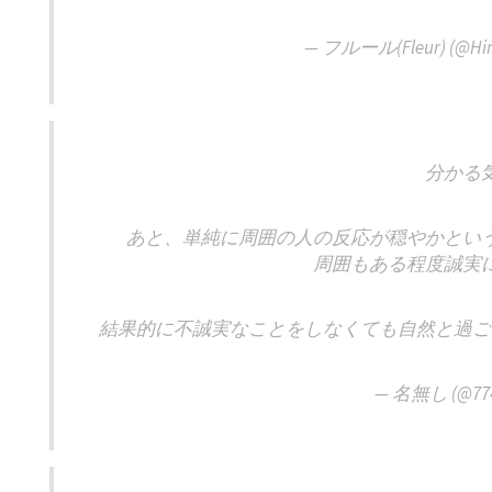
— フルール(Fleur) (@Hin
分かる
あと、単純に周囲の人の反応が穏やかとい
周囲もある程度誠実
結果的に不誠実なことをしなくても自然と過ご
— 名無し (@774