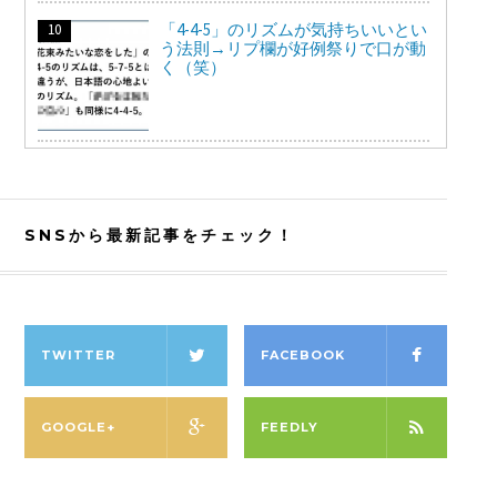
「4-4-5」のリズムが気持ちいいとい
う法則→リプ欄が好例祭りで口が動
く（笑）
SNSから最新記事をチェック！
TWITTER
FACEBOOK
GOOGLE+
FEEDLY