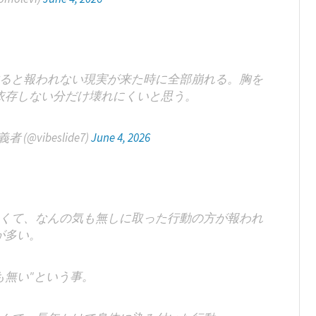
ると報われない現実が来た時に全部崩れる。胸を
依存しない分だけ壊れにくいと思う。
(@vibeslide7)
June 4, 2026
くて、なんの気も無しに取った行動の方が報われ
が多い。
も無い"という事。