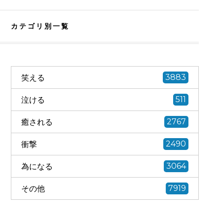
カテゴリ別一覧
笑える
3883
泣ける
511
癒される
2767
衝撃
2490
為になる
3064
その他
7919