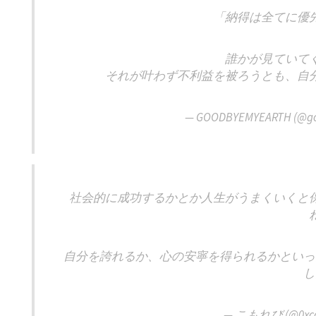
「納得は全てに優
誰かが見ていて
それが叶わず不利益を被ろうとも、自
— GOODBYEMYEARTH (@g
社会的に成功するかとか人生がうまくいくと
自分を誇れるか、心の安寧を得られるかといっ
し
— こもれび (@0xco