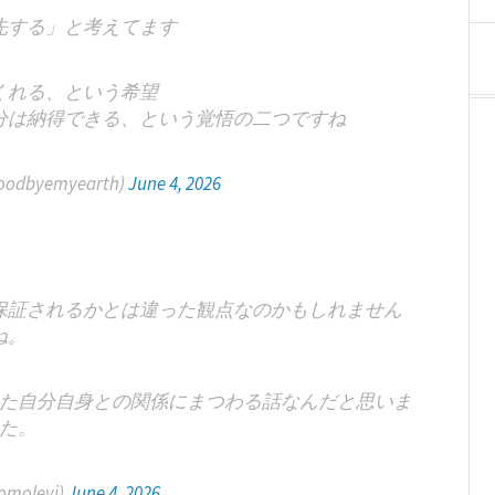
先する」と考えてます
くれる、という希望
分は納得できる、という覚悟の二つですね
oodbyemyearth)
June 4, 2026
保証されるかとは違った観点なのかもしれません
ね。
た自分自身との関係にまつわる話なんだと思いま
た。
molevi)
June 4, 2026