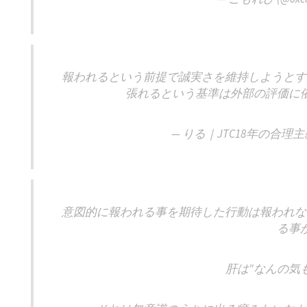
報われるという前提で誠実さを維持しようとす
張れるという基準は外部の評価に
— りる｜JTC18年の合理主義者 
意図的に報われる事を期待した行動は報われな
る事
肝は"なんの気