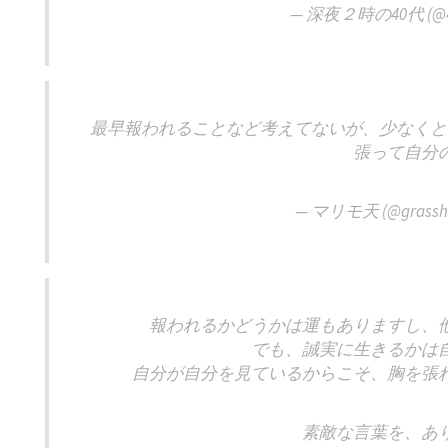
— 深夜２時の40代 (@40s
最早報われることなど考えてないが、少なくと
張って自分
— マリモ天 (@grasshh
報われるかどうかは運もありますし、
でも、誠実に生きるかは
自分が自分を見ているからこそ、胸を張
素敵な言葉を、あ