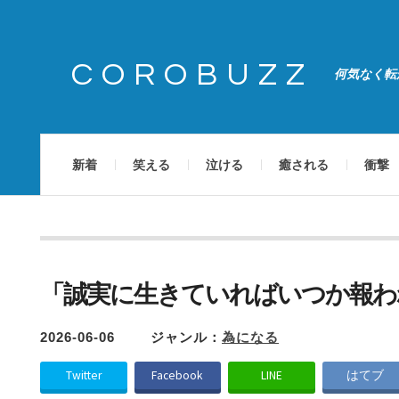
COROBUZZ
何気なく転
新着
笑える
泣ける
癒される
衝撃
「誠実に生きていればいつか報わ
2026-06-06
ジャンル：
為になる
Twitter
Facebook
LINE
はてブ