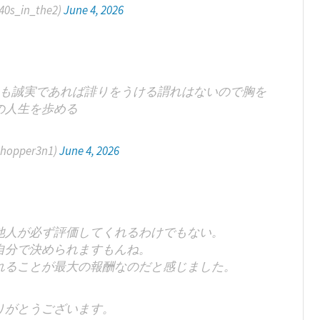
_in_the2)
June 4, 2026
も誠実であれば誹りをうける謂れはないので胸を
の人生を歩める
opper3n1)
June 4, 2026
他人が必ず評価してくれるわけでもない。
自分で決められますもんね。
れることが最大の報酬なのだと感じました。
りがとうございます。