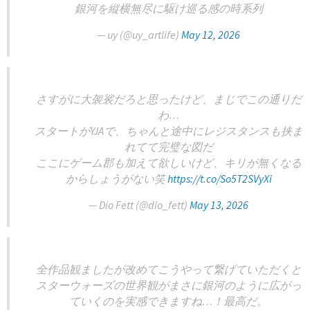
銀河を縦横無尽に駆け巡る感の時系列
— uy (@uy_artlife)
May 12, 2026
さすがに大袈裟だろと思ったけど、まじでこの通りだ
わ…
スタートがYJAで、ちゃんと途中にレジスタンスも挟ま
れてて完璧な図だ
ここにゲーム郡も加えて欲しいけど、キリが無くなる
からしょうがない笑
https://t.co/So5T2SVyXi
— Dio Fett (@dio_fett)
May 13, 2026
全作品観ましたが改めてこうやって繋げていただくと
スターウォーズの世界観がまさに銀河のように広がっ
ていくのを実感できますね…！最高だ。