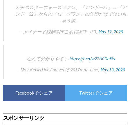
ガチのスターウォーズファン、『アンドーS1』→『ア
ンドーS2』からの『ローグワン』の矢印だけで泣いち
ゃう説。
— メイナード総帥@ぽこあ (@MEY_JSB)
May 12, 2026
なんて分かりやすい
https://t.co/w22H0Gal8s
— MayuOasis Live Forever (@2017mar_nine)
May 13, 2026
Facebookでシェア
Twitterでシェア
スポンサーリンク