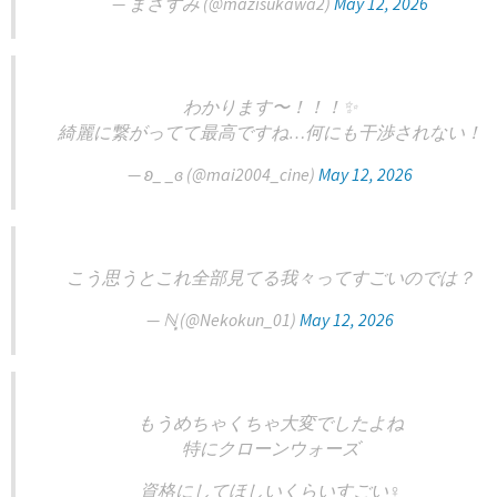
— まさずみ (@mazisukawa2)
May 12, 2026
わかります〜！！！✨
綺麗に繋がってて最高ですね…何にも干渉されない！
— ʚ_ _ɞ (@mai2004_cine)
May 12, 2026
こう思うとこれ全部見てる我々ってすごいのでは？
— ℕ͙ (@Nekokun_01)
May 12, 2026
もうめちゃくちゃ大変でしたよね
特にクローンウォーズ
資格にしてほしいくらいすごい‍♀️