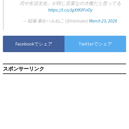
式や生活文化」が同じ言葉なの大概だと思ってる
https://t.co/JgXtK0FoOy
— 稲塚 春@ハルねこ (@Inatsuka)
March 23, 2026
Facebookでシェア
Twitterでシェア
スポンサーリンク