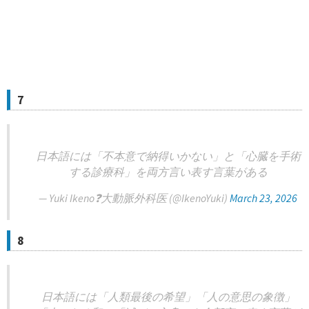
7
日本語には「不本意で納得いかない」と「心臓を手術
する診療科」を両方言い表す言葉がある
— Yuki Ikeno❓大動脈外科医 (@IkenoYuki)
March 23, 2026
8
日本語には「人類最後の希望」「人の意思の象徴」