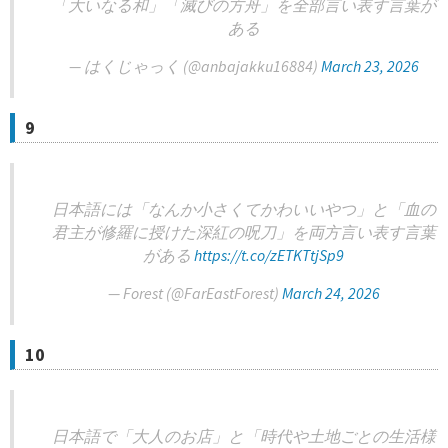
「大いなる和」「滅びの方舟」を全部言い表す言葉が
ある
— はくじゃっく (@anbajakku16884)
March 23, 2026
9
日本語には「なんか小さくてかわいいやつ」と「血の
君主が修羅に授けた深紅の呪刀」を両方言い表す言葉
がある
https://t.co/zETKTtjSp9
— Forest (@FarEastForest)
March 24, 2026
10
日本語で「大人のお店」と「時代や土地ごとの生活様