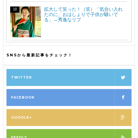
拡大して笑った！（笑）「気合い入れ
たのに、おはしょりで子供が騒いで
る」→秀逸なリプ
SNSから最新記事をチェック！
TWITTER
FACEBOOK
GOOGLE+
FEEDLY