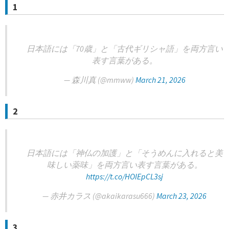
1
日本語には「70歳」と「古代ギリシャ語」を両方言い
表す言葉がある。
— 森川真 (@mmww)
March 21, 2026
2
日本語には「神仏の加護」と「そうめんに入れると美
味しい薬味」を両方言い表す言葉がある。
https://t.co/HOIEpCL3sj
— 赤井カラス (@akaikarasu666)
March 23, 2026
3