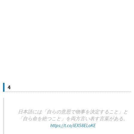
4
日本語には「自らの意思で物事を決定すること」と
「自ら命を絶つこと」を両方言い表す言葉がある。
https://t.co/iEX58ELoKE