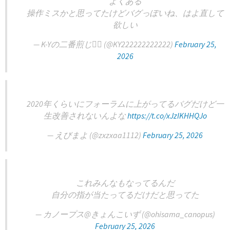
よくある
操作ミスかと思ってたけどバグっぽいね、はよ直して
欲しい
— K-Yの二番煎じ (@KY222222222222)
February 25,
2026
2020年くらいにフォーラムに上がってるバグだけど一
生改善されないんよな
https://t.co/xJzIKHHQJo
— えびまよ (@zxzxaa1112)
February 25, 2026
これみんなもなってるんだ
自分の指が当たってるだけだと思ってた
— カノープス@きょんこいず (@ohisama_canopus)
February 25, 2026