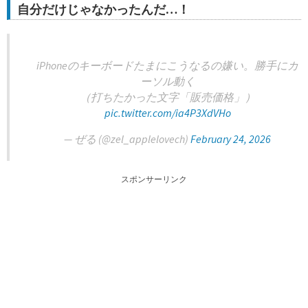
自分だけじゃなかったんだ…！
iPhoneのキーボードたまにこうなるの嫌い。勝手にカ
ーソル動く
（打ちたかった文字「販売価格」）
pic.twitter.com/ia4P3XdVHo
— ぜる (@zel_applelovech)
February 24, 2026
スポンサーリンク