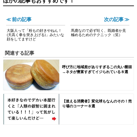
ほかの記事もおすすめです！
≪ 前の記事
次の記事 ≫
大阪人って「粉もの好きやねん！
馬鹿なので必ず吐く、既婚者か見
(天高く拳を突き上げる)」みたいな
極めるためのテクニック（笑）
顔をしてますけど
関連する記事
呼び方に地域差がありすぎるこの丸い饅頭
→ネタが豊富すぎてイジられている８選
【迷える消費者】変化球もなんのその！売
り場のコーナー８選