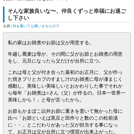
そんな家族良いな〜、仲良くずっと幸福にお過ご
し下さい
出典 /
何を書いても構いませんので
私の家はお雑煮やお節は父が用意する。
年越し蕎麦は母が、その間に父がお節とお雑煮の用意
をし、元旦になったら父だけが台所に立つ。
これは母と父が付き合った最初のお正月に、父が作っ
た焼きブリとカブのすまし汁のお雑煮に母が凄まじく
感動し、美味しい美味しいとおかわりした事でそれか
ら毎年「お雑煮は○さん（父）が作るの。日本一世界一
美味しから！」と母が言ったから。
お節もかまぼこ以外お節に重きを置いて無かった母に
比べ「お節といえば黒豆と田作りと数のこの松前漬
に・・」とこだわりがあった父が担当する事になっ
て、お正月は父が台所に立つ慣習が出来上がった。