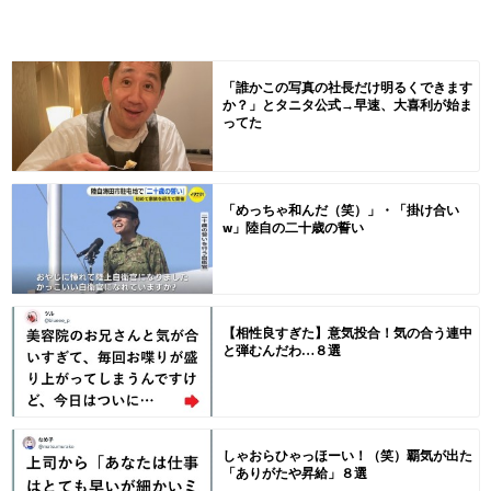
「誰かこの写真の社長だけ明るくできます
か？」とタニタ公式→早速、大喜利が始ま
ってた
「めっちゃ和んだ（笑）」・「掛け合い
w」陸自の二十歳の誓い
【相性良すぎた】意気投合！気の合う連中
と弾むんだわ…８選
しゃおらひゃっほーい！（笑）覇気が出た
「ありがたや昇給」８選