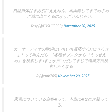
機能自体はまあ別にええねん。画面隠してまでわざわ
ざ前に出てくるのがうざいんじゃい。
— Yosy (@YOSHII3939)
November 20, 2025
カーオーディオの歌詞にいちいち反応するAIにうるせ
ぇ！って叫んだら、｢各種サブスクから『うっせえ
わ』を検索しま｣すとか言いだしてまじで殲滅方法検
索したくなる
— R (@ank765)
November 20, 2025
家電についている自称AIって、本当にAIなのか疑って
る。