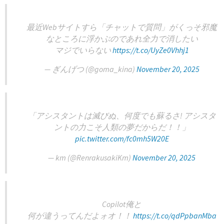
最近Webサイトすら「チャットで質問」がくっそ邪魔
なところに浮かぶのであれ全力で消したい
マジでいらない
https://t.co/UyZe0Vhhj1
— ぎんげつ (@goma_kina)
November 20, 2025
「アシスタントは滅びぬ、何度でも蘇るさ! アシスタ
ントの力こそ人類の夢だからだ！！」
pic.twitter.com/fc0mh5W20E
— km (@RenrakusakiKm)
November 20, 2025
Copilot俺と
何が違うってんだよォオ！！
https://t.co/qdPpbanMba