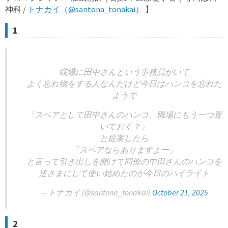
神科 /
トナカイ（@santona_tonakai）
】
1
職場に田中さんという事務員がいて
よく忘れ物をする人なんだけど今日はハンコを忘れた
ようで
「スペアとして田中さんのハンコ、職場にもう一つ置
いておく？」
と提案したら
「スペアならありますよー」
と言って引き出しを開けて同僚の中田さんのハンコを
逆さまにして使い始めたのが今日のハイライト
— トナカイ (@santona_tonakai)
October 21, 2025
2