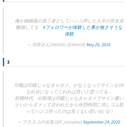
俺が婚姻届の第三者としてハンコ押した人今の所全員
離婚してる
#フォロワーが体験した事が無さそうな
体験
— 与作さん(YsK439) (@YsK439)
May 26, 2016
3
印鑑は印鑑じゃなきゃダメ、がなくなってサインもOK
な社会になってくれれば良いと思ってる…
前職時代、出勤簿は印鑑じゃなきゃダメでサイン書い
といたらダメって言われたから休憩時間に消しゴム彫
ってハンコ作ったのは良くない思い出( ‘ᾥ’ )
— フラスコの水垢 (@F_mizuaka)
September 24, 2020