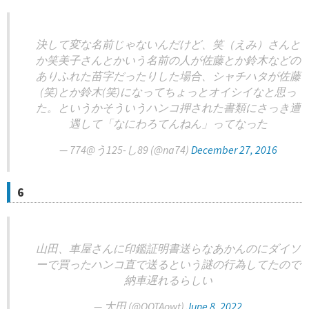
決して変な名前じゃないんだけど、笑（えみ）さんと
か笑美子さんとかいう名前の人が佐藤とか鈴木などの
ありふれた苗字だったりした場合、シャチハタが佐藤
(笑)とか鈴木(笑)になってちょっとオイシイなと思っ
た。というかそういうハンコ押された書類にさっき遭
遇して「なにわろてんねん」ってなった
— 774@う125-し89 (@na74)
December 27, 2016
6
山田、車屋さんに印鑑証明書送らなあかんのにダイソ
ーで買ったハンコ直で送るという謎の行為してたので
納車遅れるらしい
— 太田 (@OOTAowt)
June 8, 2022