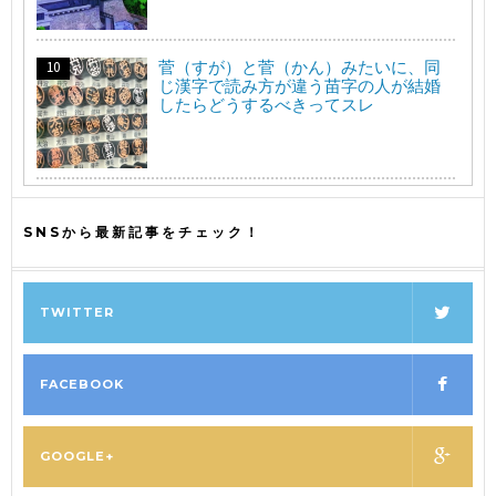
菅（すが）と菅（かん）みたいに、同
じ漢字で読み方が違う苗字の人が結婚
したらどうするべきってスレ
SNSから最新記事をチェック！
TWITTER
FACEBOOK
GOOGLE+