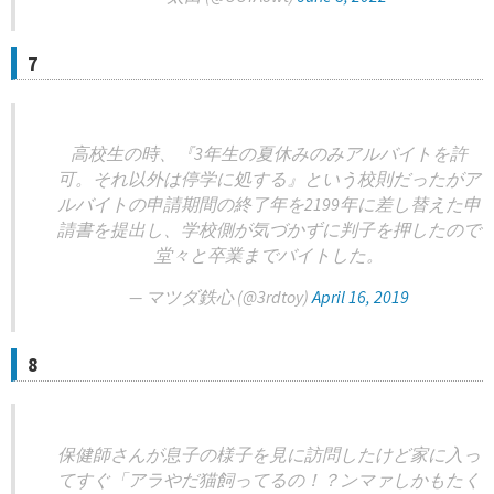
7
高校生の時、『3年生の夏休みのみアルバイトを許
可。それ以外は停学に処する』という校則だったがア
ルバイトの申請期間の終了年を2199年に差し替えた申
請書を提出し、学校側が気づかずに判子を押したので
堂々と卒業までバイトした。
— マツダ鉄心 (@3rdtoy)
April 16, 2019
8
保健師さんが息子の様子を見に訪問したけど家に入っ
てすぐ「アラやだ猫飼ってるの！？ンマァしかもたく