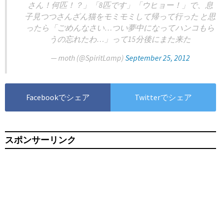
さん！何匹！？」「8匹です」「ウヒョー！」で、息
子見つつさんざん猫をモミモミして帰って行った と思
ったら「ごめんなさい…つい夢中になってハンコもら
うの忘れたわ…」って15分後にまた来た
— moth (@SpiritLamp)
September 25, 2012
Facebookでシェア
Twitterでシェア
スポンサーリンク