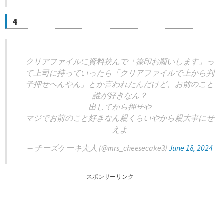
4
クリアファイルに資料挟んで「捺印お願いします」っ
て上司に持っていったら「クリアファイルで上から判
子押せへんやん」とか言われたんだけど、お前のこと
誰が好きなん？
出してから押せや
マジでお前のこと好きなん親くらいやから親大事にせ
えよ
— チーズケーキ夫人 (@mrs_cheesecake3)
June 18, 2024
スポンサーリンク