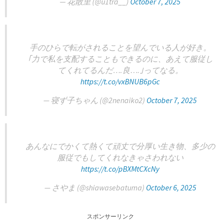
— 花散里 (@u1tra__)
October 7, 2025
手のひらで転がされることを望んでいる人が好き。
｢力で私を支配することもできるのに、あえて服従し
てくれてるんだ….良….｣ってなる。
https://t.co/vxBNUB6pGc
— 寝ず子ちゃん (@2nenaiko2)
October 7, 2025
あんなにでかくて熱くて頑丈で分厚い生き物、多少の
服従でもしてくれなきゃさわれない
https://t.co/pBXMtCXcNy
— さやま (@shiawasebatuma)
October 6, 2025
スポンサーリンク