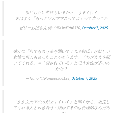
服従したい男性もいるから、うまく行く
夫はよく「もっとワガママ言ってよ」って言ってた
— ゼリーおばさん (@ulrRX3wPYb6370)
October 7, 2025
確かに「何でも言う事を聞いてくれる彼氏」が欲しい
女性に何人も会ったことがあります。「わがままを聞
いてくれる」＝「愛されている」と思う女性が多いの
かな？
— Nana (@Nana88506138)
October 7, 2025
「かかあ天下の方が上手くいく」と聞くから、服従し
てくれる人と付き合う・結婚するのは合理的なんだろ