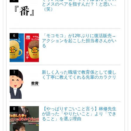
とメスのペアを指すんだ？！と思い…
（笑）
「モコモコ」が12年ぶりに復活販売→
アクションを起こした担当者さんがい
る
新しく入った職場で教育係として優し
く丁寧に教えてくれる先輩のカラクリ
【やっぱりすごいこと言う】林修先生
が語った「やりたいこと」より「でき
ること」を選ぶ理由