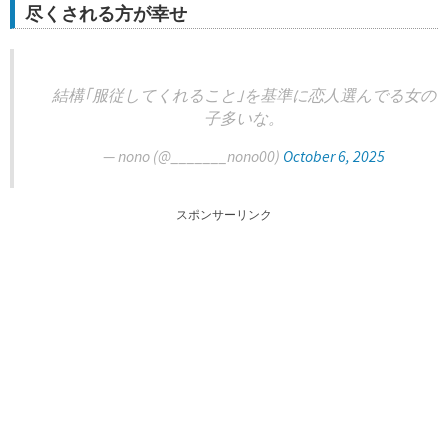
尽くされる方が幸せ
結構｢服従してくれること｣を基準に恋人選んでる女の
子多いな。
— nono (@_______nono00)
October 6, 2025
スポンサーリンク