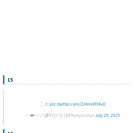
15
これ
pic.twitter.com/Zz4mHXt4vQ
— ❤️‍一ノ瀬やひろ (@Phonyactors)
July 29, 2025