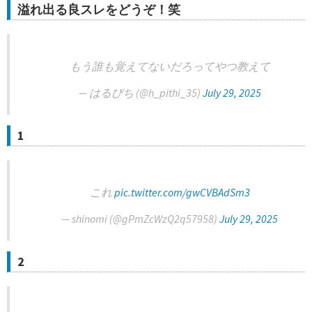
溢れ出る良スレをどうぞ！笑
もう誰も覚えてないだろってやつ教えて
— はるぴち (@h_pithi_35)
July 29, 2025
1
これ
pic.twitter.com/gwCVBAdSm3
— shinomi (@gPmZcWzQ2q57958)
July 29, 2025
2