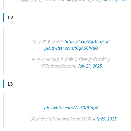
12
ソックタッチ✨
https://t.co/XQaU1dxofL
pic.twitter.com/fGgA6CiNuO
— さとみつばさ＠乗り物生き物大好き
(@TsubasaSatomi)
July 29, 2025
13
pic.twitter.com/VJy53PUap0
— 紫ノ珍子 (@moonsakana0927)
July 29, 2025