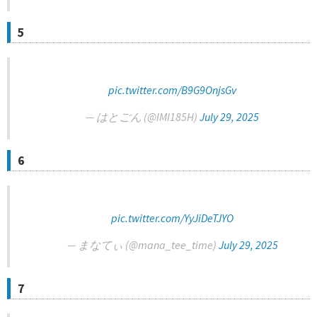
5
pic.twitter.com/B9G9OnjsGv
— はとごん (@IMI185H)
July 29, 2025
6
pic.twitter.com/YyJiDeTJYO
— まなてぃ (@mana_tee_time)
July 29, 2025
7