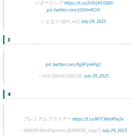
ジターリング
https://t.co/2UH1KU5B0t
pic.twitter.com/z5iiVmR1IU
— となり (@iii_or2)
July 29, 2025
3
pic.twitter.com/XgKFprkPgC
— bell (@bell1298259)
July 29, 2025
4
プレミアムフライデー
https://t.co/W7CWeHPw2x
— MIDORI WebEngineer (@MIDORI_ruby7)
July 29, 2025