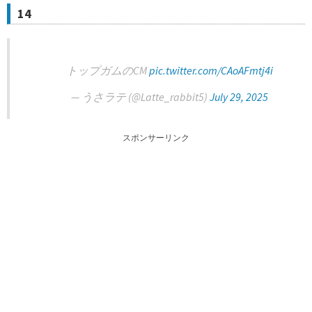
14
トップガムのCM
pic.twitter.com/CAoAFmtj4i
— うさラテ (@Latte_rabbit5)
July 29, 2025
スポンサーリンク