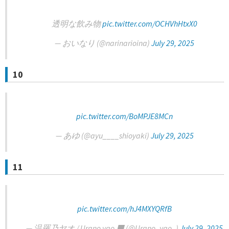
透明な飲み物
pic.twitter.com/OCHVhHtxX0
— おいなり (@narinarioina)
July 29, 2025
10
pic.twitter.com/BoMPJE8MCn
— あゆ (@ayu____shioyaki)
July 29, 2025
11
pic.twitter.com/hJ4MXYQRfB
— 温羅乃ヤオ / Urano yao ‍⬛ (@Urano_yao_)
July 29, 2025