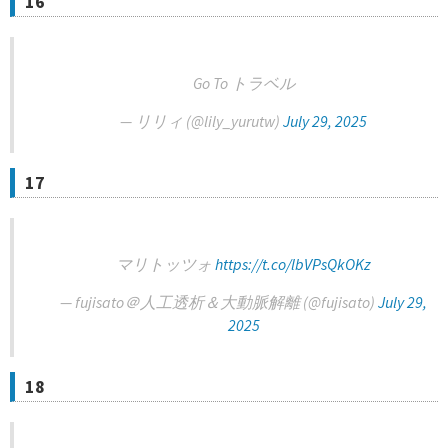
16
Go To トラベル
— リリィ (@lily_yurutw)
July 29, 2025
17
マリトッツォ
https://t.co/lbVPsQkOKz
— fujisato＠人工透析＆大動脈解離 (@fujisato)
July 29,
2025
18