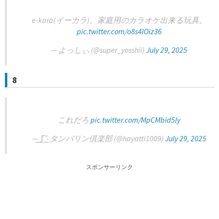
e-kara(イーカラ)。家庭用のカラオケ出来る玩具。
pic.twitter.com/o8s4lOiz36
— よっしぃ (@super_yosshii)
July 29, 2025
8
これだろ
pic.twitter.com/MpCMbid5Iy
— ⟆͟ ͠ ‧͟ ݀タンバリン倶楽部 (@hayatti1009)
July 29, 2025
スポンサーリンク