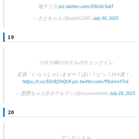
地デジカ
pic.twitter.com/OSVJtzTubT
— さとちゃん (@sato5128F)
July 30, 2025
19
コロナ禍のホテルのチェックイン
店員「いらっしゃいませ〜！ほい！ピッ！34.6度！」
https://t.co/SOcRj5hQU6
pic.twitter.com/Y9LkmvY7oL
— 悪態ちゃん@ホテルマン (@nayunanashi)
July 29, 2025
20
デシリットル