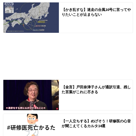
【かき乱すな】迷走の台風10号に言ってや
りたいことが止まらない
【金言】戸田奈津子さんが通訳引退、残し
た言葉がこれに尽きる
【一人立ちする】めげそう！研修医の心音
が聞こえてくるカルタ14選