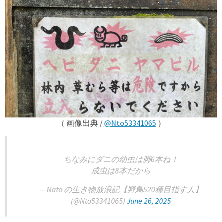
（ 画像出典 /
@Nto53341065
）
ちなみにダニの幼虫は脚6本ね！
成虫は8本だから
— Nato の生き物放浪記【野鳥520種目指す人】
(@Nto53341065)
June 26, 2025