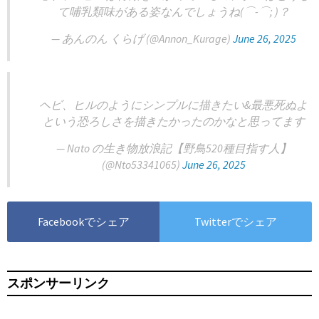
て哺乳類味がある姿なんでしょうね(⌒-⌒; )？
— あんのん くらげ (@Annon_Kurage)
June 26, 2025
ヘビ、ヒルのようにシンプルに描きたい&最悪死ぬよ
という恐ろしさを描きたかったのかなと思ってます
— Nato の生き物放浪記【野鳥520種目指す人】
(@Nto53341065)
June 26, 2025
Facebookでシェア
Twitterでシェア
スポンサーリンク