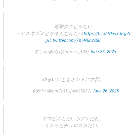
絶対ダニじゃない
デビルネズミとかそんなんだべ
https://t.co/iNFwxdKgZi
pic.twitter.com/7p6NunVs60
— すいかあめ (@breeze_128)
June 26, 2025
ゆるいけどもホントに大切。
— やがや (@emCh1EJjww25087)
June 26, 2025
ヤマビルもだいぶアレだね。
ミスったチュロスみたい。