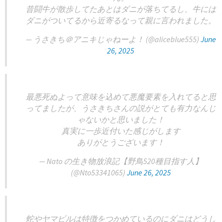
昔闘牛が散歩してたあとはダニが落ちてるし、牛には
ダニがついてるから近寄るなって親に言われました。
— うさきち＠アニキじゃねーよ！ (@aliceblue555)
June
26, 2025
最悪死ぬよって意味を込めて悪魔要素を入れてると思
ってましたが、うさきちさんの説がとても有力なんじ
ゃないかと思いました！
真実に一歩近付いた感じがします
ありがとうございます！
— Nato の生き物放浪記【野鳥520種目指す人】
(@Nto53341065)
June 26, 2025
蛇やヤマビルは特徴をつかめているのにダニはどうし