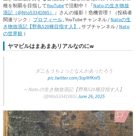
種を制覇を目指して
YouTube
で活動中！『
Nato の生き物放
浪記（@Nto53341065）
』さんの撮影！危機管理！（投稿者
関連リンク：
プロフィール
, YouTubeチャンネル /
Natoの生
き物放浪記【野鳥520種目指す人】
, サブチャンネル /
Nato
の世界観
）
ヤマビルはまあまあリアルなのにw
ダニもうちょっとなんかあったろう
pic.twitter.com/3opYrfKnfS
— Nato の生き物放浪記【野鳥520種目指す人】
(@Nto53341065)
June 26, 2025