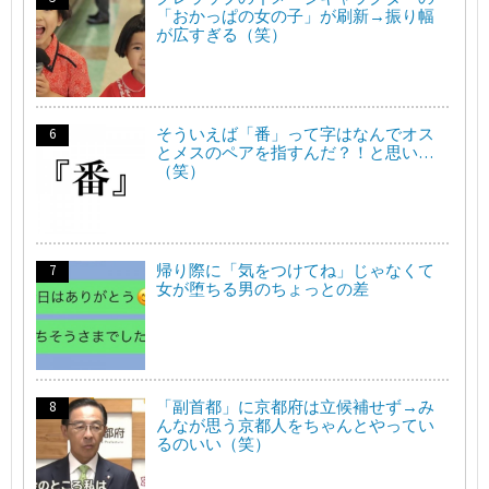
「おかっぱの女の子」が刷新→振り幅
が広すぎる（笑）
そういえば「番」って字はなんでオス
とメスのペアを指すんだ？！と思い…
（笑）
帰り際に「気をつけてね」じゃなくて
女が堕ちる男のちょっとの差
「副首都」に京都府は立候補せず→み
んなが思う京都人をちゃんとやってい
るのいい（笑）