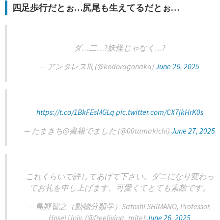
四足歩行だとぉ…尻尾も生えてるだとぉ…
ダ…二…?妖怪じゃなく…?
— アンタレス♏ (@kodoragonaka)
June 26, 2025
https://t.co/1BkFEsMGLq
pic.twitter.com/CX7jkHrK0s
— たまきち@書籍でました (@00tamakichi)
June 27, 2025
これくらいで許してあげて下さい。ダニになり変わっ
てお礼を申し上げます。可愛くてとても素敵です。
— 島野智之（動物分類学）Satoshi SHIMANO, Professor,
Hosei Univ. (@freeliving_mite)
June 26, 2025