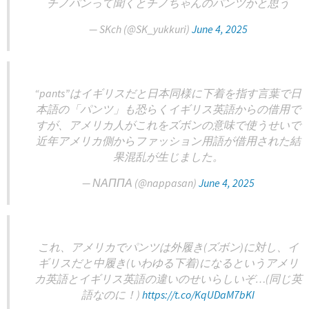
チノパンって聞くとチノちゃんのパンツかと思う
— SKch (@SK_yukkuri)
June 4, 2025
“pants”はイギリスだと日本同様に下着を指す言葉で日
本語の「パンツ」も恐らくイギリス英語からの借用で
すが、アメリカ人がこれをズボンの意味で使うせいで
近年アメリカ側からファッション用語が借用された結
果混乱が生じました。
— ΝΑΠΠΑ (@nappasan)
June 4, 2025
これ、アメリカでパンツは外履き(ズボン)に対し、イ
ギリスだと中履き(いわゆる下着)になるというアメリ
カ英語とイギリス英語の違いのせいらしいぞ…(同じ英
語なのに！)
https://t.co/KqUDaM7bKI