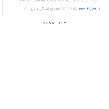
— ゆ―じ( ๑• ₃ั•๑) (@yuzi07090710)
June 19, 2013
スポンサーリンク