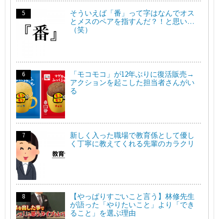
そういえば「番」って字はなんでオス
とメスのペアを指すんだ？！と思い…
（笑）
「モコモコ」が12年ぶりに復活販売→
アクションを起こした担当者さんがい
る
新しく入った職場で教育係として優し
く丁寧に教えてくれる先輩のカラクリ
【やっぱりすごいこと言う】林修先生
が語った「やりたいこと」より「でき
ること」を選ぶ理由