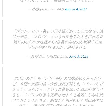
なくなりましたし、会話もなくなりました。
— 小銭 (@kozeni_shkt)
August 4, 2017
「ズボン」という美しい日本語があったのになぜか滅
びた結果、「パンツ」という言葉を見たときに性器直
張りの布なのか性器から2枚目の布なのか判断する余
計な手間が生まれた。許せません
— 呉樹直己 (@GJOshpink)
June 3, 2025
ズボンのことをパンツと呼ぶのに馴染めなかったけ
ど、今朝の大雨の後で女性社員が発した「パンツがビ
チョビチョだよ～」という言葉を聞いた瞬間心変わり
をし、「パンツ呼称を定着させようと地道に活動を続
けてきた先人たちよ、あなたたちが蒔いた種は確実に
成長し、僕の前で花を咲かせたよ」と思った。