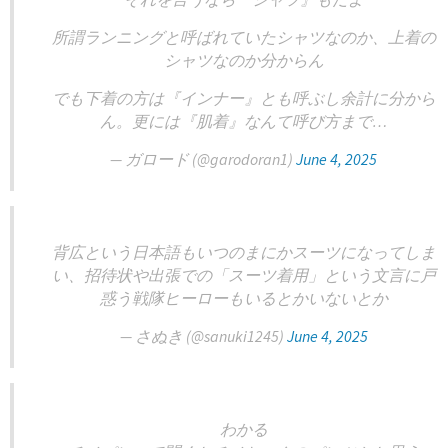
所謂ランニングと呼ばれていたシャツなのか、上着の
シャツなのか分からん
でも下着の方は『インナー』とも呼ぶし余計に分から
ん。更には『肌着』なんて呼び方まで…
— ガロード (@garodoran1)
June 4, 2025
背広という日本語もいつのまにかスーツになってしま
い、招待状や出張での「スーツ着用」という文言に戸
惑う戦隊ヒーローもいるとかいないとか
— さぬき (@sanuki1245)
June 4, 2025
わかる