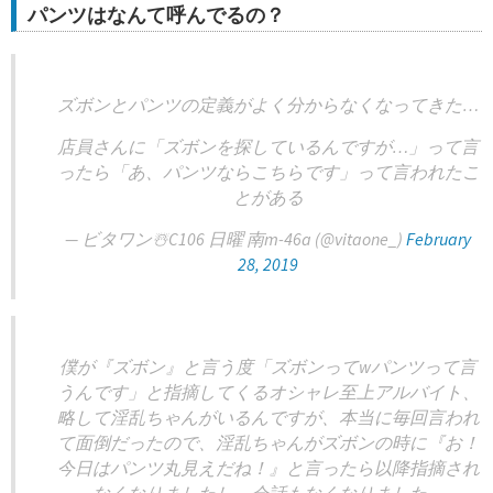
パンツはなんて呼んでるの？
ズボンとパンツの定義がよく分からなくなってきた…
店員さんに「ズボンを探しているんですが…」って言
ったら「あ、パンツならこちらです」って言われたこ
とがある
— ビタワン☃️C106 日曜 南m-46a (@vitaone_)
February
28, 2019
僕が『ズボン』と言う度「ズボンってwパンツって言
うんです」と指摘してくるオシャレ至上アルバイト、
略して淫乱ちゃんがいるんですが、本当に毎回言われ
て面倒だったので、淫乱ちゃんがズボンの時に『お！
今日はパンツ丸見えだね！』と言ったら以降指摘され