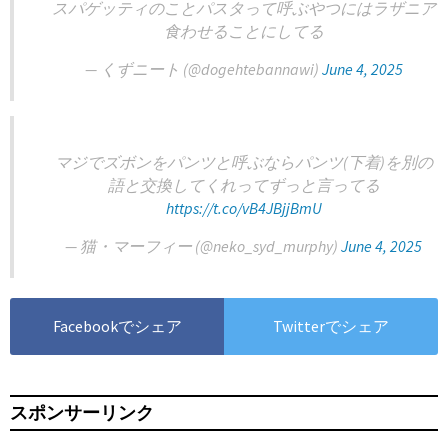
スパゲッティのことパスタって呼ぶやつにはラザニア
食わせることにしてる
— くずニート (@dogehtebannawi)
June 4, 2025
マジでズボンをパンツと呼ぶならパンツ(下着)を別の
語と交換してくれってずっと言ってる
https://t.co/vB4JBjjBmU
— 猫・マーフィー (@neko_syd_murphy)
June 4, 2025
Facebookでシェア
Twitterでシェア
スポンサーリンク