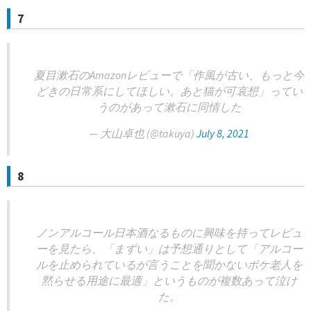
7
夏目漱石のAmazonレビューで「作風が古い、もっと今
どきの日常系にしてほしい。あと猫が可哀想」ってい
うのがあって漱石に同情した
— 大山卓也 (@takuya)
July 8, 2021
8
ノンアルコール日本酒なるものに興味を持ってレビュ
ーを見たら、「まずい」は予想通りとして「アルコー
ルを止められているが言うことを聞かないボケ老人を
黙らせる用途に最適」というものが複数あって泣け
た。