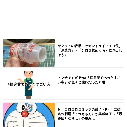
ヤクルトの容器にセカンドライフ！（笑）
「創造力」・「シロタ株めっちゃ吹き出し
そう」
トンチキすぎるww「接客業であったすご
い客」が色々と強烈だった８選
月刊コロコロコミックの藤子・F・不二雄
名作劇場『ドラえもん』が掲載終了→「最
終回となり…」の重み...