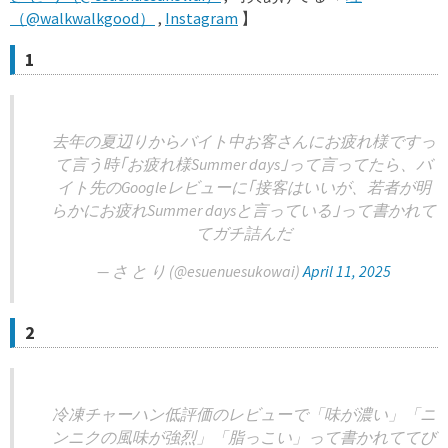
（@walkwalkgood）
,
Instagram
】
1
去年の夏辺りからバイト中お客さんにお疲れ様ですっ
て言う時｢お疲れ様Summer days｣って言ってたら、バ
イト先のGoogleレビューに｢接客はいいが、若者が明
らかにお疲れSummer daysと言っている｣って書かれて
てガチ詰んだ
— さ と り (@esuenuesukowai)
April 11, 2025
2
冷凍チャーハン低評価のレビューで「味が濃い」「ニ
ンニクの風味が強烈」「脂っこい」って書かれててび