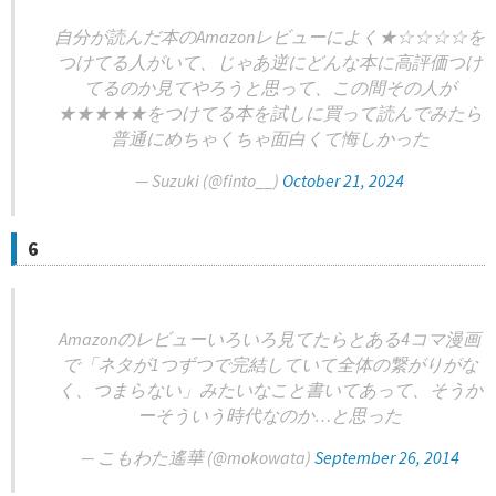
自分が読んだ本のAmazonレビューによく★☆☆☆☆を
つけてる人がいて、じゃあ逆にどんな本に高評価つけ
てるのか見てやろうと思って、この間その人が
★★★★★をつけてる本を試しに買って読んでみたら
普通にめちゃくちゃ面白くて悔しかった
— Suzuki (@finto__)
October 21, 2024
6
Amazonのレビューいろいろ見てたらとある4コマ漫画
で「ネタが1つずつで完結していて全体の繋がりがな
く、つまらない」みたいなこと書いてあって、そうか
ーそういう時代なのか…と思った
— こもわた遙華 (@mokowata)
September 26, 2014