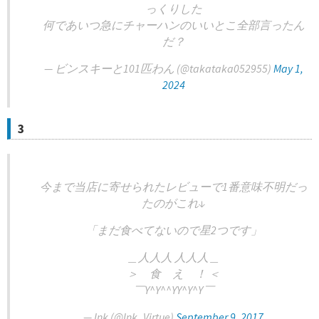
っくりした
何であいつ急にチャーハンのいいとこ全部言ったん
だ？
— ビンスキーと101匹わん (@takataka052955)
May 1,
2024
3
今まで当店に寄せられたレビューで1番意味不明だっ
たのがこれ↓
「まだ食べてないので星2つです」
＿人人人 人人人＿
＞ 食 え ！ ＜
￣Y^Y^^YY^Y^Y￣
— Ink (@Ink_Virtue)
September 9, 2017