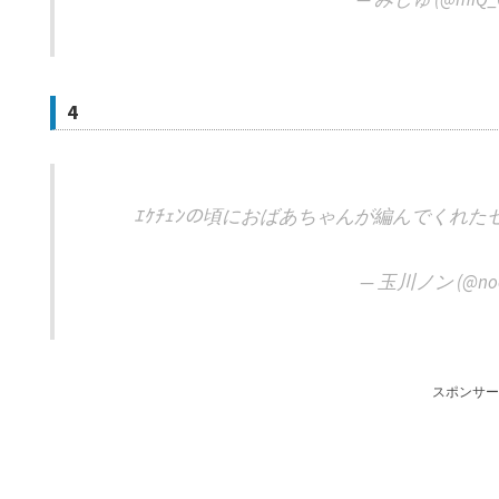
4
ｴｹﾁｪﾝの頃におばあちゃんが編んでくれ
— 玉川ノン (@noo
スポンサー