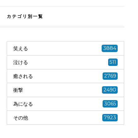
カテゴリ別一覧
笑える
3884
泣ける
511
癒される
2769
衝撃
2490
為になる
3065
その他
7923