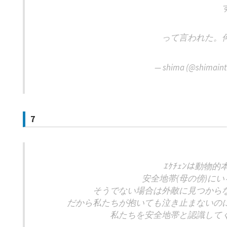
って言われた。
— shima (@shimain
7
ｴｹﾁｪﾝは動物
安全地帯(母の傍)に
そうでない場合は外敵に見つから
だから私たちが抱いても泣き止まないの
私たちを安全地帯と認識して