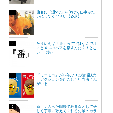
曲名に「週5で」を付けて仕事みた
いにしてください【25選】
そういえば「番」って字はなんでオ
スとメスのペアを指すんだ？！と思
い…（笑）
「モコモコ」が12年ぶりに復活販売
→アクションを起こした担当者さん
がいる
新しく入った職場で教育係として優
しく丁寧に教えてくれる先輩のカラ