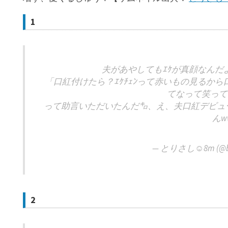
1
夫があやしてもｴｹが真顔なんだ
「口紅付けたら？ｴｹﾁｪﾝって赤いもの見るから
てなって笑って
って助言いただいたんだ㌔、え、夫口紅デビュー???
んw
— とりさし☺︎8m (@boj
2