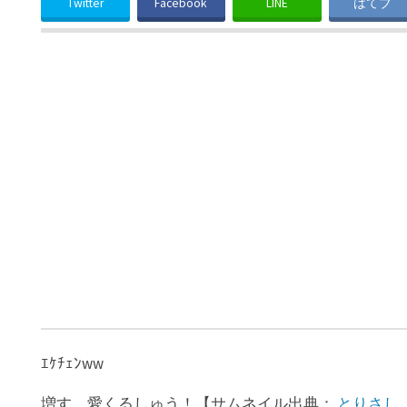
Twitter
Facebook
LINE
はてブ
ｴｹﾁｪﾝww
増す、愛くるしゅう！【サムネイル出典：
とりさし（@