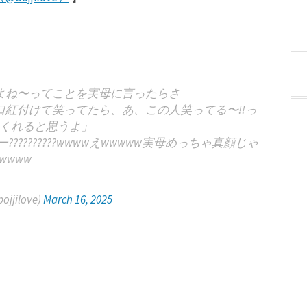
よね〜ってことを実母に言ったらさ
口紅付けて笑ってたら、あ、この人笑ってる〜!!っ
くれると思うよ」
???????wwwwえwwwww実母めっちゃ真顔じゃ
wwww
jilove)
March 16, 2025