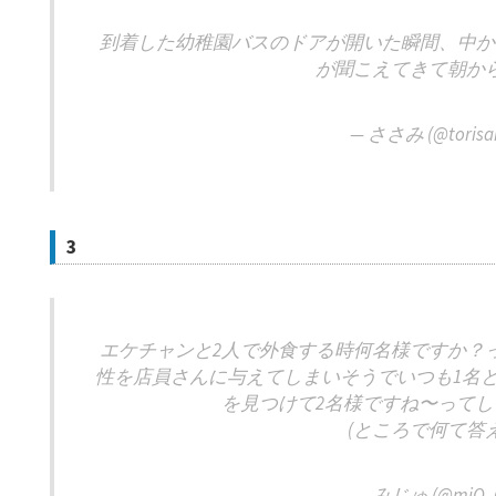
到着した幼稚園バスのドアが開いた瞬間、中からｴｹﾁｪﾝ
が聞こえてきて朝か
— ささみ (@torisan
3
エケチャンと2人で外食する時何名様ですか？
性を店員さんに与えてしまいそうでいつも1名
を見つけて2名様ですね〜ってし
(ところで何て答
— みじゅ (@miQ_