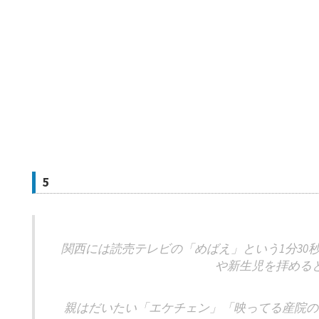
5
関西には読売テレビの「めばえ」という1分30
や新生児を拝める
親はだいたい「エケチェン」「映ってる産院の