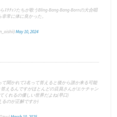
たちが歌うBling-Bang-Bang-Bornの大合唱
ら非常に体に良かった。
_oishii)
May 10, 2024
って聞かれて2名って答えると後から誰か来る可能
と答えるんですがほとんどの店員さんがエケチャン
てくれるの優しい世界だよね(早口)
えるのが正解ですか)
Qzyu)
March 10, 2025