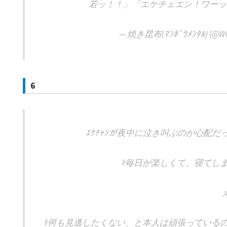
若ッ！！」「エケチェエン！ワーッ
— 焼き昆布(ﾏﾝﾎﾞｳﾒﾝﾀﾙ) (@Ww
6
ｴｹﾁｬﾝが夜中に泣き叫ぶのが心配
‍⚕️毎日が楽しくて、寝て
‍⚕️何も見逃したくない、と本人は頑張ってい