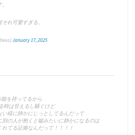
す。
何それ可愛すぎる。
theus)
January 17, 2025
的本能を持ってるから
いる時は甘えるし騒ぐけど
ない様に静かにじっとしてるんだって
に別の人が抱くと嘘みたいに静かになるのは
くれてる証拠なんだって！！！！