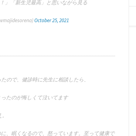
！」「新生児最高」と思いながら見る
majidesorena)
October 25, 2021
だったので、健診時に先生に相談したら、
しまったのが悔しくて泣いてます
‍え。
るのに、眠くなるので、怒っています。至って健康で