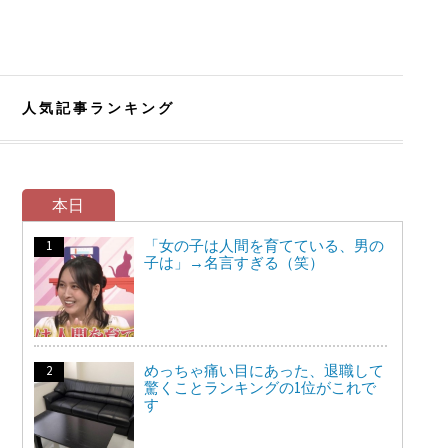
人気記事ランキング
本日
「女の子は人間を育てている、男の
子は」→名言すぎる（笑）
めっちゃ痛い目にあった、退職して
驚くことランキングの1位がこれで
す