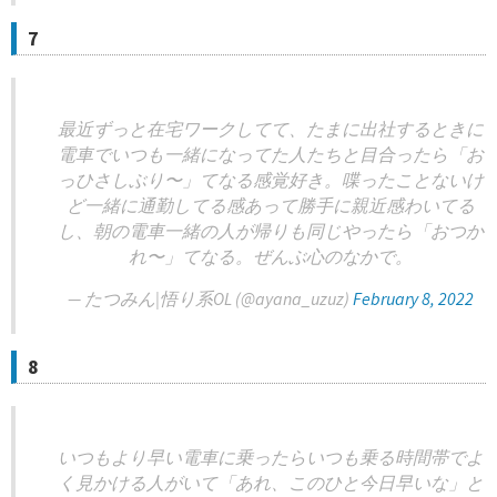
7
最近ずっと在宅ワークしてて、たまに出社するときに
電車でいつも一緒になってた人たちと目合ったら「お
っひさしぶり〜」てなる感覚好き。喋ったことないけ
ど一緒に通勤してる感あって勝手に親近感わいてる
し、朝の電車一緒の人が帰りも同じやったら「おつか
れ〜」てなる。ぜんぶ心のなかで。
— たつみん|悟り系OL (@ayana_uzuz)
February 8, 2022
8
いつもより早い電車に乗ったらいつも乗る時間帯でよ
く見かける人がいて「あれ、このひと今日早いな」と