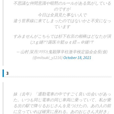
不思議な仲間意識や暗黙のルールがある気がしている
のですが
今日は全員見た事ない人で
違う世界線に来てしまったのではないかと不安になっ
ています
すみませんがこちらでは杉下右京の相棒はどなたが演
じtｇ縺?°?蕗医※鬆ゅ￠繧→＠縺?〒
— 山村 深月(ﾏﾘﾘﾝ)鬼殺隊辛柱激辛検定協会会長(仮)
(@mitsuki_y1216)
October 18, 2021
3
妹（去年）「通勤電車の中ですごく良い出会いがあっ
た。いつも同じ電車の同じ車両に乗っていて、私が乗
る次の駅で降りるおじさんを見つけたの。あの人の前
に立っていれば確実に座れる。あのおじさん大好き」