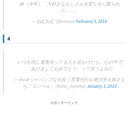
妹（今年）「大好きなおじさんを変な女に取られ
た……」
— ねむねむ (@kmayu)
February 3, 2016
4
いつも同じ電車待ってる人を見かけたら。心の中で
「あけましておめでとう」って言うよね☺️
— sho＠ジャパンプな社長｜営業代行 & 発注先を探すな
ら「コンペル」 (@sho_Japump)
January 3, 2023
スポンサーリンク