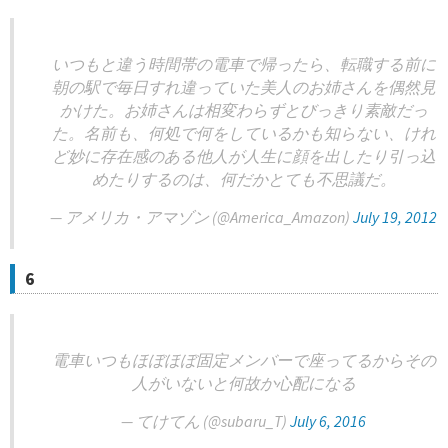
いつもと違う時間帯の電車で帰ったら、転職する前に
朝の駅で毎日すれ違っていた美人のお姉さんを偶然見
かけた。お姉さんは相変わらずとびっきり素敵だっ
た。名前も、何処で何をしているかも知らない、けれ
ど妙に存在感のある他人が人生に顔を出したり引っ込
めたりするのは、何だかとても不思議だ。
— アメリカ・アマゾン (@America_Amazon)
July 19, 2012
6
電車いつもほぼほぼ固定メンバーで座ってるからその
人がいないと何故か心配になる
— てけてん (@subaru_T)
July 6, 2016