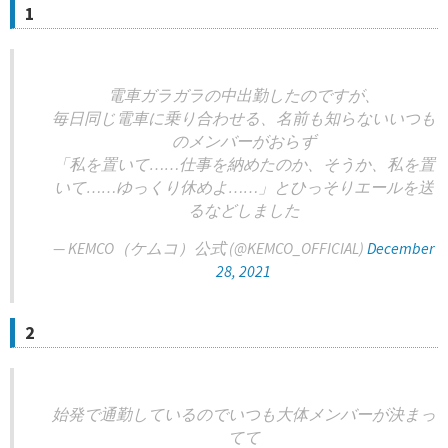
1
電車ガラガラの中出勤したのですが、
毎日同じ電車に乗り合わせる、名前も知らないいつも
のメンバーがおらず
「私を置いて……仕事を納めたのか、そうか、私を置
いて……ゆっくり休めよ……」とひっそりエールを送
るなどしました
— KEMCO（ケムコ）公式 (@KEMCO_OFFICIAL)
December
28, 2021
2
始発で通勤しているのでいつも大体メンバーが決まっ
てて