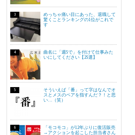
めっちゃ痛い目にあった、退職して
驚くことランキングの1位がこれで
す
曲名に「週5で」を付けて仕事みた
いにしてください【25選】
そういえば「番」って字はなんでオ
スとメスのペアを指すんだ？！と思
い…（笑）
「モコモコ」が12年ぶりに復活販売
→アクションを起こした担当者さん