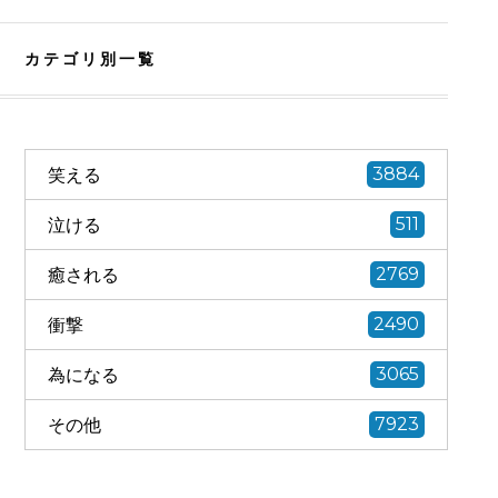
カテゴリ別一覧
笑える
3884
泣ける
511
癒される
2769
衝撃
2490
為になる
3065
その他
7923