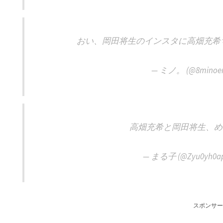
おい、岡田将生のインスタに高畑充希
— ミノ。 (@8minoe
高畑充希と岡田将生、め
— まる子 (@Zyu0yh0ap
スポンサー