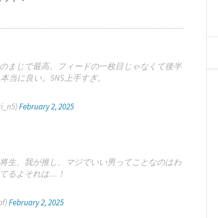
のまじで最高。フィードの一枚目じゃなくて後半
本当に良い。SNS上手すぎ。
i_n5)
February 2, 2025
将生、我が推し、マジでいい男ってことなのはわ
てるよそれは…！
f)
February 2, 2025