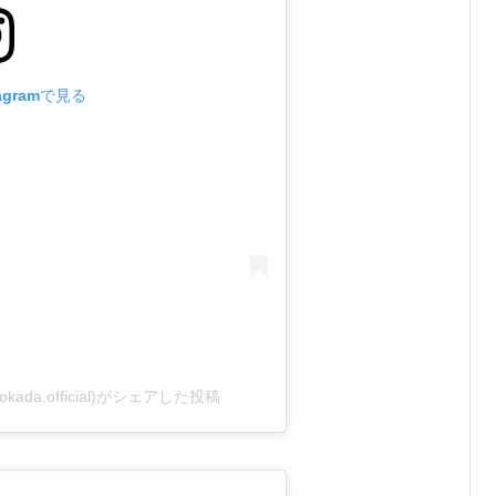
agramで見る
_okada.official)がシェアした投稿