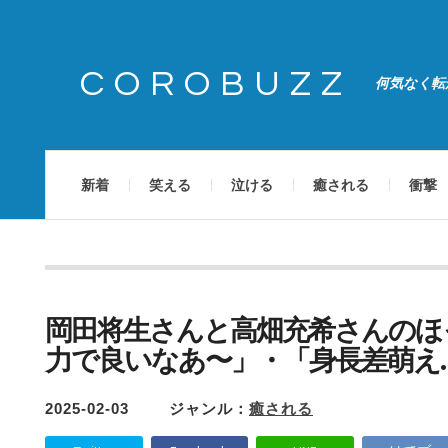
COROBUZZ
何気なく転
新着
笑える
泣ける
癒される
衝撃
岡田将生さんと高畑充希さんのほ
力で良いなあ〜」・「身長差萌え
2025-02-03
ジャンル：
癒される