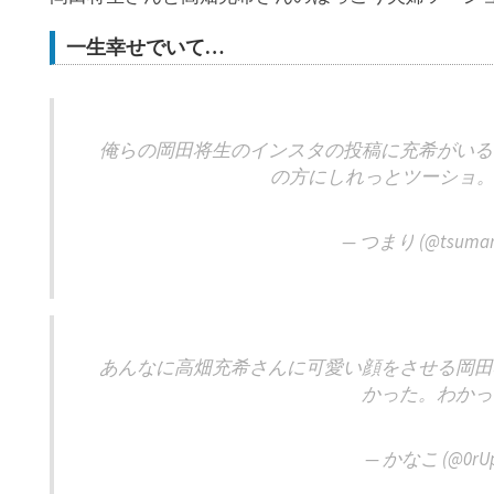
一生幸せでいて…
俺らの岡田将生のインスタの投稿に充希がいる
の方にしれっとツーショ。
— つまり (@tsumar
あんなに高畑充希さんに可愛い顔をさせる岡田
かった。わかっ
— かなこ (@0rUp