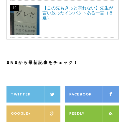
【この先もきっと忘れない】先生が
言い放ったインパクトある一言（８
選）
SNSから最新記事をチェック！
TWITTER
FACEBOOK
GOOGLE+
FEEDLY