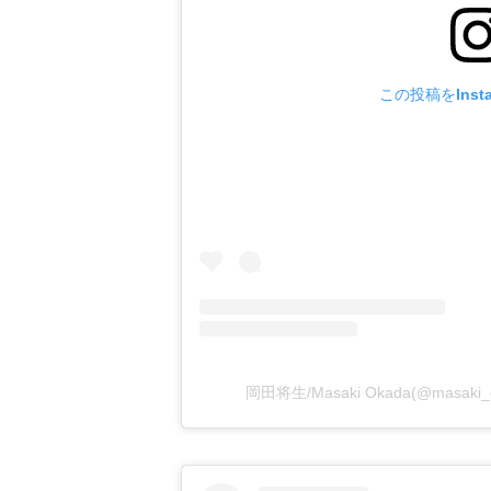
この投稿をInst
岡田将生/Masaki Okada(@masaki