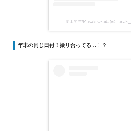
岡田将生/Masaki Okada(@masaki
年末の同じ日付！撮り合ってる…！？