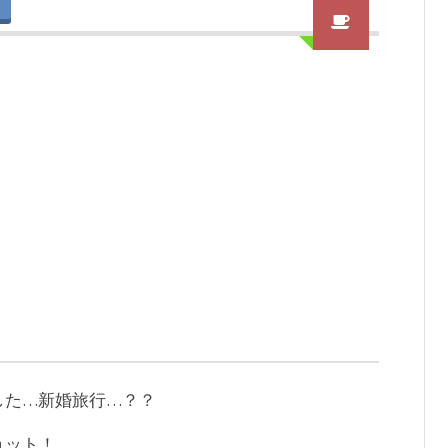
した…新婚旅行…？？
ョット！