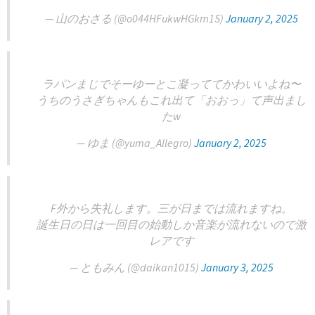
— 山のおさる (@o044HFukwHGkm1S)
January 2, 2025
ラパンまじでそーゆーとこ凝っててかわいいよね〜
うちのうさぎちゃんもこれ出て「おおっ」て声出まし
たw
— ゆま (@yuma_Allegro)
January 2, 2025
F外から失礼します。三が日までは流れますね。
誕生日の日は一回目の始動しか音楽が流れないので激
レアです
— ともみん (@daikan1015)
January 3, 2025