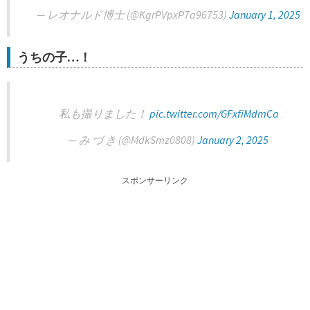
— レオナルド博士 (@KgrPVpxP7a96753)
January 1, 2025
うちの子…！
私も撮りました！
pic.twitter.com/GFxfiMdmCa
— み づ き (@MdkSmz0808)
January 2, 2025
スポンサーリンク