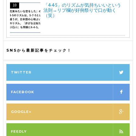
「4-4-5」のリズムが気持ちいいという
法則→リプ欄が好例祭りで口が動く
（笑）
SNSから最新記事をチェック！
TWITTER
FACEBOOK
GOOGLE+
FEEDLY