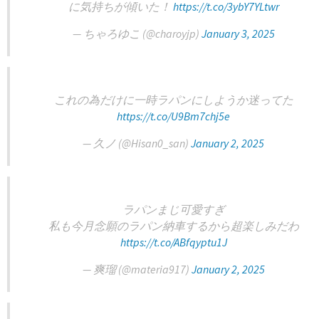
に気持ちが傾いた！
https://t.co/3ybY7YLtwr
— ちゃろゆこ (@charoyjp)
January 3, 2025
これの為だけに一時ラパンにしようか迷ってた
https://t.co/U9Bm7chj5e
— 久ノ (@Hisan0_san)
January 2, 2025
ラパンまじ可愛すぎ
私も今月念願のラパン納車するから超楽しみだわ
https://t.co/ABfqyptu1J
— 爽瑠 (@materia917)
January 2, 2025