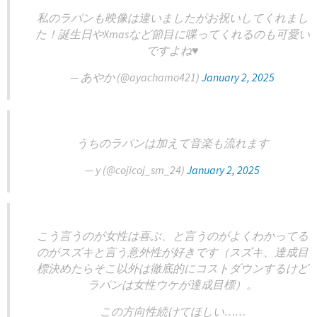
私のラパンも映像は違いましたがお祝いしてくれまし
た！誕生日やXmasなど節目に喋ってくれるのも可愛い
ですよね♥️
— あやか (@ayachamo421)
January 2, 2025
うちのラパンは加えて音楽も流れます
— y (@cojicoj_sm_24)
January 2, 2025
こう言うのが女性は喜ぶ、と言うのがよくわかってる
のがスズキと言う意外性が好きです（スズキ、達成目
標決めたらそこ以外は徹底的にコストダウンするけど
ラパンは女性ウケが達成目標）。
この方向性続けてほしい……