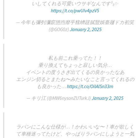
いしてくれる可愛いウサギなんです³₃✨️
https://t.co/pwUIv4pzV5
— 今年も彌刳瀰窾憄喣靡乎韑蠐韙膩毉娛臺屨ドカ初笑
(@GOG0z)
January 2, 2025
私も前これ乗ってた！！
乗り換えてちょっと寂しい気分…
イベントの度うさぎ出てくるの良かったなあ
エンジン切るとまたね〜みたいなこと言ってくれるの
も良かった…
https://t.co/OilAlSn33m
— キリ江 (@MW6nysonZUTurkJ)
January 2, 2025
ラパンにこんな仕様が…！かわいいな〜！車が欲しく
て車種迷ってたけど、やっぱりラパンにしようと一気