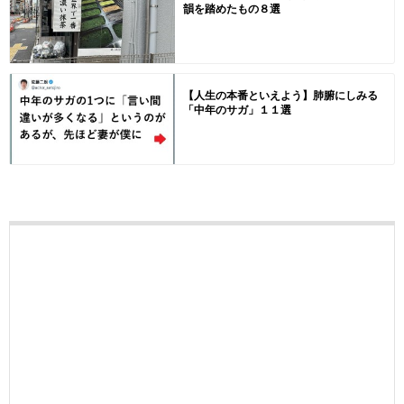
韻を踏めたもの８選
【人生の本番といえよう】肺腑にしみる
「中年のサガ」１１選