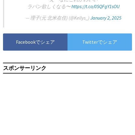
ラパン欲しくなる〜
https://t.co/0SQFgY1sOU
— 理子(元 北米在住) (@Kellys_)
January 2, 2025
Facebookでシェア
Twitterでシェア
スポンサーリンク