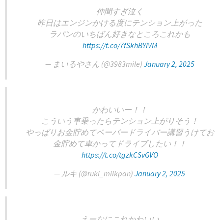
仲間すぎ泣く
昨日はエンジンかける度にテンション上がった
ラパンのいちばん好きなところこれかも
https://t.co/7fSkhBYlVM
— まいるやさん (@3983mile)
January 2, 2025
かわいいー！！
こういう車乗ったらテンション上がりそう！
やっぱりお金貯めてペーパードライバー講習うけてお
金貯めて車かってドライブしたい！！
https://t.co/tgzkCSvGVO
— ルキ (@ruki_milkpan)
January 2, 2025
えーなにこれかわいい