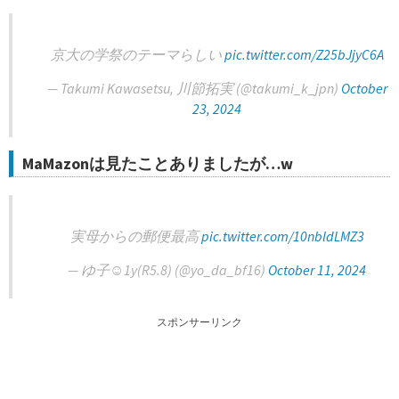
京大の学祭のテーマらしい
pic.twitter.com/Z25bJjyC6A
— Takumi Kawasetsu, 川節拓実 (@takumi_k_jpn)
October
23, 2024
MaMazonは見たことありましたが…w
実母からの郵便最高
pic.twitter.com/10nbldLMZ3
— ゆ子☺︎1y(R5.8) (@yo_da_bf16)
October 11, 2024
スポンサーリンク