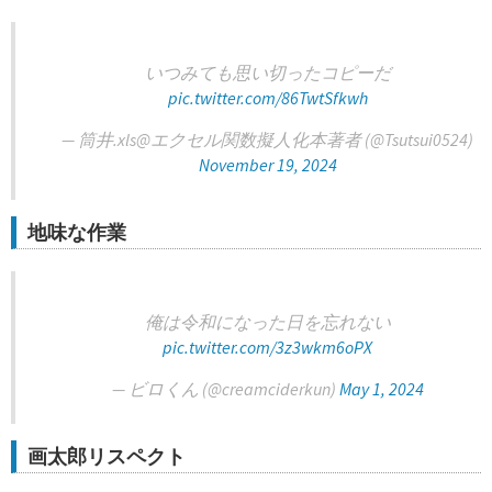
いつみても思い切ったコピーだ
pic.twitter.com/86TwtSfkwh
— 筒井.xls@エクセル関数擬人化本著者 (@Tsutsui0524)
November 19, 2024
地味な作業
俺は令和になった日を忘れない
pic.twitter.com/3z3wkm6oPX
— ビロくん (@creamciderkun)
May 1, 2024
画太郎リスペクト