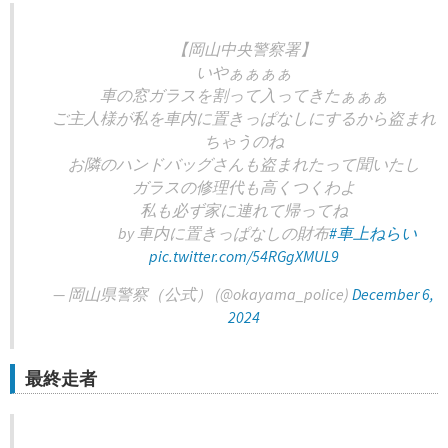
【岡山中央警察署】
いやぁぁぁぁ
車の窓ガラスを割って入ってきたぁぁぁ
ご主人様が私を車内に置きっぱなしにするから盗まれ
ちゃうのね
お隣のハンドバッグさんも盗まれたって聞いたし
ガラスの修理代も高くつくわよ
私も必ず家に連れて帰ってね
by 車内に置きっぱなしの財布
#車上ねらい
pic.twitter.com/54RGgXMUL9
— 岡山県警察（公式） (@okayama_police)
December 6,
2024
最終走者