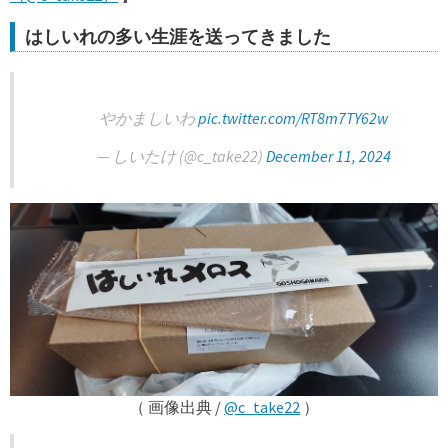
はしいれの多い生涯を送ってきました
やかましいわ
pic.twitter.com/RT8m7TY62w
— しいたけ (@c_take22)
December 11, 2024
（ 画像出典 /
@c_take22
）