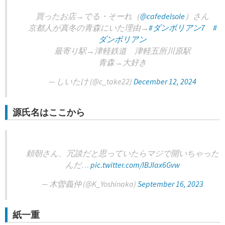
買ったお店→でる・そーれ（
@cafedelsole
）さん
京都人が真冬の青森にいた理由→
#ダンボリアン7
#
ダンボリアン
最寄り駅→津軽鉄道 津軽五所川原駅
青森→大好き
— しいたけ (@c_take22)
December 12, 2024
源氏名はここから
頼朝さん、冗談だと思っていたらマジで開いちゃった
んだ…
pic.twitter.com/IBJIax6Gvw
— 木曽義仲 (@K_Yoshinaka)
September 16, 2023
紙一重