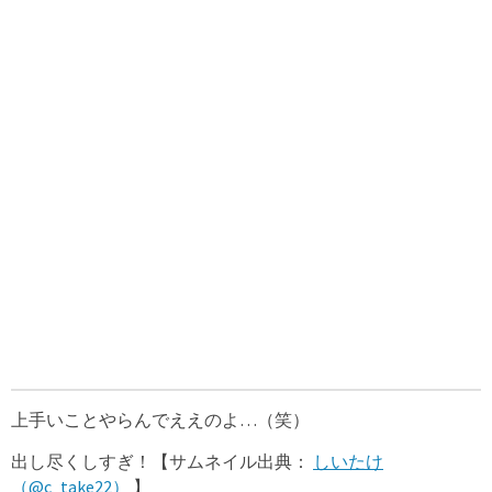
上手いことやらんでええのよ…（笑）
出し尽くしすぎ！【サムネイル出典：
しいたけ
（@c_take22）
】