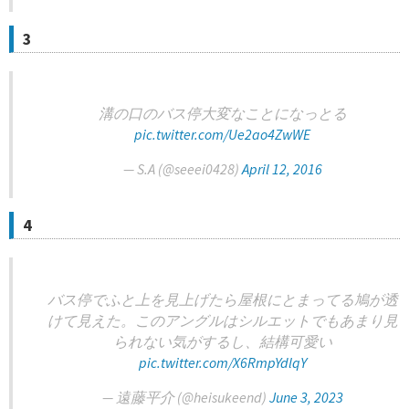
3
溝の口のバス停大変なことになっとる
pic.twitter.com/Ue2ao4ZwWE
— S.A (@seeei0428)
April 12, 2016
4
バス停でふと上を見上げたら屋根にとまってる鳩が透
けて見えた。このアングルはシルエットでもあまり見
られない気がするし、結構可愛い
pic.twitter.com/X6RmpYdlqY
— 遠藤平介 (@heisukeend)
June 3, 2023