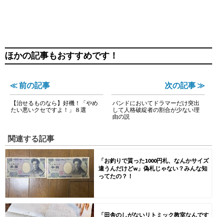
ほかの記事もおすすめです！
≪ 前の記事
次の記事 ≫
【治せるものなら】好機！「やめ
バンドにおいてドラマーだけ突出
たい悪いクセですよ！」８選
して人格破綻者の割合が少ない理
由の説
関連する記事
「お釣りで貰った1000円札、なんかサイズ
違うんだけどw」偽札じゃない？みんな知
ってたの？！
「田舎のしがないリトミック教室なんです