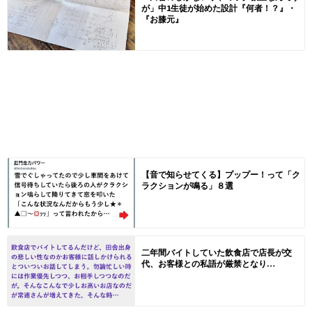
が」中1生徒が始めた設計『何者！？』・
『お膝元』
【音で知らせてくる】プップー！って「ク
ラクションが鳴る」８選
二年間バイトしていた飲食店で店長が交
代、お客様との私語が厳禁となり…