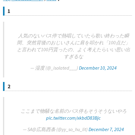
1
人気のないバス停で熱唱していたら歌い終わった瞬
間、突然背後のおじいさんに肩を叩かれ「100点だ」
と言われて100円貰ったの、よく考えたらいい思い出
すぎるな
— 湿度 (@_isolated___)
December 10, 2024
2
ここまで物騒な名前のバス停もそうそうないやろ
pic.twitter.com/xkbdD83Bjc
— SA@広島西条 (@yy_so_hu_lit)
December 7, 2024