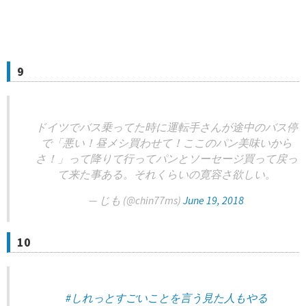
9
ドイツでバス乗ってた時に運転手さんが途中のバス停
で「悪い！昼メシ買わせて！ここのパン美味いから
さ！」って降りて行ってパンとソーセージ買って戻っ
て来た事ある。それくらいの寛容さ欲しい。
— じも (@chin77ms)
June 19, 2018
10
#しれっとすごいことを言う見た人もやる