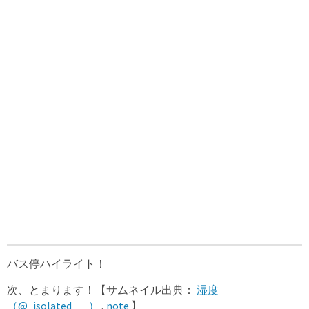
バス停ハイライト！
次、とまります！【サムネイル出典：
湿度
（@_isolated___）
,
note
】