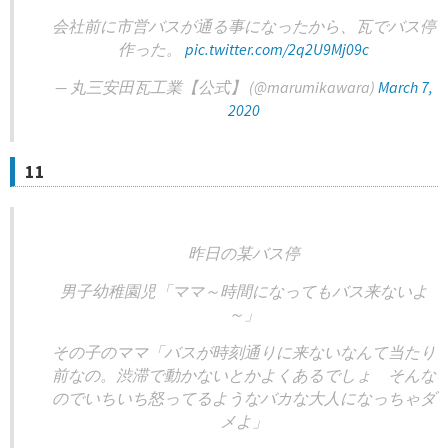
会社前に市営バスが通る事になったから、瓦でバス停
作った。
pic.twitter.com/2q2U9Mj09c
— 丸三安田瓦工業【公式】 (@marumikawara)
March 7,
2020
11
昨日の某バス停
男子幼稚園児「ママ～時間になってもバス来ないよ
～」
その子のママ「バスが時刻通りに来ないなんて当たり
前なの。渋滞で動かないとかよくあるでしょ そんな
のでいちいち怒ってるようなバカな大人になっちゃダ
メよ」