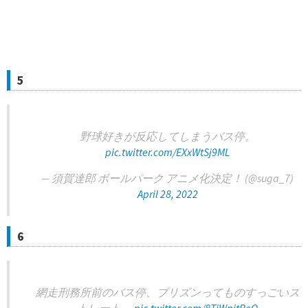
5
野球好きが反応してしまうバス停。
pic.twitter.com/EXxWtSj9ML
— 須賀達郎 ボールパーク アニメ化決定！ (@suga_7)
April 28, 2022
6
網走刑務所前のバス停、プリズンってものすっごいス