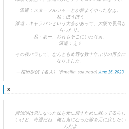
派遣：スターソルジャーとか昔よくやったなぁ。
私：ほうほう
派遣：キャラバンという大会があって、大阪で景品も
らったり。
私：あー、おれもそこにいたなぁ。
派遣：え？
その後バラして、なんとも奇遇な数十年ぶりの再会に
なりました。
— 桜田探偵（名人） (@meijin_sakurada)
June 16, 2023
8
炭治郎は鬼になった妹を元に戻すために戦ってるらし
いけど、奇遇だね、俺も鬼になった嫁を元に戻したい
んだよ