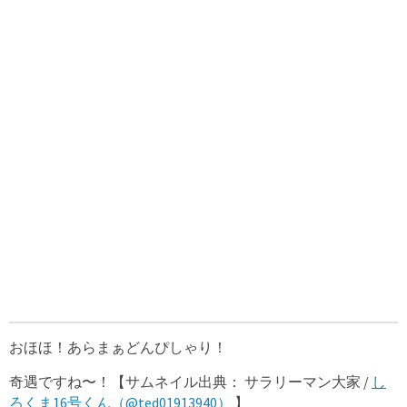
おほほ！あらまぁどんぴしゃり！
奇遇ですね〜！【サムネイル出典： サラリーマン大家 /
し
ろくま16号くん（@ted01913940）
】