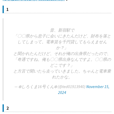
1
昔、新宿駅で
「〇〇県から息子に会いにきたんだけど、財布を落と
してしまって。電車賃を千円貸してもらえません
か？」
と聞かれたんだけど、それが俺の出身県だったので、
「奇遇ですね。俺も〇〇県出身なんですよ。〇〇県の
どこです？」
と方言で聞いたら去っていきました。ちゃんと電車乗
れたかな。
— ‍❄️しろくま16号くん‍❄️ (@ted01913940)
November 15,
2024
2