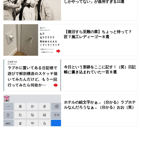
しかやってない」が器用すぎる11選
【復旧すら至難の業】ちょっと待って？
匠？施工レディーゴー８選
今日という形跡をここに記す！（笑）日記
帳に書き込まれていた一言８選
ホテルの絵文字かぁ←（分かる）ラブホテ
ルなんだろうなぁ←（分かる）おお（笑）