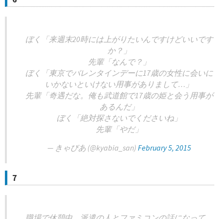
ぼく「来週末20時には上がりたいんですけどいいです
か？」
先輩「なんで？」
ぼく「東京でバレンタインデーに17歳の女性に会いに
いかないといけない用事がありまして…」
先輩「奇遇だな。俺も武道館で17歳の姫と会う用事が
あるんだ」
ぼく「絶対探さないでくださいね」
先輩「やだ」
— きゃびあ (@kyabia_san)
February 5, 2015
7
職場で休憩中、派遣の人とファミコンの話になって、