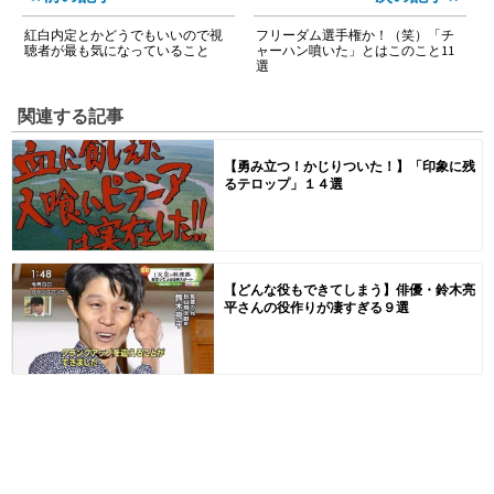
紅白内定とかどうでもいいので視
フリーダム選手権か！（笑）「チ
聴者が最も気になっていること
ャーハン噴いた」とはこのこと11
選
関連する記事
【勇み立つ！かじりついた！】「印象に残
るテロップ」１４選
【どんな役もできてしまう】俳優・鈴木亮
平さんの役作りが凄すぎる９選