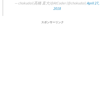
— chokudai(高橋 直大)@AtCoder (@chokudai)
April 27,
2018
スポンサーリンク