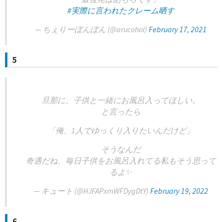
#実際に言われたクレーム晒す
— ちぇりーぼんぼん (@arucohol)
February 17, 2021
5
旦那に、子供と一緒にお風呂入ってほしい。
と言ったら
「俺、1人でゆっくり入りたいんだけど」
そうなんだ
奇遇だね、毎日子供をお風呂入れてる私もそう思って
るよ✨
— キュート (@HJFAPxmWFDygDtY)
February 19, 2022
6