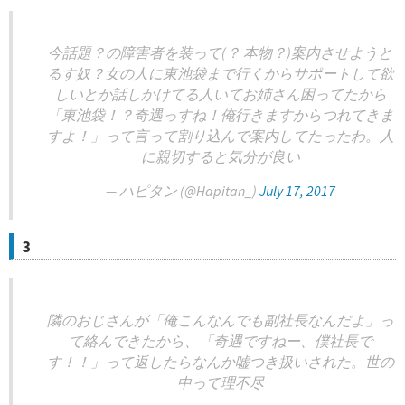
今話題？の障害者を装って(？ 本物？)案内させようと
るす奴？女の人に東池袋まで行くからサポートして欲
しいとか話しかけてる人いてお姉さん困ってたから
「東池袋！？奇遇っすね！俺行きますからつれてきま
すよ！」って言って割り込んで案内してたったわ。人
に親切すると気分が良い
— ハピタン (@Hapitan_)
July 17, 2017
3
隣のおじさんが「俺こんなんでも副社長なんだよ」っ
て絡んできたから、「奇遇ですねー、僕社長で
す！！」って返したらなんか嘘つき扱いされた。世の
中って理不尽