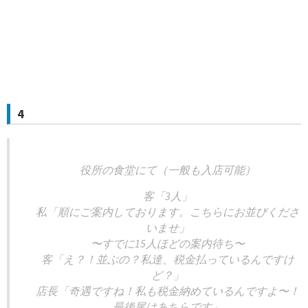
4
役所の食堂にて（一般も入店可能）
客「3人」
私「順にご案内しております。こちらにお並びくださ
いませ」
〜すでに15人ほどの案内待ち〜
客「え？！並ぶの？私達、税金払っているんですけ
ど？」
店長「奇遇ですね！私も税金納めているんですよ〜！
最後尾はあちらです」