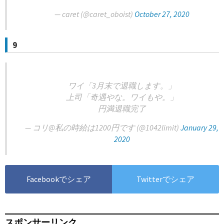
— caret (@caret_oboist)
October 27, 2020
9
ワイ「3月末で退職します。」
上司「奇遇やな。ワイもや。」
円満退職完了
— コリ@私の時給は1200円です (@1042limit)
January 29,
2020
Facebookでシェア
Twitterでシェア
スポンサーリンク