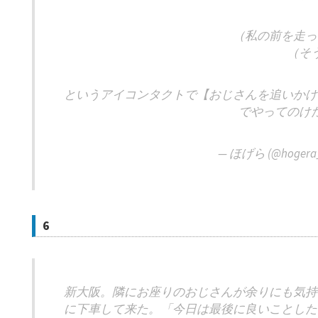
（私の前を走っ
（そ
というアイコンタクトで【おじさんを追いかけ
でやってのけ
— ほげら (@hogera
6
新大阪。隣にお座りのおじさんが余りにも気持
に下車して来た。「今日は最後に良いことした