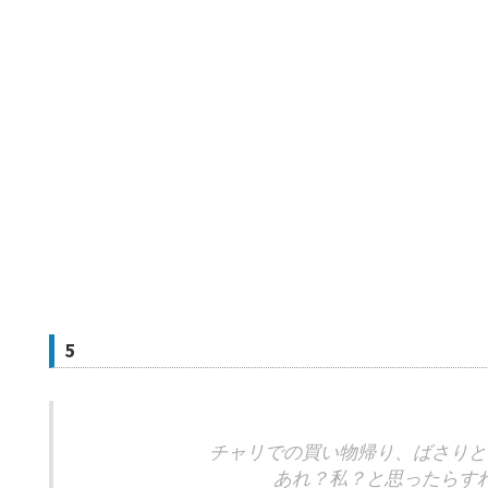
5
チャリでの買い物帰り、ばさりと
あれ？私？と思ったらすれ