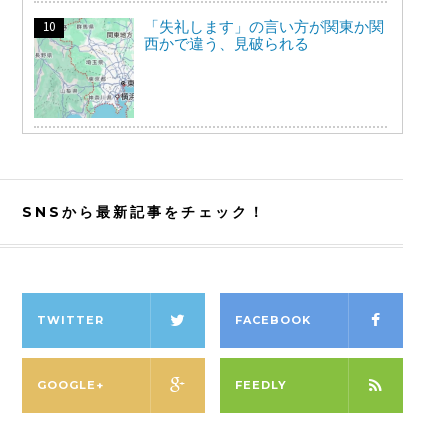
「失礼します」の言い方が関東か関
西かで違う、見破られる
SNSから最新記事をチェック！
TWITTER
FACEBOOK
GOOGLE+
FEEDLY