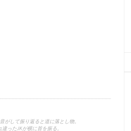
音がして振り返ると道に落とし物。
違ったJKが横に首を振る。