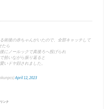
る術後の赤ちゃんがいたので、全部キャッチして
せたら
後にノールックで真後ろへ投げられ
で拾いながら振り返ると
愛いドヤ顔されました。
okunpcs)
April 12, 2023
リンク