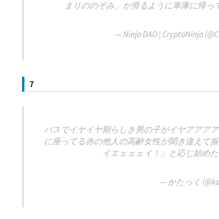
まりののぞみ」が滑るように車庫に帰っ
— Ninja DAO | CryptoNinja (@
7
バスでイヤイヤ期らしき男の子がイヤアアアア
に座ってる赤の他人の高齢女性が聞き違えて振
イエェェェイ！」と応じ始めた
— かたっく (@ka_