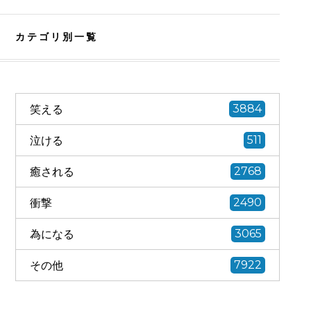
カテゴリ別一覧
笑える
3884
泣ける
511
癒される
2768
衝撃
2490
為になる
3065
その他
7922