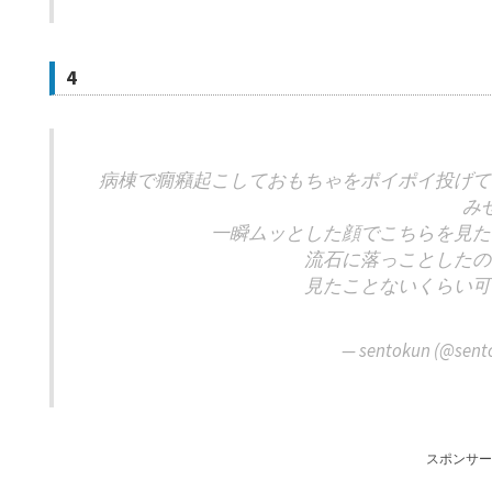
4
病棟で癇癪起こしておもちゃをポイポイ投げて
み
一瞬ムッとした顔でこちらを見た
流石に落っことしたの
見たことないくらい可
— sentokun (@sent
スポンサー