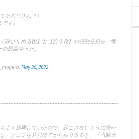
てたおじさん？）
うです）
て呼び止める役】と【拾う役】の役割分担を一瞬
たの最高やった。
_mogera)
May 26, 2022
ちよく熟睡していたので、起こさないように静か
な」とゴミを片付けてから振り返ると、「当駅止