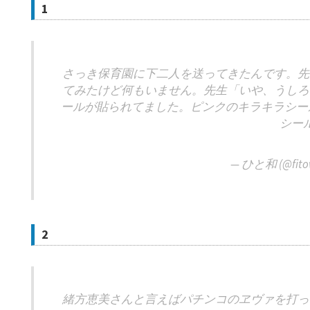
1
さっき保育園に下二人を送ってきたんです。先
てみたけど何もいません。先生「いや、うしろ
ールが貼られてました。ピンクのキラキラシール
シー
— ひと和 (@fitow
2
緒方恵美さんと言えばパチンコのヱヴァを打っ