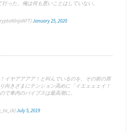
て行った。俺は何も悪いことはしていない。
CryptoNlnjaNFT)
January 25, 2020
！イヤアアアア！と叫んでいるのを、その前の席
り向きざまにテンション高めに「イエェェェイ！
ので車内のバイブスは最高潮に。
ta_ck)
July 5, 2019