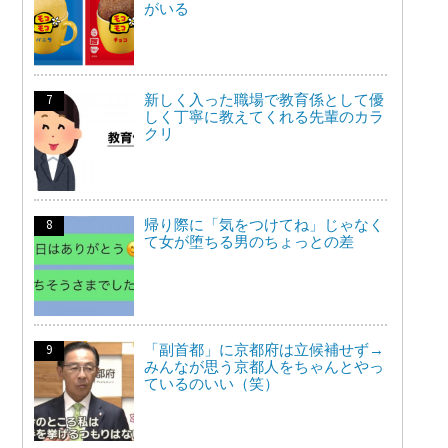
がいる
新しく入った職場で教育係として優
しく丁寧に教えてくれる先輩のカラ
クリ
帰り際に「気をつけてね」じゃなく
て女が堕ちる男のちょっとの差
「副首都」に京都府は立候補せず→
みんなが思う京都人をちゃんとやっ
ているのいい（笑）