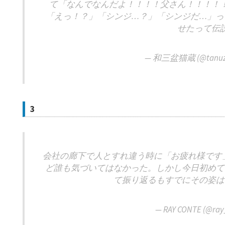
て「なんでなんだよ！！！！父さん！！！！
「えっ！？」「シンジ…？」「シンジだ…」っ
せたって伝
— 和三盆猫蔵 (@tanuz
3
会社の廊下で人とすれ違う時に「お疲れ様です」と言
ど誰も気づいてはなかった。しかし今日初めて
て振り返るもすでにその姿は
— RAY CONTE (@ray