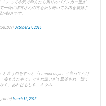
！！」って本気で叫んだら周りのパチンカー達が
て一斉に緒方さんの方を振り向いて店内を震撼さ
説が好きです。
ou1027)
October 27, 2016
うのをずっと「summer days」と言ってたけ
「春もまだやで」とすれ違いざま返答され、慌て
なく、あれはもしや、キツネ…
_conte)
March 12, 2015