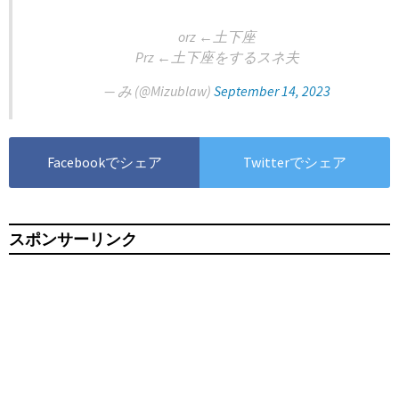
orz ←土下座
Prz ←土下座をするスネ夫
— み (@Mizublaw)
September 14, 2023
Facebookでシェア
Twitterでシェア
スポンサーリンク