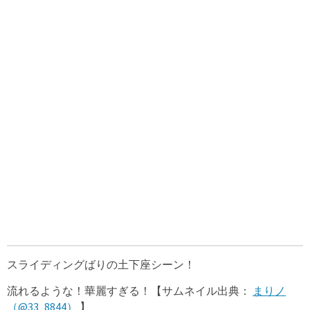
スライディングばりの土下座シーン！
流れるような！華麗すぎる！【サムネイル出典：
まりノ
（@33_8844）
】