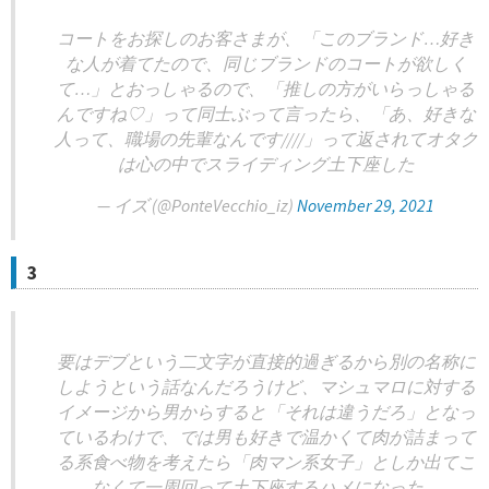
コートをお探しのお客さまが、「このブランド…好き
な人が着てたので、同じブランドのコートが欲しく
て…」とおっしゃるので、「推しの方がいらっしゃる
んですね♡」って同士ぶって言ったら、「あ、好きな
人って、職場の先輩なんです////」って返されてオタク
は心の中でスライディング土下座した
— イズ (@PonteVecchio_iz)
November 29, 2021
3
要はデブという二文字が直接的過ぎるから別の名称に
しようという話なんだろうけど、マシュマロに対する
イメージから男からすると「それは違うだろ」となっ
ているわけで、では男も好きで温かくて肉が詰まって
る系食べ物を考えたら「肉マン系女子」としか出てこ
なくて一周回って土下座するハメになった。