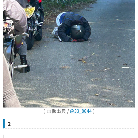
（ 画像出典 /
@33_8844
）
2