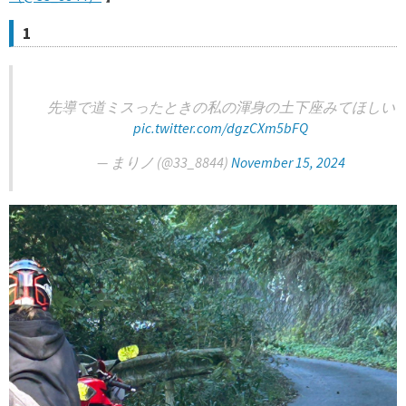
1
先導で道ミスったときの私の渾身の土下座みてほしい
pic.twitter.com/dgzCXm5bFQ
— まりノ (@33_8844)
November 15, 2024