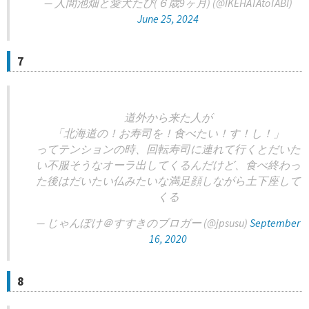
— 人間池畑と愛犬たび(６歳9ヶ月) (@IKEHATAtoTABI)
June 25, 2024
7
道外から来た人が
「北海道の！お寿司を！食べたい！す！し！」
ってテンションの時、回転寿司に連れて行くとだいた
い不服そうなオーラ出してくるんだけど、食べ終わっ
た後はだいたい仏みたいな満足顔しながら土下座して
くる
— じゃんぽけ＠すすきのブロガー (@jpsusu)
September
16, 2020
8