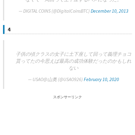
— DIGITAL COINS (@DigitalCoinsBTC)
December 10, 2013
4
子供の頃クラスの女子に土下座して回って義理チョコ
貰ってたの今思えば最高の成功体験だったのかもしれ
ない
— USAO@山奥 (@USAO926)
February 10, 2020
スポンサーリンク