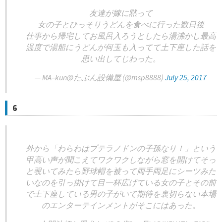
友達が嫁に黙って
女の子とひっそりうどんを食べに行った数日後
仕事から帰宅してお風呂入ろうとしたら湯沸かし最高
温度で湯船にうどんが何玉も入ってて土下座した話を
思い出してじわった。
— MA–kun@たぶん設備屋 (@msp8888)
July 25, 2017
6
外から「わらわはプテラノドンの子孫なり！」という
甲高い声が聞こえてワクワクしながら窓を開けてそっ
と覗いてみたら野球帽を被って両手両足にシーツみた
いなのを引っ掛けて目一杯広げている女の子とその前
で土下座している男の子がいて期待を裏切らない本場
のエンターテインメントがそこにはあった。