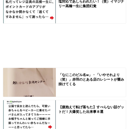
塩対応であしらわれたい！（笑）イマジナ
リー高橋一生に集団幻覚
「なにこのビル名w」・「いやそれより
（笑）」赤羽のとある店のレシートが畳み
掛けてくる
【腹抱えて転げ落ちた】すべらない話ゲッ
トだ！大爆笑した出来事８選