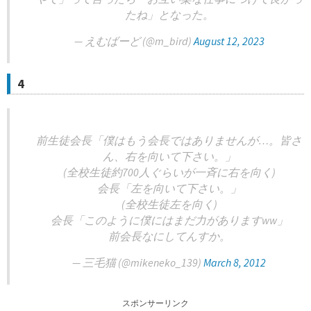
たね」となった。
— えむばーど (@m_bird)
August 12, 2023
4
前生徒会長「僕はもう会長ではありませんが…。皆さ
ん、右を向いて下さい。」
(全校生徒約700人ぐらいが一斉に右を向く)
会長「左を向いて下さい。」
(全校生徒左を向く)
会長「このように僕にはまだ力がありますww」
前会長なにしてんすか。
— 三毛猫 (@mikeneko_139)
March 8, 2012
スポンサーリンク