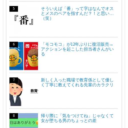
そういえば「番」って字はなんでオス
とメスのペアを指すんだ？！と思い…
（笑）
「モコモコ」が12年ぶりに復活販売→
アクションを起こした担当者さんがい
る
新しく入った職場で教育係として優し
く丁寧に教えてくれる先輩のカラクリ
帰り際に「気をつけてね」じゃなくて
女が堕ちる男のちょっとの差