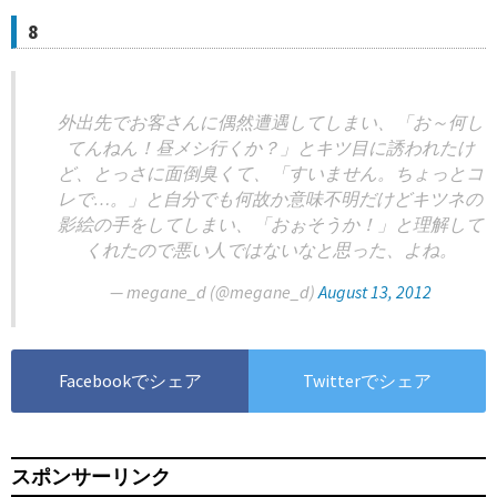
8
外出先でお客さんに偶然遭遇してしまい、「お～何し
てんねん！昼メシ行くか？」とキツ目に誘われたけ
ど、とっさに面倒臭くて、「すいません。ちょっとコ
レで…。」と自分でも何故か意味不明だけどキツネの
影絵の手をしてしまい、「おぉそうか！」と理解して
くれたので悪い人ではないなと思った、よね。
— megane_d (@megane_d)
August 13, 2012
Facebookでシェア
Twitterでシェア
スポンサーリンク