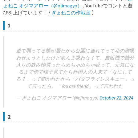
ょねこ オジマアロー（@ojimagyo）
, YouTubeでコントと遊
びを上げています！ /
ぎょねこの作戦室
】
1
道で弱ってる蝶が居たから公園に連れてって花の蜜吸
わせようとしたけどあんま吸わなくて、自販機で糖分
入りの飲み物買ったらめちゃめちゃ吸って、元気にな
るまで傍で様子見てたら外国人の人来て「なにして
る？」って聞かれたから「バタフライレスキュー」っ
て言ったら、「You are friend」って言われた
— ぎょねこ オジマアロー (@ojimagyo)
October 22, 2024
2