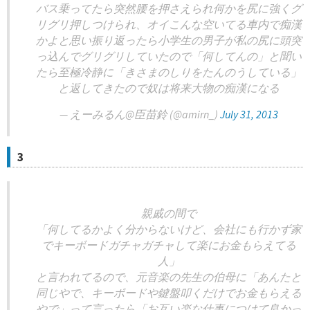
バス乗ってたら突然腰を押さえられ何かを尻に強くグ
リグリ押しつけられ、オイこんな空いてる車内で痴漢
かよと思い振り返ったら小学生の男子が私の尻に頭突
っ込んでグリグリしていたので「何してんの」と聞い
たら至極冷静に「きさまのしりをたんのうしている」
と返してきたので奴は将来大物の痴漢になる
— えーみるん@臣苗鈴 (@amirn_)
July 31, 2013
3
親戚の間で
「何してるかよく分からないけど、会社にも行かず家
でキーボードガチャガチャして楽にお金もらえてる
人」
と言われてるので、元音楽の先生の伯母に「あんたと
同じやで、キーボードや鍵盤叩くだけでお金もらえる
やで」って言ったら「お互い楽な仕事につけて良かっ