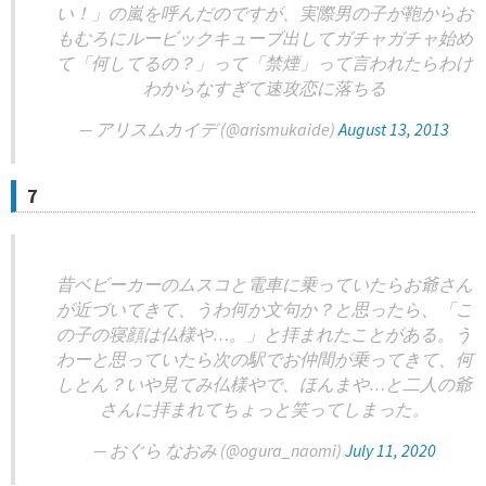
い！」の嵐を呼んだのですが、実際男の子が鞄からお
もむろにルービックキューブ出してガチャガチャ始め
て「何してるの？」って「禁煙」って言われたらわけ
わからなすぎて速攻恋に落ちる
— アリスムカイデ (@arismukaide)
August 13, 2013
7
昔ベビーカーのムスコと電車に乗っていたらお爺さん
が近づいてきて、うわ何か文句か？と思ったら、「こ
の子の寝顔は仏様や…。」と拝まれたことがある。う
わーと思っていたら次の駅でお仲間が乗ってきて、何
しとん？いや見てみ仏様やで、ほんまや…と二人の爺
さんに拝まれてちょっと笑ってしまった。
— おぐら なおみ (@ogura_naomi)
July 11, 2020