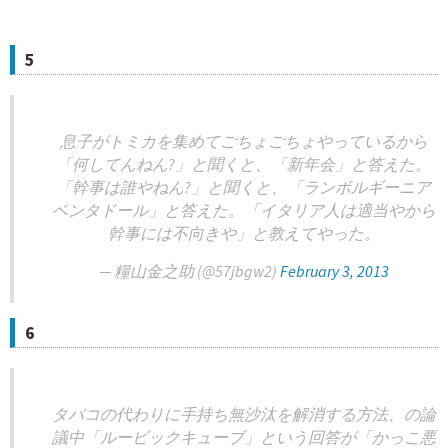
5
息子がトミカを集めてごちょごちょやっているから
「何してんねん?」と聞くと、「新年会」と答えた。
「幹事は誰やねん?」と聞くと、「ランボルギーニア
ベンタドール」と答えた。「イタリア人は適当やから
幹事には不向きや」と教えてやった。
— 糧山金之助 (@57jbgw2)
February 3, 2013
6
タバコの代わりに手持ち無沙汰を解消する方法、の論
議中「ルービックキューブ」という回答が「かっこ悪